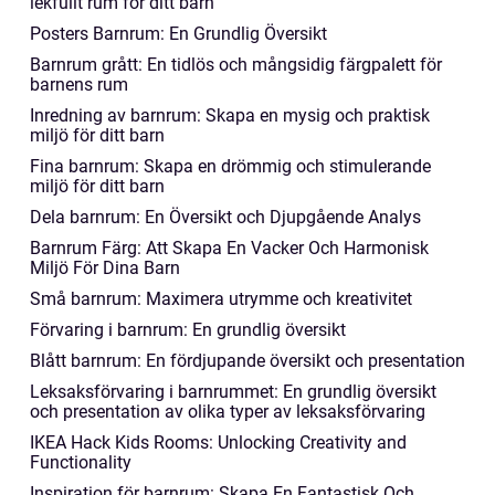
lekfullt rum för ditt barn
Posters Barnrum: En Grundlig Översikt
Barnrum grått: En tidlös och mångsidig färgpalett för
barnens rum
Inredning av barnrum: Skapa en mysig och praktisk
miljö för ditt barn
Fina barnrum: Skapa en drömmig och stimulerande
miljö för ditt barn
Dela barnrum: En Översikt och Djupgående Analys
Barnrum Färg: Att Skapa En Vacker Och Harmonisk
Miljö För Dina Barn
Små barnrum: Maximera utrymme och kreativitet
Förvaring i barnrum: En grundlig översikt
Blått barnrum: En fördjupande översikt och presentation
Leksaksförvaring i barnrummet: En grundlig översikt
och presentation av olika typer av leksaksförvaring
IKEA Hack Kids Rooms: Unlocking Creativity and
Functionality
Inspiration för barnrum: Skapa En Fantastisk Och