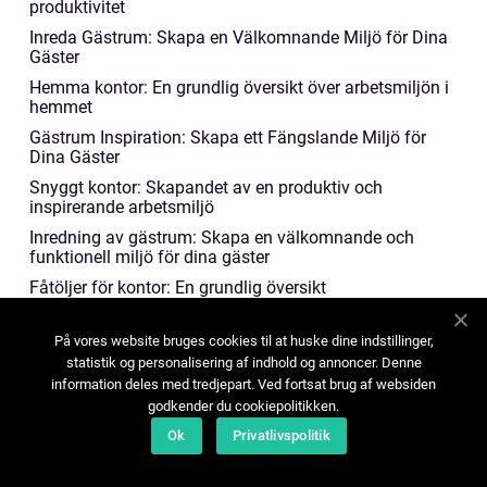
produktivitet
Inreda Gästrum: Skapa en Välkomnande Miljö för Dina
Gäster
Hemma kontor: En grundlig översikt över arbetsmiljön i
hemmet
Gästrum Inspiration: Skapa ett Fängslande Miljö för
Dina Gäster
Snyggt kontor: Skapandet av en produktiv och
inspirerande arbetsmiljö
Inredning av gästrum: Skapa en välkomnande och
funktionell miljö för dina gäster
Fåtöljer för kontor: En grundlig översikt
Idéer Gästrum: En mångsidig lösning för extra utrymme
På vores website bruges cookies til at huske dine indstillinger,
Garage med gästrum: En optimal lösning för flexibilitet
statistik og personalisering af indhold og annoncer. Denne
och utnyttjande av ytor
information deles med tredjepart. Ved fortsat brug af websiden
"Tapet i gästrummet: Skapa en stilfull och
godkender du cookiepolitikken.
välkomnande atmosfär"
Ok
Privatlivspolitik
Inredning för kontor - en komplett guide för att skapa en
funktionell och inspirerande arbetsplats