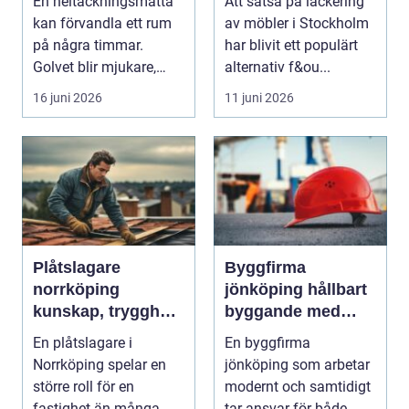
En heltäckningsmatta
Att satsa på lackering
med professionell
kan förvandla ett rum
av möbler i Stockholm
möbellackering
på några timmar.
har blivit ett populärt
Golvet blir mjukare,
alternativ f&ou...
ljudnivån sjunker o...
16 juni 2026
11 juni 2026
Plåtslagare
Byggfirma
norrköping
jönköping hållbart
kunskap, trygghet
byggande med
och hållbara
fokus på trä
En plåtslagare i
En byggfirma
taklösningar
Norrköping spelar en
jönköping som arbetar
större roll för en
modernt och samtidigt
fastighet än många
tar ansvar för både