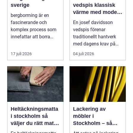
sverige
vedspis klassisk
värme med modern
bergborrning är en
funktion
fascinerande och
En josef davidsson
komplex process som
vedspis förenar
innefattar att borra
traditionellt hantverk
genom sten och
med dagens krav på
minerale...
effektiv, trygg och mil...
17 juli 2026
04 juli 2026
Heltäckningsmatta
Lackering av
i stockholm så
möbler i
väljer du rätt matta
Stockholm – så
till hem och kontor
förnyar du hemmet