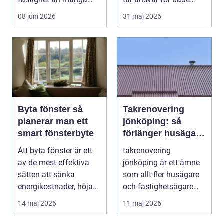
tänker på. Rätt
människa och miljö
08 juni 2026
31 maj 2026
utformad...
behö...
Byta fönster så
Takrenovering
planerar man ett
jönköping: så
smart fönsterbyte
förlänger husägare
livslängden på sina
Att byta fönster är ett
takrenovering
tak
av de mest effektiva
jönköping är ett ämne
sätten att sänka
som allt fler husägare
energikostnader, höja
och fastighetsägare
komforten och ge...
intresserar sig för n...
14 maj 2026
11 maj 2026