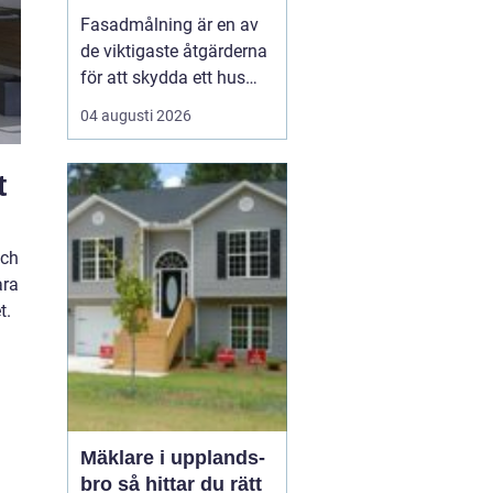
Fasadmålning är en av
de viktigaste åtgärderna
för att skydda ett hus
mot väder, vind och
04 augusti 2026
slitage över tid. Genom
att planera arbetet
t
noggrant, välja rätt
färgsystem och utföra
målningsmo...
och
ara
t.
Mäklare i upplands-
bro så hittar du rätt