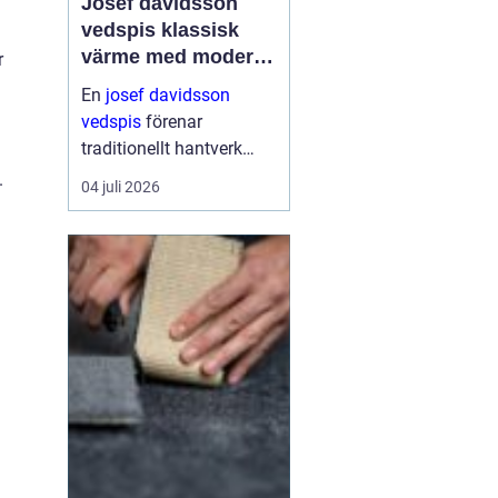
Josef davidsson
vedspis klassisk
värme med modern
r
funktion
En
josef davidsson
vedspis
förenar
traditionellt hantverk
med dagens krav på
.
04 juli 2026
effektiv, trygg och
miljömedveten
uppvärmning. Många
uppskattar känslan av
en levande eld i köket,...