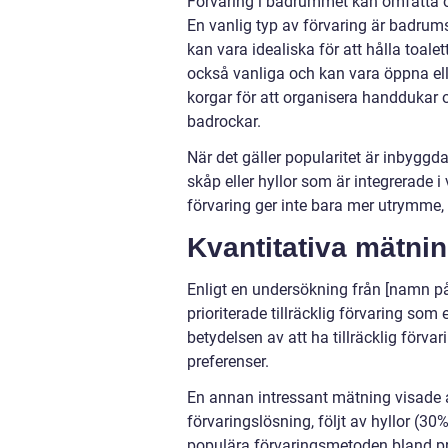
Förvaring i badrummet kan omfatta oli
En vanlig typ av förvaring är badru
kan vara idealiska för att hålla toal
också vanliga och kan vara öppna eller
korgar för att organisera handdukar 
badrockar.
När det gäller popularitet är inbyggd
skåp eller hyllor som är integrerade 
förvaring ger inte bara mer utrymme
Kvantitativa mätni
Enligt en undersökning från [namn på
prioriterade tillräcklig förvaring som
betydelsen av att ha tillräcklig förv
preferenser.
En annan intressant mätning visade 
förvaringslösning, följt av hyllor (
populära förvaringsmetoden bland pr