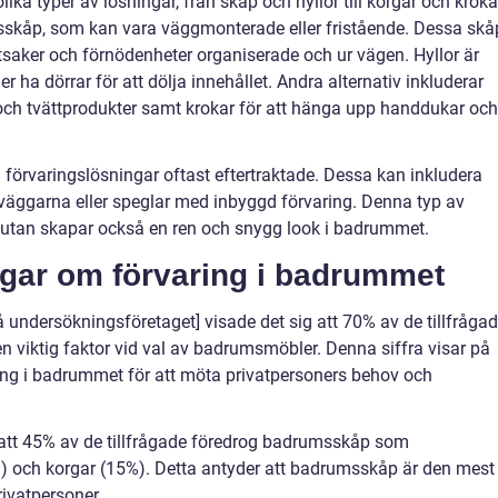
ka typer av lösningar, från skåp och hyllor till korgar och kroka
msskåp, som kan vara väggmonterade eller fristående. Dessa skå
ettsaker och förnödenheter organiserade och ur vägen. Hyllor är
 ha dörrar för att dölja innehållet. Andra alternativ inkluderar
och tvättprodukter samt krokar för att hänga upp handdukar och
a förvaringslösningar oftast eftertraktade. Dessa kan inkludera
i väggarna eller speglar med inbyggd förvaring. Denna typ av
, utan skapar också en ren och snygg look i badrummet.
ngar om förvaring i badrummet
 undersökningsföretaget] visade det sig att 70% av de tillfråga
 en viktig faktor vid val av badrumsmöbler. Denna siffra visar på
aring i badrummet för att möta privatpersoners behov och
att 45% av de tillfrågade föredrog badrumsskåp som
30%) och korgar (15%). Detta antyder att badrumsskåp är den mest
ivatpersoner.