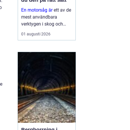
du den på rätt sätt
r.
p
En motorsåg är
ett av de
mest användbara
verktygen i skog och
trädgård. Den sparar tid,
01 augusti 2026
gör tunga jobb möjliga
och kan vara en
avgörande del av både
yrkesliv och fritid.
Samtidigt kräver
verktyget respekt, kun...
de
Bergborrning i