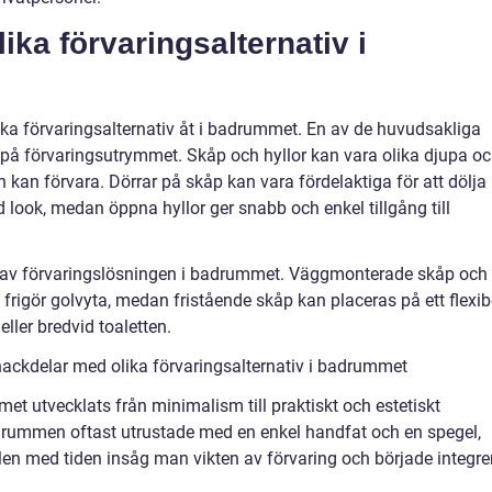
ika förvaringsalternativ i
olika förvaringsalternativ åt i badrummet. En av de huvudsakliga
 på förvaringsutrymmet. Skåp och hyllor kan vara olika djupa o
 kan förvara. Dörrar på skåp kan vara fördelaktiga för att dölja
 look, medan öppna hyllor ger snabb och enkel tillgång till
gen av förvaringslösningen i badrummet. Väggmonterade skåp och
h frigör golvyta, medan fristående skåp kan placeras på ett flexib
eller bredvid toaletten.
nackdelar med olika förvaringsalternativ i badrummet
met utvecklats från minimalism till praktiskt och estetiskt
badrummen oftast utrustade med en enkel handfat och en spegel,
en med tiden insåg man vikten av förvaring och började integre