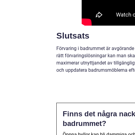
Slutsats
Förvaring i badrummet är avgörande f
rätt förvaringslösningar kan man sk
maximerar utnyttjandet av tillgängl
och uppdatera badrumsmöblerna efter
Finns det några nack
badrummet?
Öppna hyllor kan bli dammiga och