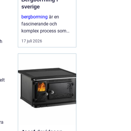
sverige
bergborrning
är en
fascinerande och
komplex process som
innefattar att borra
ch
17 juli 2026
genom sten och
mineraler för olika
ändamål. Det kan
handla om konstruktion
av stabila fundament
elt
för...
ra