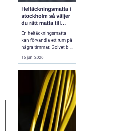
Heltäckningsmatta i
stockholm så väljer
du rätt matta till
hem och kontor
En heltäckningsmatta
kan förvandla ett rum på
några timmar. Golvet blir
mjukare, ljudnivån
16 juni 2026
g
sjunker och hela miljön
känns mer ombonad. I
Stockholm syns trenden
tydligt både i hem och
på kontor. Samtidigt har
många kvar en gammal
bild av heltäckningsma...