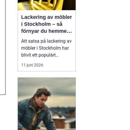
Lackering av möbler
i Stockholm – så
förnyar du hemmet
med professionell
Att satsa på lackering av
möbellackering
möbler i Stockholm har
blivit ett populärt
alternativ för den som
11 juni 2026
vill förnya hemmet utan
att köpa nya möbler.
Många äldre bord, stolar
och skåp har fortfarande
hög k...