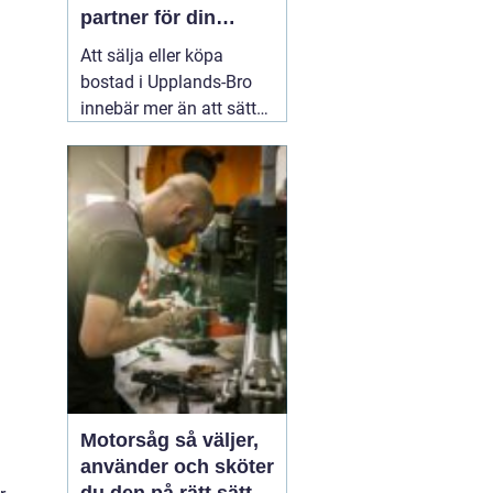
partner för din
bostadsaffär
Att sälja eller köpa
bostad i Upplands-Bro
innebär mer än att sätta
ett pris och lägga ut en
annons. Marknaden rör
sig snabbt, varje område
har sina egna
förutsättningar och små
detaljer kan göra stor
skillnad för slutpriset. En
02 augusti 2026
Motorsåg så väljer,
använder och sköter