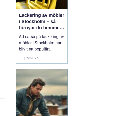
Lackering av möbler
i Stockholm – så
förnyar du hemmet
med professionell
Att satsa på lackering av
möbellackering
möbler i Stockholm har
blivit ett populärt
alternativ för den som
11 juni 2026
vill förnya hemmet utan
att köpa nya möbler.
Många äldre bord, stolar
och skåp har fortfarande
hög k...