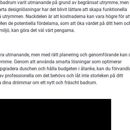
må badrum varit utmanande på grund av begränsat utrymme, men
 designlösningar har det blivit lättare att skapa funktionella
må utrymmen. Nackdelen är att kostnaderna kan vara högre för at
en de potentiella fördelarna, som att öka värdet på ditt hem oc
iljö, kan göra det väl värt pengarna.
vara utmanande, men med rätt planering och genomförande kan 
utrymme. Genom att använda smarta lösningar som optimerar
uppgradera duschen och hålla budgeten i åtanke, kan du förvandl
p av professionella om det behövs och låt inte storleken på ditt
ga dina drömmar om ett nytt och fräscht badrum.