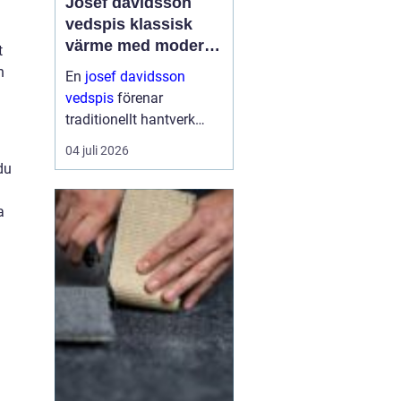
Josef davidsson
vedspis klassisk
värme med modern
t
funktion
h
En
josef davidsson
vedspis
förenar
traditionellt hantverk
med dagens krav på
04 juli 2026
effektiv, trygg och
du
miljömedveten
uppvärmning. Många
a
uppskattar känslan av
en levande eld i köket,...