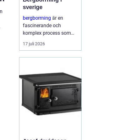
sverige
an
bergborrning
är en
fascinerande och
,
komplex process som
innefattar att borra
17 juli 2026
genom sten och
mineraler för olika
ändamål. Det kan
handla om konstruktion
av stabila fundament
för...