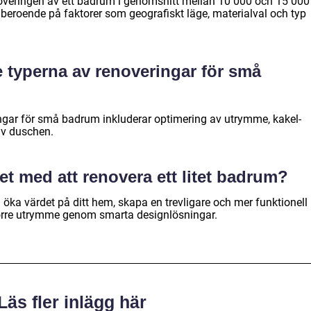
noveringen av ett badrum i genomsnitt mellan 10 000 och 15 000
 beroende på faktorer som geografiskt läge, materialval och typ
e typerna av renoveringar för små
ngar för små badrum inkluderar optimering av utrymme, kakel-
av duschen.
det med att renovera ett litet badrum?
 öka värdet på ditt hem, skapa en trevligare och mer funktionell
större utrymme genom smarta designlösningar.
Läs fler inlägg här