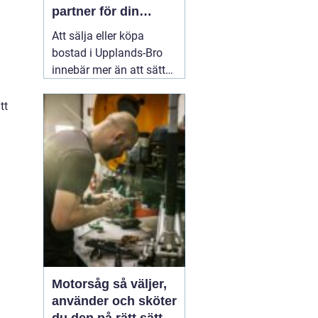
partner för din
bostadsaffär
Att sälja eller köpa
bostad i Upplands-Bro
innebär mer än att sätta
ett pris och lägga ut en
annons. Marknaden rör
tt
sig snabbt, varje område
har sina egna
förutsättningar och små
detaljer kan göra stor
skillnad för slutpriset. En
02 augusti 2026
Motorsåg så väljer,
använder och sköter