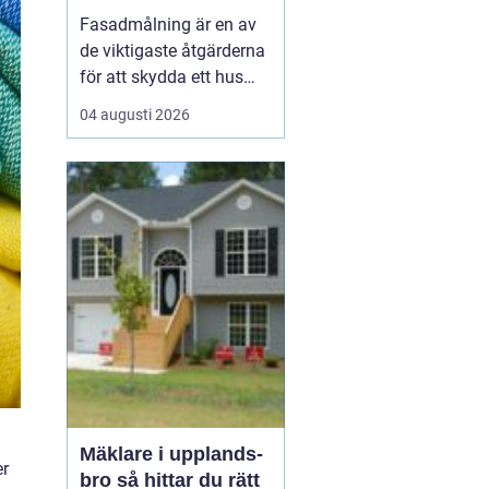
Fasadmålning är en av
de viktigaste åtgärderna
för att skydda ett hus
mot väder, vind och
04 augusti 2026
slitage över tid. Genom
att planera arbetet
noggrant, välja rätt
färgsystem och utföra
målningsmo...
Mäklare i upplands-
er
bro så hittar du rätt