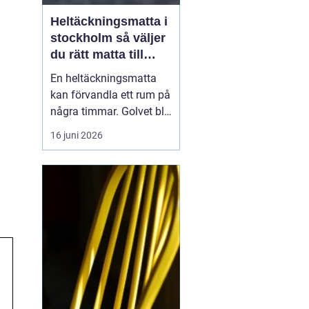
Heltäckningsmatta i
stockholm så väljer
du rätt matta till
hem och kontor
En heltäckningsmatta
kan förvandla ett rum på
några timmar. Golvet blir
mjukare, ljudnivån
16 juni 2026
sjunker och hela miljön
känns mer ombonad. I
Stockholm syns trenden
tydligt både i hem och
på kontor. Samtidigt har
många kvar en gammal
bild av heltäckningsma...