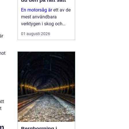
du den på rätt sätt
En motorsåg är
ett av de
mest användbara
verktygen i skog och
trädgård. Den sparar tid,
01 augusti 2026
är
gör tunga jobb möjliga
och kan vara en
avgörande del av både
mot
yrkesliv och fritid.
Samtidigt kräver
verktyget respekt, kun...
tt
t
um
Bergborrning i