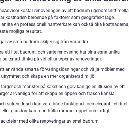
meAdvisor kostar renoveringen av ett badrum i genomsnitt mell
rar kostnaden beroende på faktorer som geografiskt läge,
t anlita en professionell hantverkare kan också öka kostnaderna
ästa möjliga resultat.
gar av små badrum skiljer sig från varandra
ra ett litet badrum, och varje renovering har sina egna unika
 saker att tänka på vid olika typer av renoveringar:
tt använda smarta förvaringslösningar och välja möbler med
 utrymmet och skapa en mer organiserad miljö.
t färger och mönster på kakel och golv kan ge en illusion av ett
rger är vanliga för att skapa en öppen och fräsch känsla.
stilren dusch kan vara både funktionell och elegant i ett litet
 eller glasdörr kan man hålla rummet öppet och luftigt.
nackdelar med olika renoveringar av små badrum