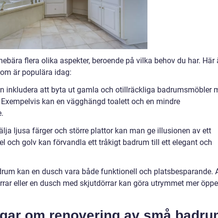
nebära flera olika aspekter, beroende på vilka behov du har. Här 
som är populära idag:
n inkludera att byta ut gamla och otillräckliga badrumsmöbler 
 Exempelvis kan en vägghängd toalett och en mindre
.
lja ljusa färger och större plattor kan man ge illusionen av ett
el och golv kan förvandla ett tråkigt badrum till ett elegant och
um kan en dusch vara både funktionell och platsbesparande. A
rrar eller en dusch med skjutdörrar kan göra utrymmet mer öppe
ngar om renovering av små badr