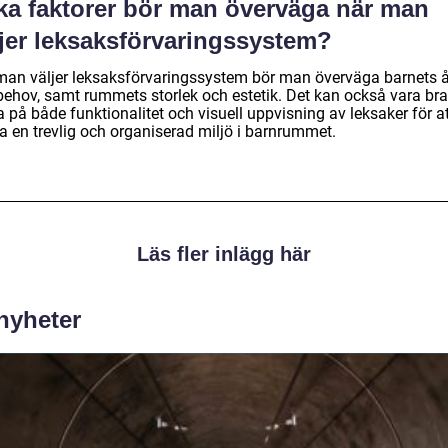
lka faktorer bör man överväga när man
ljer leksaksförvaringssystem?
man väljer leksaksförvaringssystem bör man överväga barnets å
behov, samt rummets storlek och estetik. Det kan också vara bra
 på både funktionalitet och visuell uppvisning av leksaker för a
a en trevlig och organiserad miljö i barnrummet.
Läs fler inlägg här
 nyheter