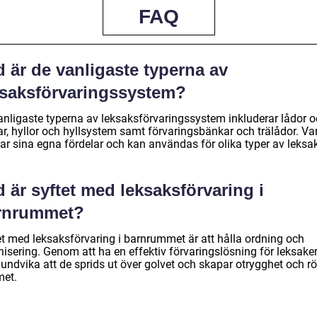
FAQ
 är de vanligaste typerna av
ksaksförvaringssystem?
anligaste typerna av leksaksförvaringssystem inkluderar lådor 
r, hyllor och hyllsystem samt förvaringsbänkar och trälådor. Var
ar sina egna fördelar och kan användas för olika typer av leksak
 är syftet med leksaksförvaring i
rnrummet?
et med leksaksförvaring i barnrummet är att hålla ordning och
nisering. Genom att ha en effektiv förvaringslösning för leksake
undvika att de sprids ut över golvet och skapar otrygghet och rö
et.