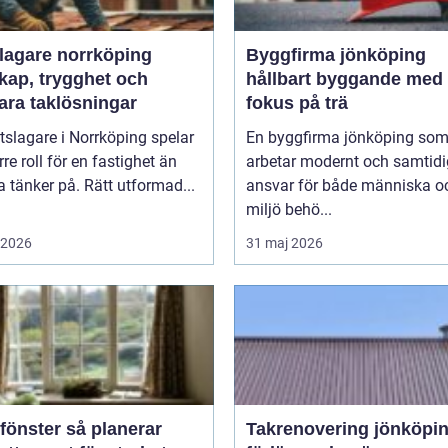
slagare norrköping
Byggfirma jönköping
kap, trygghet och
hållbart byggande med
ara taklösningar
fokus på trä
tslagare i Norrköping spelar
En byggfirma jönköping so
rre roll för en fastighet än
arbetar modernt och samtidig
tänker på. Rätt utformad...
ansvar för både människa o
miljö behö...
i 2026
31 maj 2026
ter så planerar
Takrenovering jönköpin