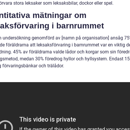
förvara stora leksaker som leksaksbilar, dockor eller spel.
ntitativa mätningar om
saksförvaring i barnrummet
en undersökning genomförd av [namn på organisation] ansåg 75
ade föräldrarna att leksaksförvaring i barnrummet var en viktig de
rdning. 45% av föräldrarna valde lådor och korgar som sin föred
ngsmetod, medan 30% föredrog hyllor och hyllsystem. Endast 1
g förvaringsbänkar och trälådor.