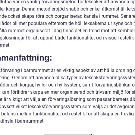
örflutna var en vanlig förvaringsmetod för leksaker att använda 
ller korgar. Denna metod erbjöd snabb och enkel åtkomst till leks
de också skapa röra och oorganiserad känsla i rummet. Senar
 lådor bli mer populära eftersom de höll leksakerna ur syne och 
 hålla rummet organiserat. Idag finns det en trend mot att kombin
gslösningar för att uppnå både funktionalitet och visuell estetik 
mmet.
manfattning:
förvaring i barnrummet är en viktig aspekt av att hålla ordning 
ering. Genom att använda olika typer av leksaksförvaringssyste
ådor och korgar, hyllor och hyllsystem, samt förvaringsbänkar 
, kan föräldrar skapa en mer organiserad och trivsam miljö för s
t är viktigt att välja en förvaringslösning som passar barnets ål
Oavsett vilket leksaksförvaringssystem som väljs är det avgöran
 balans mellan funktionalitet och estetik för att skapa en trevlig
känsla i barnrummet.