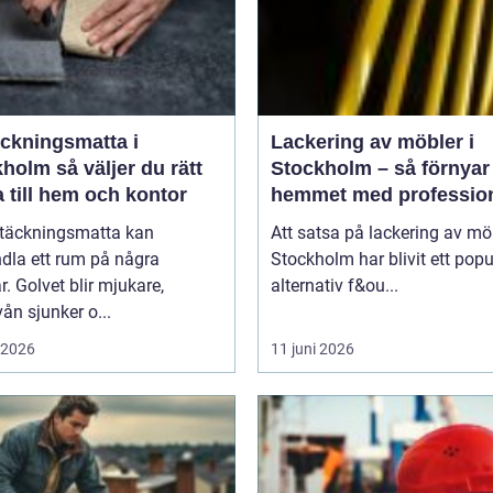
äckningsmatta i
Lackering av möbler i
 väljer du rätt
Stockholm – så förnyar
 till hem och kontor
hemmet med profession
möbellackering
ltäckningsmatta kan
Att satsa på lackering av möb
dla ett rum på några
Stockholm har blivit ett popu
. Golvet blir mjukare,
alternativ f&ou...
vån sjunker o...
i 2026
11 juni 2026