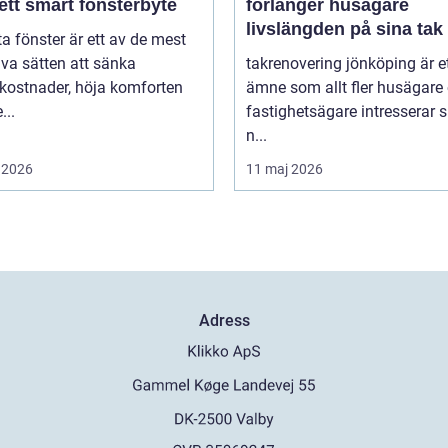
ett smart fönsterbyte
förlänger husägare
livslängden på sina tak
ta fönster är ett av de mest
iva sätten att sänka
takrenovering jönköping är e
kostnader, höja komforten
ämne som allt fler husägare
...
fastighetsägare intresserar s
n...
 2026
11 maj 2026
Adress