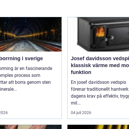
orrning i sverige
Josef davidsson vedsp
klassisk värme med m
rrning är en fascinerande
funktion
omplex process som
ttar att borra genom sten
En josef davidsson vedspis
nerale...
förenar traditionellt hantver
dagens krav på effektiv, try
mil...
 2026
04 juli 2026