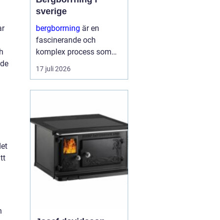
sverige
ar
bergborrning
är en
fascinerande och
h
komplex process som
 de
innefattar att borra
17 juli 2026
genom sten och
mineraler för olika
ändamål. Det kan
handla om konstruktion
av stabila fundament
för...
det
tt
h