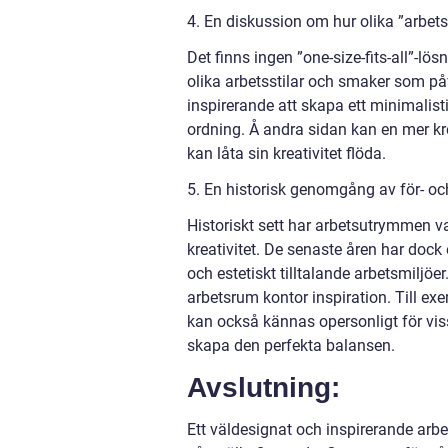
4. En diskussion om hur olika ”arbetsr
Det finns ingen ”one-size-fits-all”-lö
olika arbetsstilar och smaker som p
inspirerande att skapa ett minimalis
ordning. Å andra sidan kan en mer kr
kan låta sin kreativitet flöda.
5. En historisk genomgång av för- oc
Historiskt sett har arbetsutrymmen v
kreativitet. De senaste åren har dock
och estetiskt tilltalande arbetsmiljöe
arbetsrum kontor inspiration. Till e
kan också kännas opersonligt för viss
skapa den perfekta balansen.
Avslutning:
Ett väldesignat och inspirerande arbe