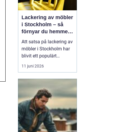
Lackering av möbler
i Stockholm – så
förnyar du hemmet
med professionell
Att satsa på lackering av
möbellackering
möbler i Stockholm har
blivit ett populärt
alternativ för den som
11 juni 2026
vill förnya hemmet utan
att köpa nya möbler.
Många äldre bord, stolar
och skåp har fortfarande
hög k...