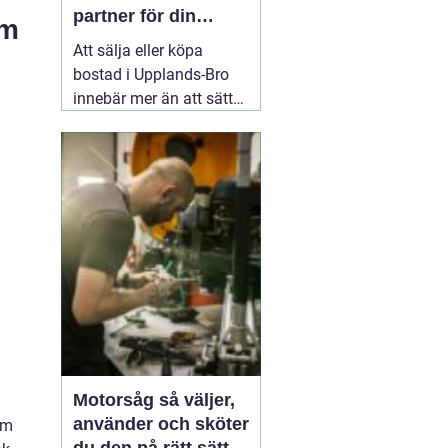
partner för din
um
bostadsaffär
Att sälja eller köpa
bostad i Upplands-Bro
innebär mer än att sätta
ett pris och lägga ut en
annons. Marknaden rör
sig snabbt, varje område
har sina egna
förutsättningar och små
detaljer kan göra stor
skillnad för slutpriset. En
02 augusti 2026
Motorsåg så väljer,
använder och sköter
um