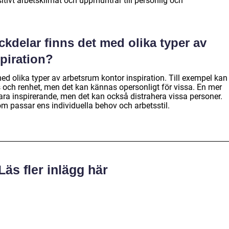
itivt arbetsklimat och uppmuntrar till personlig och
ckdelar finns det med olika typer av
piration?
ed olika typer av arbetsrum kontor inspiration. Till exempel kan
 och renhet, men det kan kännas opersonligt för vissa. En mer
vara inspirerande, men det kan också distrahera vissa personer.
som passar ens individuella behov och arbetsstil.
Läs fler inlägg här