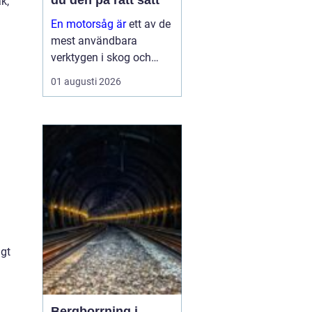
du den på rätt sätt
k,
En motorsåg är
ett av de
mest användbara
verktygen i skog och
trädgård. Den sparar tid,
01 augusti 2026
gör tunga jobb möjliga
och kan vara en
avgörande del av både
yrkesliv och fritid.
Samtidigt kräver
verktyget respekt, kun...
igt
Bergborrning i