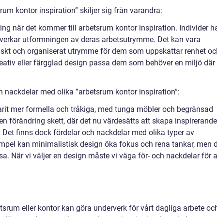
um kontor inspiration” skiljer sig från varandra:
sning när det kommer till arbetsrum kontor inspiration. Individer h
åverkar utformningen av deras arbetsutrymme. Det kan vara
tiskt och organiserat utrymme för dem som uppskattar renhet oc
eativ eller färgglad design passa dem som behöver en miljö där
h nackdelar med olika ”arbetsrum kontor inspiration”:
arit mer formella och tråkiga, med tunga möbler och begränsad
 en förändring skett, där det nu värdesätts att skapa inspirerande
r. Det finns dock fördelar och nackdelar med olika typer av
xempel kan minimalistisk design öka fokus och rena tankar, men 
a. När vi väljer en design måste vi väga för- och nackdelar för a
tsrum eller kontor kan göra underverk för vårt dagliga arbete oc