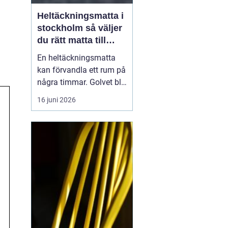
Heltäckningsmatta i
stockholm så väljer
du rätt matta till
hem och kontor
En heltäckningsmatta
kan förvandla ett rum på
några timmar. Golvet blir
mjukare, ljudnivån
16 juni 2026
sjunker och hela miljön
känns mer ombonad. I
Stockholm syns trenden
tydligt både i hem och
på kontor. Samtidigt har
många kvar en gammal
bild av heltäckningsma...