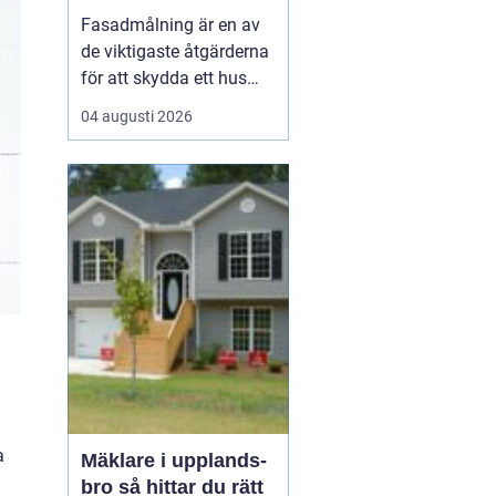
Fasadmålning är en av
de viktigaste åtgärderna
för att skydda ett hus
mot väder, vind och
04 augusti 2026
slitage över tid. Genom
att planera arbetet
noggrant, välja rätt
färgsystem och utföra
målningsmo...
a
Mäklare i upplands-
bro så hittar du rätt