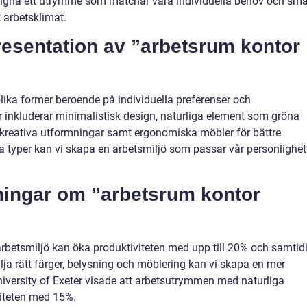
esigna ett utrymme som matchar våra individuella behov och sma
t arbetsklimat.
resentation av ”arbetsrum kontor
lika former beroende på individuella preferenser och
r inkluderar minimalistisk design, naturliga element som gröna
ch kreativa utformningar samt ergonomiska möbler för bättre
a typer kan vi skapa en arbetsmiljö som passar vår personlighet
tningar om ”arbetsrum kontor
 arbetsmiljö kan öka produktiviteten med upp till 20% och samtid
ja rätt färger, belysning och möblering kan vi skapa en mer
niversity of Exeter visade att arbetsutrymmen med naturliga
viteten med 15%.