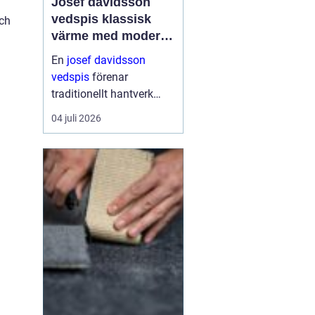
Josef davidsson
vedspis klassisk
och
värme med modern
funktion
En
josef davidsson
vedspis
förenar
traditionellt hantverk
med dagens krav på
04 juli 2026
effektiv, trygg och
miljömedveten
uppvärmning. Många
uppskattar känslan av
en levande eld i köket,...