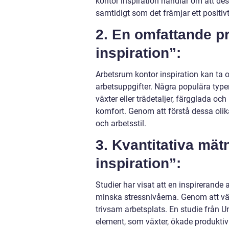
kontor inspiration handlar om att d
samtidigt som det främjar ett positiv
2. En omfattande p
inspiration”:
Arbetsrum kontor inspiration kan ta o
arbetsuppgifter. Några populära type
växter eller trädetaljer, färgglada o
komfort. Genom att förstå dessa olik
och arbetsstil.
3. Kvantitativa mä
inspiration”:
Studier har visat att en inspirerande
minska stressnivåerna. Genom att väl
trivsam arbetsplats. En studie från U
element, som växter, ökade produkti