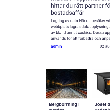
hittar du rätt partner f
bostadsaffär
Lagring av data När du besöker vå
webbplats lagras dataupplysninga
av bland annat cookies. Dessa upp
används för att förbättra och anp
innehållet på vår sida och för att 
admin
02 au
bra information som möjligt. Om du
att vi...
Bergborrning i
Josef 