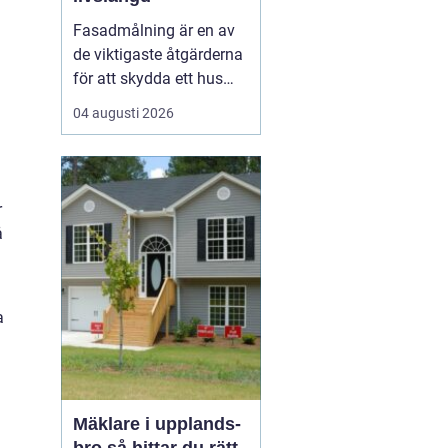
Fasadmålning är en av
de viktigaste åtgärderna
för att skydda ett hus
mot väder, vind och
04 augusti 2026
slitage över tid. Genom
att planera arbetet
noggrant, välja rätt
färgsystem och utföra
r
målningsmo...
å
a
Mäklare i upplands-