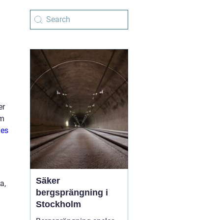
er
om
ies
Säker
a,
bergsprängning i
Stockholm