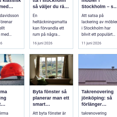
isk
tta i stockholm
möbler i
 med
så väljer du rätt
Stockholm – så
 funktion
matta till hem
förnyar du
 davidsson
En
Att satsa på
och kontor
hemmet med
förenar
heltäckningsmatta
lackering av möble
professionell
llt
kan förvandla ett
i Stockholm har
möbellackering
k med
rum på några
blivit ett populärt
rav på
timmar. Golvet blir
alternativ f&ou...
26
16 juni 2026
11 juni 2026
 trygg och
mjukare, ljudnivån
sjunker o...
rma
Byta fönster så
Takrenovering
ing
planerar man ett
jönköping: så
t
smart
förlänger
nde med
fönsterbyte
husägare
firma
Att byta fönster är
takrenovering
å trä
livslängden på