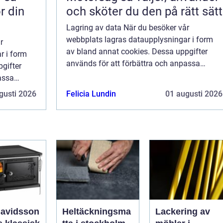
ör din
och sköter du den på rätt sätt
Lagring av data När du besöker vår
webbplats lagras dataupplysningar i form
r
av bland annat cookies. Dessa uppgifter
r i form
används för att förbättra och anpassa
gifter
innehållet på vår sida och för att ge dig så
assa
bra information som möjligt. Om du inte vill
ge dig så
gusti 2026
Felicia Lundin
01 augusti 2026
att vi...
 inte vill
davidsson
Heltäckningsma
Lackering av