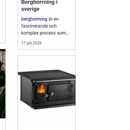
Bergborrning i
sverige
bergborrning
är en
fascinerande och
komplex process som
innefattar att borra
17 juli 2026
genom sten och
mineraler för olika
ändamål. Det kan
handla om konstruktion
av stabila fundament
för...