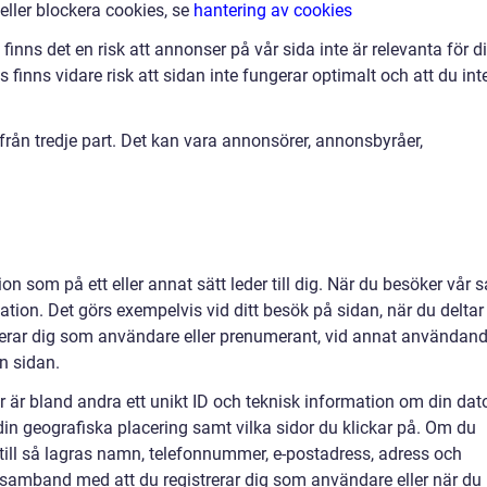
 eller blockera cookies, se
hantering av cookies
finns det en risk att annonser på vår sida inte är relevanta för d
finns vidare risk att sidan inte fungerar optimalt och att du int
ån tredje part. Det kan vara annonsörer, annonsbyråer,
on som på ett eller annat sätt leder till dig. När du besöker vår s
ation. Det görs exempelvis vid ditt besök på sidan, när du deltar 
strerar dig som användare eller prenumerant, vid annat användan
ån sidan.
r är bland andra ett unikt ID och teknisk information om din dato
 din geografiska placering samt vilka sidor du klickar på. Om du
ärtill så lagras namn, telefonnummer, e-postadress, adress och
 i samband med att du registrerar dig som användare eller när du