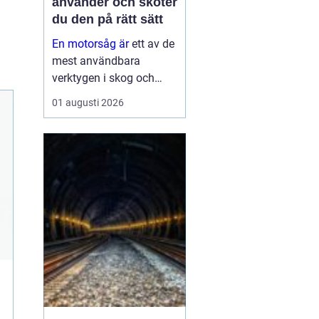
använder och sköter
du den på rätt sätt
En motorsåg är
ett av de
mest användbara
verktygen i skog och
trädgård. Den sparar tid,
01 augusti 2026
gör tunga jobb möjliga
och kan vara en
avgörande del av både
yrkesliv och fritid.
Samtidigt kräver
verktyget respekt, kun...