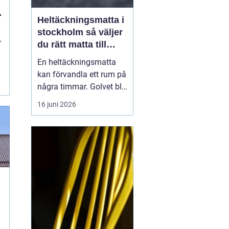
Heltäckningsmatta i
stockholm så väljer
r
du rätt matta till
hem och kontor
En heltäckningsmatta
kan förvandla ett rum på
några timmar. Golvet blir
mjukare, ljudnivån
16 juni 2026
sjunker och hela miljön
känns mer ombonad. I
Stockholm syns trenden
tydligt både i hem och
på kontor. Samtidigt har
många kvar en gammal
bild av heltäckningsma...