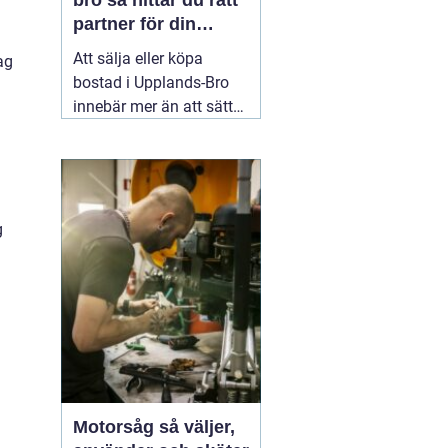
bro så hittar du rätt
partner för din
.
bostadsaffär
Att sälja eller köpa
ag
bostad i Upplands-Bro
innebär mer än att sätta
ett pris och lägga ut en
annons. Marknaden rör
sig snabbt, varje område
har sina egna
förutsättningar och små
g
detaljer kan göra stor
skillnad för slutpriset. En
02 augusti 2026
Motorsåg så väljer,