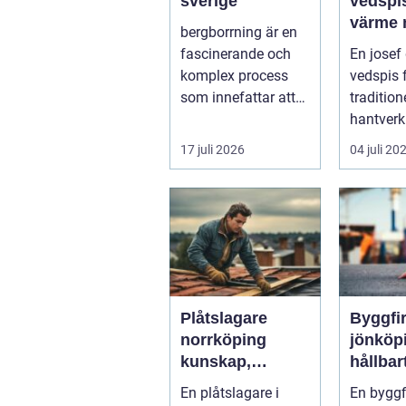
sverige
vedspis klass
värme
bergborrning är en
modern
fascinerande och
En josef
komplex process
vedspis 
som innefattar att
traditione
borra genom sten
hantver
och minerale...
dagens k
17 juli 2026
04 juli 20
effektiv,
mil...
Plåtslagare
Byggfi
norrköping
jönköp
kunskap,
hållbar
trygghet och
bygga
En plåtslagare i
En bygg
hållbara
fokus p