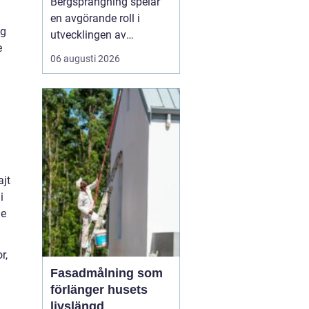
Bergsprängning spelar
en avgörande roll i
ig
utvecklingen av
e
moderna städer och
06 augusti 2026
infrastruktur, särskilt i en
dynamisk region som
Stockholm. Genom en
kombination av teknisk
skicklighet och precision
skapas utrymme för nya
byggnad...
ajt
i
de
r,
Fasadmålning som
förlänger husets
livslängd