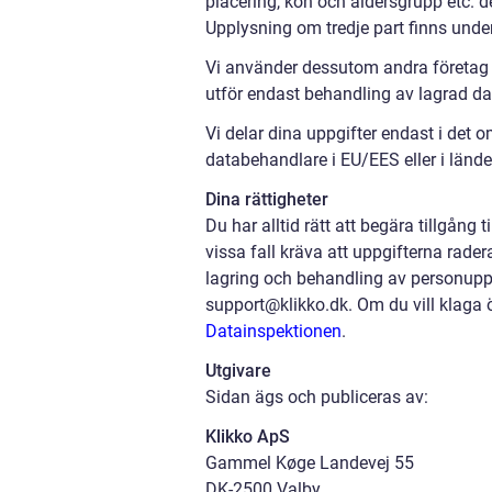
placering, kön och åldersgrupp etc. d
Upplysning om tredje part finns unde
Vi använder dessutom andra företag s
utför endast behandling av lagrad dat
Vi delar dina uppgifter endast i det o
databehandlare i EU/EES eller i länd
Dina rättigheter
Du har alltid rätt att begära tillgång 
vissa fall kräva att uppgifterna rader
lagring och behandling av personuppgi
support@klikko.dk. Om du vill klaga ö
Datainspektionen
.
Utgivare
Sidan ägs och publiceras av:
Klikko ApS
Gammel Køge Landevej 55
DK-2500 Valby