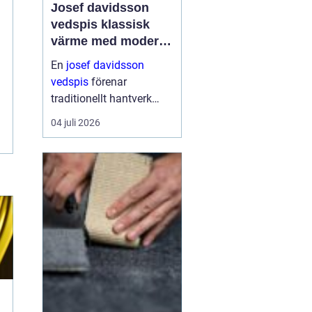
Josef davidsson
vedspis klassisk
värme med modern
funktion
En
josef davidsson
vedspis
förenar
traditionellt hantverk
med dagens krav på
04 juli 2026
effektiv, trygg och
miljömedveten
uppvärmning. Många
uppskattar känslan av
en levande eld i köket,...