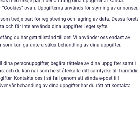
elas med tredje part i det omfång dina uppgifter är kända.
r ”Cookies” ovan. Uppgifterna används för styrning av annonser
om tredje part för registrering och lagring av data. Dessa föret
a och får inte använda dina uppgifter i eget syfte.
mfång du har gett tillstånd till det. Vi använder oss endast av
er som kan garantera säker behandling av dina uppgifter.
till dina personuppgifter, begära rättelse av dina uppgifter samt i
as, och du kan när som helst återkalla ditt samtycke till framtidi
fter. Kontakta oss i så fall genom att sända e-post till
ver vår behandling av dina uppgifter har du rätt att kontakta