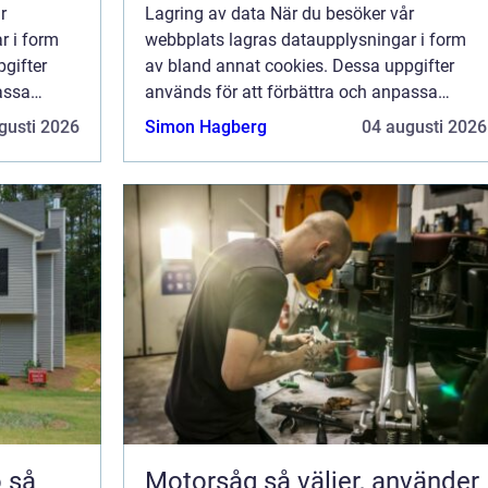
r
Lagring av data När du besöker vår
r i form
webbplats lagras dataupplysningar i form
gifter
av bland annat cookies. Dessa uppgifter
assa
används för att förbättra och anpassa
ge dig så
innehållet på vår sida och för att ge dig så
gusti 2026
Simon Hagberg
04 augusti 2026
 inte vill
bra information som möjligt. Om du inte vill
att vi...
å
Motorsåg så väljer, använder