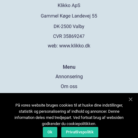
web:
www.klikko.dk
Menu
Annonsering
Om oss
Cookies
På vores website bruges cookies til at huske dine indstillinger,
Kontakta oss
statistik og personalisering af indhold og annoncer. Denne
Sitemap
information deles med tredjepart. Ved fortsat brug af websiden
godkender du cookiepolitikken.
Ok
Privatlivspolitik