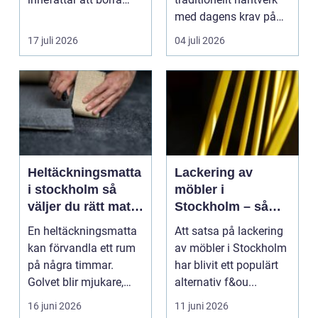
genom sten och
med dagens krav på
minerale...
effektiv, trygg och mil...
17 juli 2026
04 juli 2026
Heltäckningsmatta
Lackering av
i stockholm så
möbler i
väljer du rätt matta
Stockholm – så
till hem och kontor
förnyar du hemmet
En heltäckningsmatta
Att satsa på lackering
med professionell
kan förvandla ett rum
av möbler i Stockholm
möbellackering
på några timmar.
har blivit ett populärt
Golvet blir mjukare,
alternativ f&ou...
ljudnivån sjunker o...
16 juni 2026
11 juni 2026