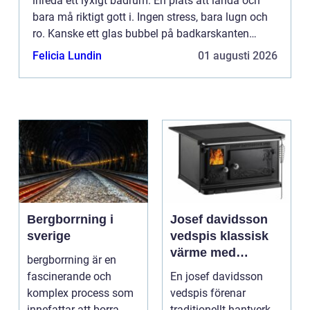
inreda ett lyxigt badrum. En plats att landa och
bara må riktigt gott i. Ingen stress, bara lugn och
ro. Kanske ett glas bubbel på badkarskanten
medans jetstrålarn...
Felicia Lundin
01 augusti 2026
Bergborrning i
Josef davidsson
sverige
vedspis klassisk
värme med
bergborrning är en
modern funktion
fascinerande och
En josef davidsson
komplex process som
vedspis förenar
innefattar att borra
traditionellt hantverk