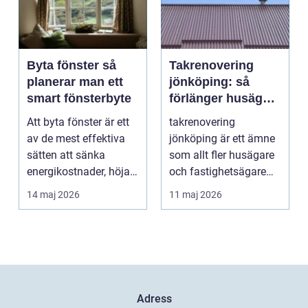
Byta fönster så
Takrenovering
planerar man ett
jönköping: så
smart fönsterbyte
förlänger husägare
livslängden på
Att byta fönster är ett
takrenovering
sina tak
av de mest effektiva
jönköping är ett ämne
sätten att sänka
som allt fler husägare
energikostnader, höja
och fastighetsägare
komforten och ge...
intresserar sig för n...
14 maj 2026
11 maj 2026
Adress