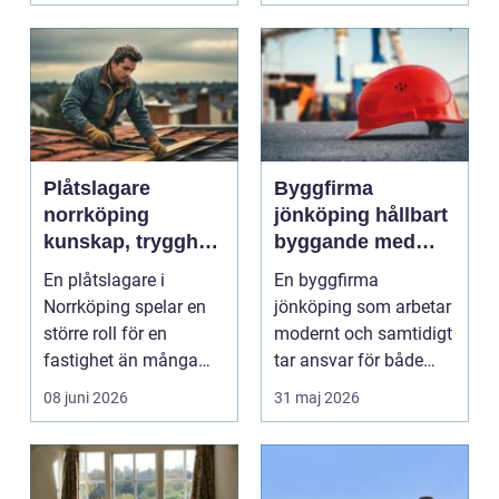
Plåtslagare
Byggfirma
norrköping
jönköping hållbart
kunskap, trygghet
byggande med
och hållbara
fokus på trä
En plåtslagare i
En byggfirma
taklösningar
Norrköping spelar en
jönköping som arbetar
större roll för en
modernt och samtidigt
fastighet än många
tar ansvar för både
tänker på. Rätt
människa och miljö
08 juni 2026
31 maj 2026
utformad...
behö...