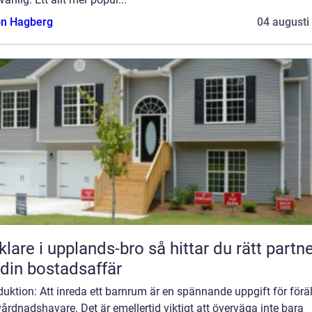
n Hagberg
04 augusti
e i upplands-bro så hittar du rätt partner
 din bostadsaffär
duktion: Att inreda ett barnrum är en spännande uppgift för förä
årdnadshavare. Det är emellertid viktigt att överväga inte bara