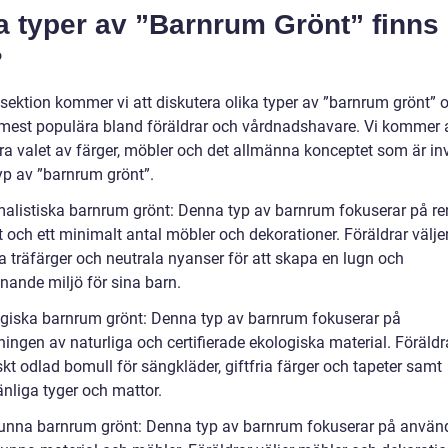
a typer av ”Barnrum Grönt” finns
?
sektion kommer vi att diskutera olika typer av ”barnrum grönt” o
mest populära bland föräldrar och vårdnadshavare. Vi kommer 
ra valet av färger, möbler och det allmänna konceptet som är in
typ av ”barnrum grönt”.
malistiska barnrum grönt: Denna typ av barnrum fokuserar på rena
 och ett minimalt antal möbler och dekorationer. Föräldrar välje
a träfärger och neutrala nyanser för att skapa en lugn och
nande miljö för sina barn.
ogiska barnrum grönt: Denna typ av barnrum fokuserar på
ngen av naturliga och certifierade ekologiska material. Föräldra
kt odlad bomull för sängkläder, giftfria färger och tapeter samt
änliga tyger och mattor.
vunna barnrum grönt: Denna typ av barnrum fokuserar på anvä