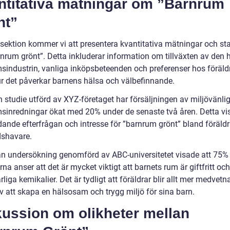
ntitativa mätningar om ”Barnrum
nt”
 sektion kommer vi att presentera kvantitativa mätningar och sta
nrum grönt”. Detta inkluderar information om tillväxten av den 
sindustrin, vanliga inköpsbeteenden och preferenser hos föräld
r det påverkar barnens hälsa och välbefinnande.
n studie utförd av XYZ-företaget har försäljningen av miljövänli
sinredningar ökat med 20% under de senaste två åren. Detta vi
dande efterfrågan och intresse för ”barnrum grönt” bland föräld
shavare.
n undersökning genomförd av ABC-universitetet visade att 75%
rna anser att det är mycket viktigt att barnets rum är giftfritt och
rliga kemikalier. Det är tydligt att föräldrar blir allt mer medvet
av att skapa en hälsosam och trygg miljö för sina barn.
kussion om olikheter mellan