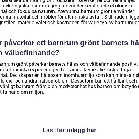
malistiska barnrum grönt fokuserar på enkelhet och rena linjer,
n ekologiska barnrum grönt använder certifierade ekologiska
rial och fokus på naturen. Återvunna barnrum grönt använder
unna material och möbler för att minska avfall. Skillnaden ligger
nstilen, materialvalet och kostnaden för varje typ av barnrum gr
r påverkar ett barnrum grönt barnets hä
h välbefinnande?
barnrum grönt påverkar barnets hälsa och välbefinnande positivt
m att minska exponeringen för farliga kemikalier och giftiga
rial. Det skapar en hälsosam inomhusmiljö som kan minska ris
allergier och andra hälsoproblem. Dessutom kan ett hållbart och
övänligt barnrum främja en medvetenhet hos barnen om betydel
tt ta hand om miljön.
Läs fler inlägg här