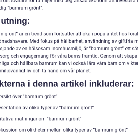
a det svårare för familjer med begränsad ekonomi att investera i
ndig ”barnrum grönt”.
utning:
 grönt” är en trend som fortsätter att öka i popularitet hos förä
dnadshavare. Med fokus på hållbarhet, användning av giftfria m
mjande av en hälsosam inomhusmiljö, är ”barnrum grönt” ett sät
sorg och engagemang för våra barns framtid. Genom att skapa
nliga och hållbara barnrum kan vi också lära våra barn om vikte
 miljövänligt liv och ta hand om vår planet.
terna i denna artikel inkluderar:
ersikt över ”barnrum grönt”
esentation av olika typer av ”barnrum grönt”
itativa mätningar om ”barnrum grönt”
skussion om olikheter mellan olika typer av ”barnrum grönt”