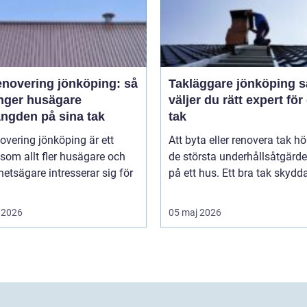
enovering jönköping: så
Takläggare jönköping så
änger husägare
väljer du rätt expert för 
ängden på sina tak
tak
overing jönköping är ett
Att byta eller renovera tak hör 
om allt fler husägare och
de största underhållsåtgärd
hetsägare intresserar sig för
på ett hus. Ett bra tak skyddar
 2026
05 maj 2026