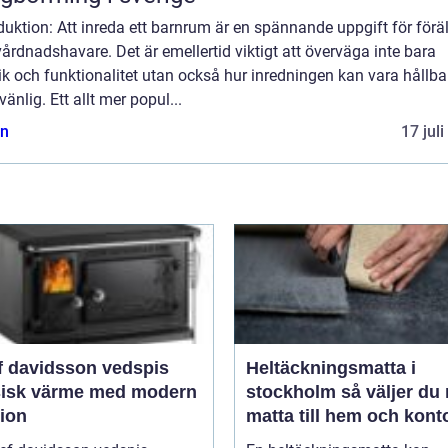
duktion: Att inreda ett barnrum är en spännande uppgift för förä
årdnadshavare. Det är emellertid viktigt att överväga inte bara
ik och funktionalitet utan också hur inredningen kan vara hållba
vänlig. Ett allt mer popul...
n
17 jul
f davidsson vedspis
Heltäckningsmatta i
sisk värme med modern
stockholm så väljer du rätt
tion
matta till hem och kont