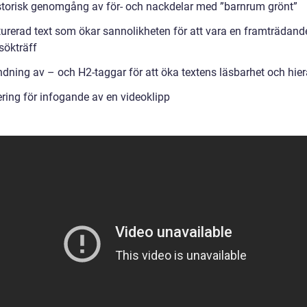
storisk genomgång av för- och nackdelar med ”barnrum grönt”
turerad text som ökar sannolikheten för att vara en framträdand
sökträff
dning av – och H2-taggar för att öka textens läsbarhet och hier
ring för infogande av en videoklipp