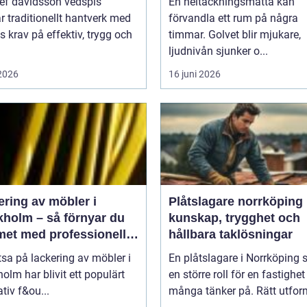
sef davidsson vedspis
En heltäckningsmatta kan
r traditionellt hantverk med
förvandla ett rum på några
 krav på effektiv, trygg och
timmar. Golvet blir mjukare,
ljudnivån sjunker o...
 2026
16 juni 2026
ering av möbler i
Plåtslagare norrköping
kholm – så förnyar du
kunskap, trygghet och
et med professionell
hållbara taklösningar
llackering
tsa på lackering av möbler i
En plåtslagare i Norrköping 
olm har blivit ett populärt
en större roll för en fastighet
ativ f&ou...
många tänker på. Rätt utfor