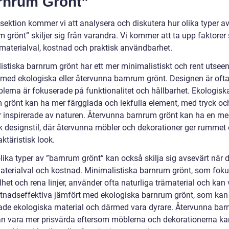
rnrum Grönt”
 sektion kommer vi att analysera och diskutera hur olika typer a
m grönt” skiljer sig från varandra. Vi kommer att ta upp faktore
 materialval, kostnad och praktisk användbarhet.
istiska barnrum grönt har ett mer minimalistiskt och rent utsee
 med ekologiska eller återvunna barnrum grönt. Designen är ofta
lerna är fokuserade på funktionalitet och hållbarhet. Ekologisk
 grönt kan ha mer färgglada och lekfulla element, med tryck oc
 inspirerade av naturen. Återvunna barnrum grönt kan ha en me
sk designstil, där återvunna möbler och dekorationer ger rummet 
ktäristisk look.
ika typer av ”barnrum grönt” kan också skilja sig avsevärt när d
materialval och kostnad. Minimalistiska barnrum grönt, som foku
het och rena linjer, använder ofta naturliga trämaterial och kan
tnadseffektiva jämfört med ekologiska barnrum grönt, som kan
erade ekologiska material och därmed vara dyrare. Återvunna ba
an vara mer prisvärda eftersom möblerna och dekorationerna k