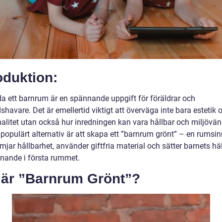
oduktion:
eda ett barnrum är en spännande uppgift för föräldrar och
havare. Det är emellertid viktigt att överväga inte bara estetik 
alitet utan också hur inredningen kan vara hållbar och miljövänl
 populärt alternativ är att skapa ett ”barnrum grönt” – en rumsi
jar hållbarhet, använder giftfria material och sätter barnets hä
nnande i första rummet.
 är ”Barnrum Grönt”?