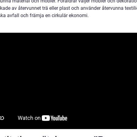
vunna material och möbler. Föräldrar väljer möbler och dekorati
erkade av återvunnet trä eller plast och använder återvunna textili
ska avfall och främja en cirkulär ekonomi.