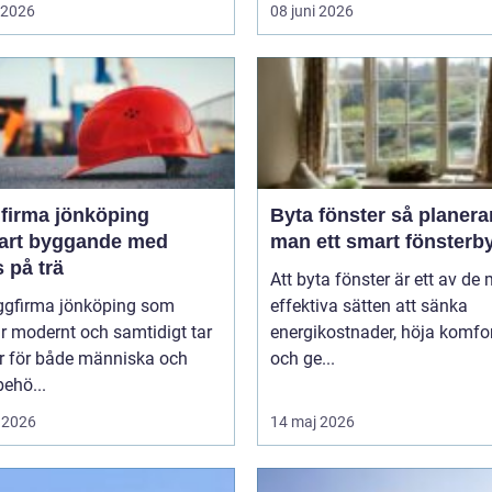
i 2026
08 juni 2026
firma jönköping
Byta fönster så planerar
bart byggande med
man ett smart fönsterb
 på trä
Att byta fönster är ett av de
ggfirma jönköping som
effektiva sätten att sänka
r modernt och samtidigt tar
energikostnader, höja komfo
r för både människa och
och ge...
behö...
 2026
14 maj 2026