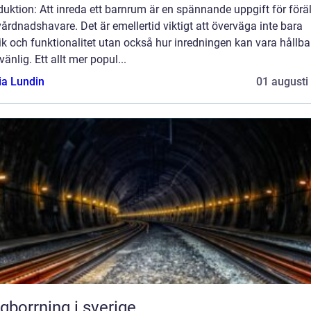
duktion: Att inreda ett barnrum är en spännande uppgift för förä
årdnadshavare. Det är emellertid viktigt att överväga inte bara
ik och funktionalitet utan också hur inredningen kan vara hållba
vänlig. Ett allt mer popul...
ia Lundin
01 augusti
gborrning i sverige