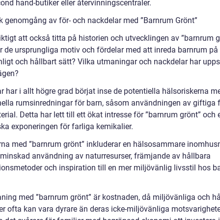
ond hand-butiker eller återvinningscentraler.
sk genomgång av för- och nackdelar med ”Barnrum Grönt”
iktigt att också titta på historien och utvecklingen av ”barnrum g
ar de ursprungliga motiv och fördelar med att inreda barnrum på 
nligt och hållbart sätt? Vilka utmaningar och nackdelar har upps
ägen?
r har i allt högre grad börjat inse de potentiella hälsoriskerna m
onella rumsinredningar för barn, såsom användningen av giftiga 
rial. Detta har lett till ett ökat intresse för ”barnrum grönt” och e
ka exponeringen för farliga kemikalier.
rna med ”barnrum grönt” inkluderar en hälsosammare inomhusm
 minskad användning av naturresurser, främjande av hållbara
onsmetoder och inspiration till en mer miljövänlig livsstil hos b
ning med ”barnrum grönt” är kostnaden, då miljövänliga och hå
er ofta kan vara dyrare än deras icke-miljövänliga motsvarighete