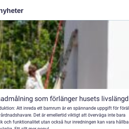
 nyheter
admålning som förlänger husets livslängd
duktion: Att inreda ett barnrum är en spännande uppgift för förä
årdnadshavare. Det är emellertid viktigt att överväga inte bara
ik och funktionalitet utan också hur inredningen kan vara hållba
vänlig. Ett allt mer popul...