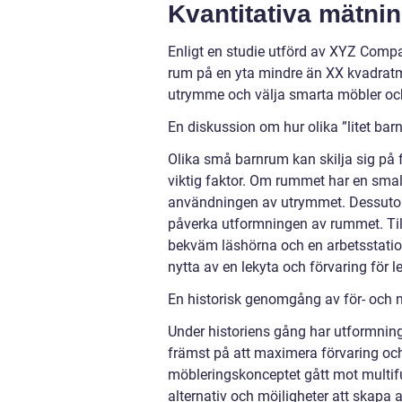
Kvantitativa mätnin
Enligt en studie utförd av XYZ Compa
rum på en yta mindre än XX kvadratmet
utrymme och välja smarta möbler och
En diskussion om hur olika ”litet barn
Olika små barnrum kan skilja sig på f
viktig faktor. Om rummet har en smal
användningen av utrymmet. Dessutom
påverka utformningen av rummet. Til
bekväm läshörna och en arbetsstatio
nytta av en lekyta och förvaring för l
En historisk genomgång av för- och n
Under historiens gång har utformnin
främst på att maximera förvaring oc
möbleringskonceptet gått mot multifunk
alternativ och möjligheter att skapa