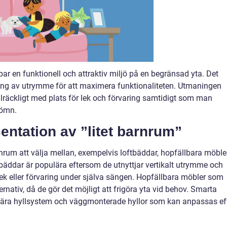
par en funktionell och attraktiv miljö på en begränsad yta. Det
ning av utrymme för att maximera funktionaliteten. Utmaningen
tillräckligt med plats för lek och förvaring samtidigt som man
sömn.
entation av ”litet barnrum”
rnrum att välja mellan, exempelvis loftbäddar, hopfällbara möbler
bäddar är populära eftersom de utnyttjar vertikalt utrymme och
lek eller förvaring under själva sängen. Hopfällbara möbler som
rnativ, då de gör det möjligt att frigöra yta vid behov. Smarta
lära hyllsystem och väggmonterade hyllor som kan anpassas ef