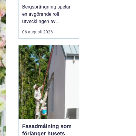
Bergsprängning spelar
en avgörande roll i
utvecklingen av
moderna städer och
06 augusti 2026
infrastruktur, särskilt i en
dynamisk region som
Stockholm. Genom en
kombination av teknisk
skicklighet och precision
skapas utrymme för nya
byggnad...
Fasadmålning som
förlänger husets