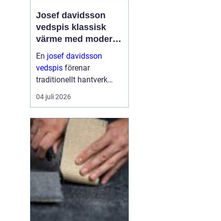
Josef davidsson
vedspis klassisk
värme med modern
funktion
En
josef davidsson
vedspis
förenar
traditionellt hantverk
med dagens krav på
04 juli 2026
effektiv, trygg och
miljömedveten
uppvärmning. Många
uppskattar känslan av
en levande eld i köket,...