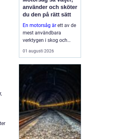
använder och sköter
du den på rätt sätt
En motorsåg är
ett av de
mest användbara
verktygen i skog och
trädgård. Den sparar tid,
01 augusti 2026
gör tunga jobb möjliga
och kan vara en
avgörande del av både
yrkesliv och fritid.
Samtidigt kräver
verktyget respekt, kun...
,
ter