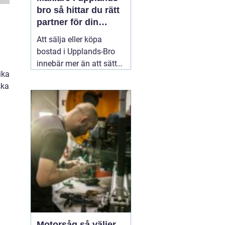
bro så hittar du rätt
partner för din
bostadsaffär
Att sälja eller köpa
bostad i Upplands-Bro
innebär mer än att sätta
ika
ett pris och lägga ut en
ska
annons. Marknaden rör
sig snabbt, varje område
har sina egna
förutsättningar och små
detaljer kan göra stor
skillnad för slutpriset. En
02 augusti 2026
Motorsåg så väljer,