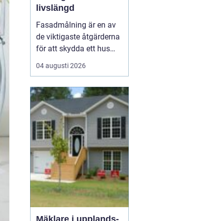
livslängd
Fasadmålning är en av
de viktigaste åtgärderna
för att skydda ett hus
mot väder, vind och
04 augusti 2026
slitage över tid. Genom
att planera arbetet
noggrant, välja rätt
färgsystem och utföra
målningsmo...
Mäklare i upplands-