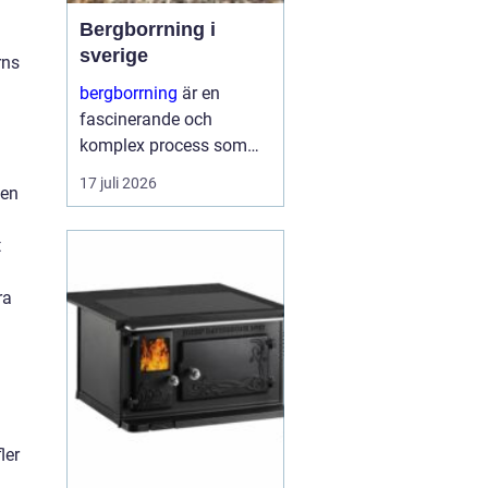
Bergborrning i
sverige
rns
bergborrning
är en
fascinerande och
komplex process som
innefattar att borra
17 juli 2026
 en
genom sten och
mineraler för olika
t
ändamål. Det kan
handla om konstruktion
ra
av stabila fundament
för...
ler