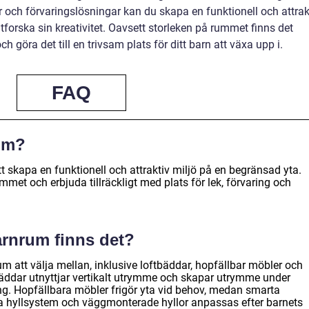
 och förvaringslösningar kan du skapa en funktionell och attrak
 utforska sin kreativitet. Oavsett storleken på rummet finns det
 göra det till en trivsam plats för ditt barn att växa upp i.
FAQ
rum?
tt skapa en funktionell och attraktiv miljö på en begränsad yta.
et och erbjuda tillräckligt med plats för lek, förvaring och
arnrum finns det?
um att välja mellan, inklusive loftbäddar, hopfällbar möbler och
äddar utnyttjar vertikalt utrymme och skapar utrymme under
ring. Hopfällbara möbler frigör yta vid behov, medan smarta
 hyllsystem och väggmonterade hyllor anpassas efter barnets