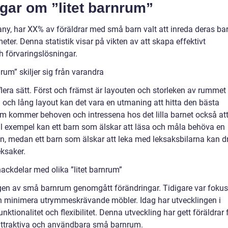
gar om ”litet barnrum”
ny, har XX% av föräldrar med små barn valt att inreda deras ba
er. Denna statistik visar på vikten av att skapa effektivt
 förvaringslösningar.
rum” skiljer sig från varandra
lera sätt. Först och främst är layouten och storleken av rummet
 och lång layout kan det vara en utmaning att hitta den bästa
 kommer behoven och intressena hos det lilla barnet också at
l exempel kan ett barn som älskar att läsa och måla behöva en
n, medan ett barn som älskar att leka med leksaksbilarna kan d
eksaker.
ackdelar med olika ”litet barnrum”
gen av små barnrum genomgått förändringar. Tidigare var fokus
h minimera utrymmeskrävande möbler. Idag har utvecklingen i
tionalitet och flexibilitet. Denna utveckling har gett föräldrar f
 attraktiva och användbara små barnrum.