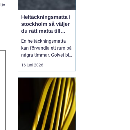
tiv
Heltäckningsmatta i
stockholm så väljer
du rätt matta till
hem och kontor
En heltäckningsmatta
kan förvandla ett rum på
några timmar. Golvet blir
mjukare, ljudnivån
16 juni 2026
sjunker och hela miljön
känns mer ombonad. I
Stockholm syns trenden
tydligt både i hem och
på kontor. Samtidigt har
många kvar en gammal
bild av heltäckningsma...