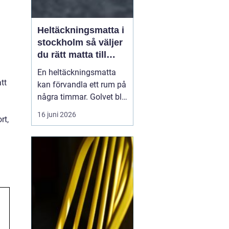
Heltäckningsmatta i
stockholm så väljer
du rätt matta till
hem och kontor
En heltäckningsmatta
tt
kan förvandla ett rum på
några timmar. Golvet blir
mjukare, ljudnivån
16 juni 2026
rt,
sjunker och hela miljön
känns mer ombonad. I
Stockholm syns trenden
tydligt både i hem och
på kontor. Samtidigt har
många kvar en gammal
bild av heltäckningsma...