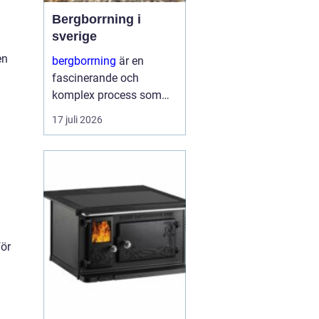
Bergborrning i
sverige
en
bergborrning
är en
fascinerande och
komplex process som
innefattar att borra
17 juli 2026
genom sten och
mineraler för olika
ändamål. Det kan
handla om konstruktion
av stabila fundament
för...
för