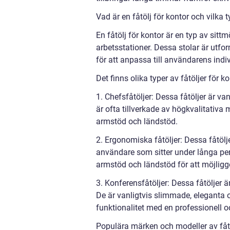
Vad är en fåtölj för kontor och vilka t
En fåtölj för kontor är en typ av sit
arbetsstationer. Dessa stolar är utfo
för att anpassa till användarens indi
Det finns olika typer av fåtöljer för ko
1. Chefsfåtöljer: Dessa fåtöljer är va
är ofta tillverkade av högkvalitativa
armstöd och ländstöd.
2. Ergonomiska fåtöljer: Dessa fåtölj
användare som sitter under långa peri
armstöd och ländstöd för att möjligg
3. Konferensfåtöljer: Dessa fåtöljer
De är vanligtvis slimmade, eleganta 
funktionalitet med en professionell o
Populära märken och modeller av fåtö