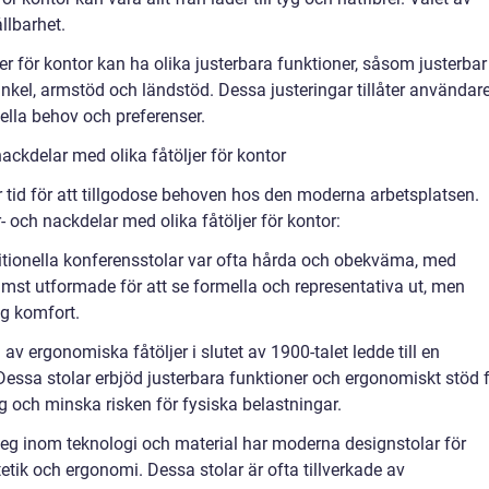
llbarhet.
er för kontor kan ha olika justerbara funktioner, såsom justerbar
inkel, armstöd och ländstöd. Dessa justeringar tillåter användar
uella behov och preferenser.
ackdelar med olika fåtöljer för kontor
er tid för att tillgodose behoven hos den moderna arbetsplatsen.
 och nackdelar med olika fåtöljer för kontor:
aditionella konferensstolar var ofta hårda och obekväma, med
mst utformade för att se formella och representativa ut, men
åg komfort.
av ergonomiska fåtöljer i slutet av 1900-talet ledde till en
Dessa stolar erbjöd justerbara funktioner och ergonomiskt stöd 
ng och minska risken för fysiska belastningar.
eg inom teknologi och material har moderna designstolar för
etik och ergonomi. Dessa stolar är ofta tillverkade av