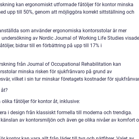
orskning kan ergonomiskt utformade fåtöljer för kontor minska
d upp till 50%, genom att möjliggöra korrekt sittställning och
tt anställda som använder ergonomiska kontorsstolar är mer
n undersökning av Nordic Journal of Working Life Studies visad
öljer, bidrar till en förbättring på upp till 17% i
orskning från Journal of Occupational Rehabilitation kan
stolar minska risken för sjukfrånvaro på grund av
vär, vilket i sin tur minskar företagets kostnader för sjukfrånva
 åt?
olika fåtöljer för kontor åt, inklusive:
iera i design från klassiskt formella till moderna och trendiga.
känslan av kontorsmiljön och även ge olika nivåer av komfort 
för kontor kan vara allt från läder till tyg och nätfibrer. Valet av