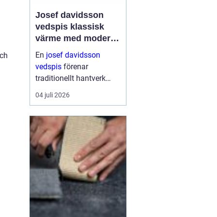
Josef davidsson
vedspis klassisk
värme med modern
funktion
En
josef davidsson
och
vedspis
förenar
traditionellt hantverk
med dagens krav på
04 juli 2026
effektiv, trygg och
miljömedveten
uppvärmning. Många
uppskattar känslan av
en levande eld i köket,...