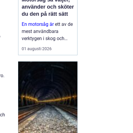
använder och sköter
du den på rätt sätt
En motorsåg är
ett av de
mest användbara
e
verktygen i skog och
trädgård. Den sparar tid,
01 augusti 2026
gör tunga jobb möjliga
och kan vara en
avgörande del av både
yrkesliv och fritid.
ro.
Samtidigt kräver
verktyget respekt, kun...
och