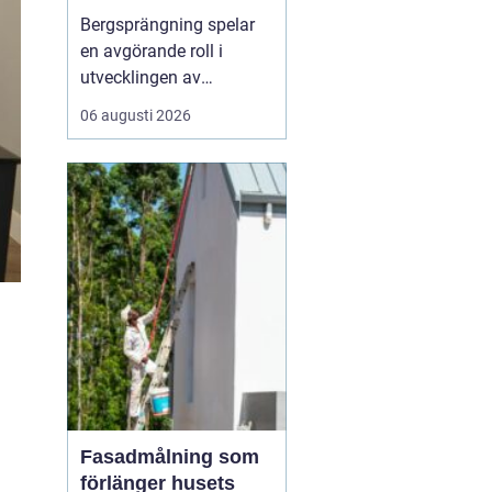
Bergsprängning spelar
en avgörande roll i
utvecklingen av
moderna städer och
06 augusti 2026
infrastruktur, särskilt i en
dynamisk region som
Stockholm. Genom en
kombination av teknisk
skicklighet och precision
skapas utrymme för nya
byggnad...
Fasadmålning som
förlänger husets