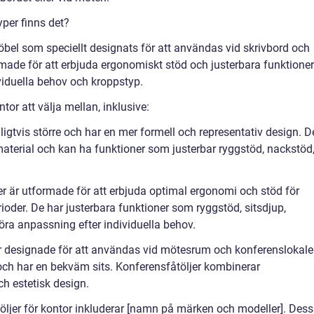
yper finns det?
tmöbel som speciellt designats för att användas vid skrivbord och
rmade för att erbjuda ergonomiskt stöd och justerbara funktioner
viduella behov och kroppstyp.
ntor att välja mellan, inklusive:
nligtvis större och har en mer formell och representativ design. D
 material och kan ha funktioner som justerbar ryggstöd, nackstöd
er är utformade för att erbjuda optimal ergonomi och stöd för
oder. De har justerbara funktioner som ryggstöd, sitsdjup,
öra anpassning efter individuella behov.
 är designade för att användas vid mötesrum och konferenslokaler
och har en bekväm sits. Konferensfåtöljer kombinerar
ch estetisk design.
ljer för kontor inkluderar [namn på märken och modeller]. Des