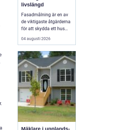
livslängd
Fasadmålning är en av
de viktigaste åtgärderna
för att skydda ett hus
mot väder, vind och
04 augusti 2026
slitage över tid. Genom
att planera arbetet
e
noggrant, välja rätt
,
färgsystem och utföra
målningsmo...
.
sa
Mäklare i upplands-