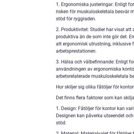
1. Ergonomiska justeringar: Enligt f
risken för muskuloskeletala besvär me
stöd för ryggraden.
2. Produktivitet: Studier har visat a
produktiva än de som inte gör det. E
att ergonomisk utrustning, inklusive fåt
arbetsprestationen.
3. Hälsa och välbefinnande: Enligt f
användningen av ergonomiska kontors
arbetsrelaterade muskuloskeletala bes
Hur skiljer sig olika fåtöljer för kontor
Det finns flera faktorer som kan skilja 
1. Design: Fåtöljer för kontor kan var
Designen kan påverka utseendet och 
stöd.
2. Material: Materialvalet för fåtöljer 