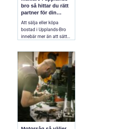
bro så hittar du rätt
partner för din
bostadsaffär
Att sälja eller köpa
bostad i Upplands-Bro
innebär mer än att sätta
ett pris och lägga ut en
annons. Marknaden rör
sig snabbt, varje område
har sina egna
förutsättningar och små
detaljer kan göra stor
skillnad för slutpriset. En
02 augusti 2026
Motorsåg så väljer,