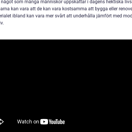
är något som många människor uppskattar i dagens hektiska livss
arna kan vara att de kan vara kostsamma att bygga eller renove
erialet ibland kan vara mer svårt att underhålla jämfört med mo
iv.