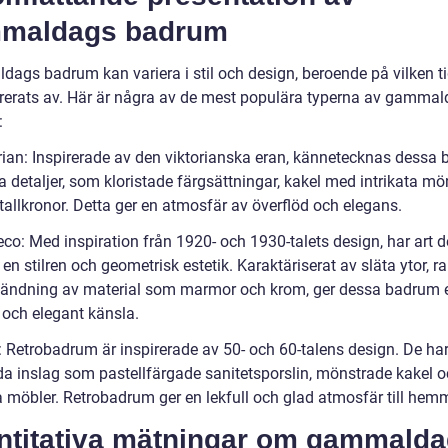
maldags badrum
ags badrum kan variera i stil och design, beroende på vilken t
irerats av. Här är några av de mest populära typerna av gamma
:
orian: Inspirerade av den viktorianska eran, kännetecknas dessa
a detaljer, som kloristade färgsättningar, kakel med intrikata mö
tallkronor. Detta ger en atmosfär av överflöd och elegans.
eco: Med inspiration från 1920- och 1930-talets design, har art 
n stilren och geometrisk estetik. Karaktäriserat av släta ytor, ra
ändning av material som marmor och krom, ger dessa badrum 
och elegant känsla.
o: Retrobadrum är inspirerade av 50- och 60-talens design. De ha
da inslag som pastellfärgade sanitetsporslin, mönstrade kakel 
a möbler. Retrobadrum ger en lekfull och glad atmosfär till hem
ntitativa mätningar om gammald