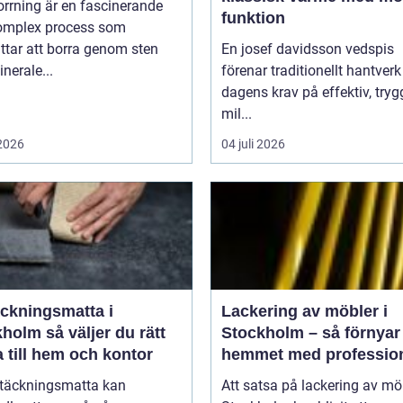
rrning är en fascinerande
funktion
omplex process som
ttar att borra genom sten
En josef davidsson vedspis
nerale...
förenar traditionellt hantver
dagens krav på effektiv, try
mil...
 2026
04 juli 2026
äckningsmatta i
Lackering av möbler i
 väljer du rätt
Stockholm – så förnyar
 till hem och kontor
hemmet med profession
möbellackering
ltäckningsmatta kan
Att satsa på lackering av möb