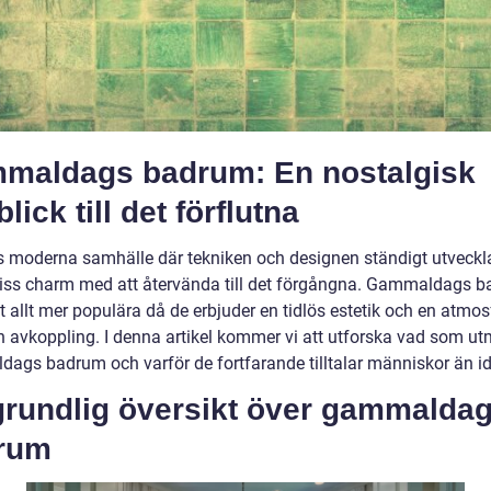
maldags badrum: En nostalgisk
blick till det förflutna
s moderna samhälle där tekniken och designen ständigt utveckla
viss charm med att återvända till det förgångna. Gammaldags 
it allt mer populära då de erbjuder en tidlös estetik och en atmos
h avkoppling. I denna artikel kommer vi att utforska vad som ut
ags badrum och varför de fortfarande tilltalar människor än i
grundlig översikt över gammalda
rum