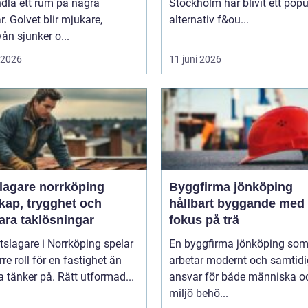
dla ett rum på några
Stockholm har blivit ett popu
. Golvet blir mjukare,
alternativ f&ou...
vån sjunker o...
i 2026
11 juni 2026
slagare norrköping
Byggfirma jönköping
kap, trygghet och
hållbart byggande med
ara taklösningar
fokus på trä
tslagare i Norrköping spelar
En byggfirma jönköping so
rre roll för en fastighet än
arbetar modernt och samtidig
tänker på. Rätt utformad...
ansvar för både människa o
miljö behö...