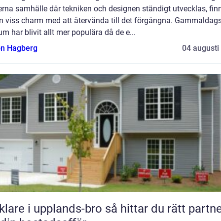
rna samhälle där tekniken och designen ständigt utvecklas, fin
en viss charm med att återvända till det förgångna. Gammaldag
m har blivit allt mer populära då de e...
n Hagberg
04 augusti
e i upplands-bro så hittar du rätt partner