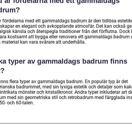
d är fördelarna med ett gammaldags
drum?
v fördelarna med ett gammaldags badrum är den tidlösa estetik
skapar en elegant och avkopplande atmosfär. Det kan också ge
lgisk känsla och återspegla traditioner från det förflutna. Dock
vara kostsamt att bygga eller renovera ett gammaldags badrum 
 material kan vara svårare att underhålla.
lka typer av gammaldags badrum finns
t?
finns flera typer av gammaldags badrum. En populär typ är det
orianska badrummet, med sin lyxiga estetik och detaljer som kak
ntrikata mönster och kristallkronor. Andra typer inkluderar art d
um med sin geometriska stil och retrobadrum med färgglada in
50- och 60-talen.