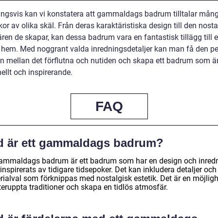
ingsvis kan vi konstatera att gammaldags badrum tilltalar mån
r av olika skäl. Från deras karaktäristiska design till den nost
en de skapar, kan dessa badrum vara en fantastisk tillägg till e
hem. Med noggrant valda inredningsdetaljer kan man få den pe
n mellan det förflutna och nutiden och skapa ett badrum som ä
ellt och inspirerande.
FAQ
d är ett gammaldags badrum?
gammaldags badrum är ett badrum som har en design och inred
nspirerats av tidigare tidsepoker. Det kan inkludera detaljer och
rialval som förknippas med nostalgisk estetik. Det är en möjligh
teruppta traditioner och skapa en tidlös atmosfär.