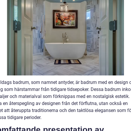
ags badrum, som namnet antyder, är badrum med en design 
ng som härstammar från tidigare tidsepoker. Dessa badrum inko
taljer och materialval som förknippas med en nostalgisk estetik.
a en återspegling av designen från det förflutna, utan också en
et att återuppta traditionerna och den taktlösa elegansen som fö
sa tidigare perioder.
omfattande presentation av