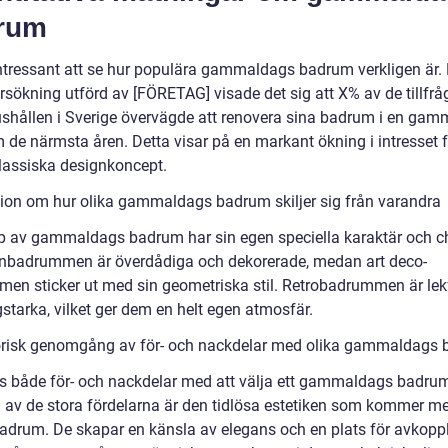
rum
intressant att se hur populära gammaldags badrum verkligen är. 
rsökning utförd av [FÖRETAG] visade det sig att X% av de tillfr
ushållen i Sverige övervägde att renovera sina badrum i en ga
m de närmsta åren. Detta visar på en markant ökning i intresset 
lassiska designkoncept.
ion om hur olika gammaldags badrum skiljer sig från varandra
yp av gammaldags badrum har sin egen speciella karaktär och c
anbadrummen är överdådiga och dekorerade, medan art deco-
en sticker ut med sin geometriska stil. Retrobadrummen är lek
starka, vilket ger dem en helt egen atmosfär.
orisk genomgång av för- och nackdelar med olika gammaldags
ns både för- och nackdelar med att välja ett gammaldags badrum 
 av de stora fördelarna är den tidlösa estetiken som kommer m
adrum. De skapar en känsla av elegans och en plats för avkoppl