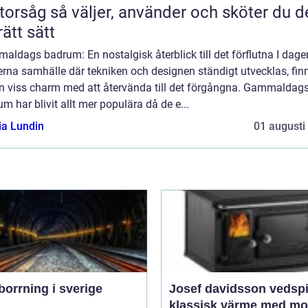
jer, använder och sköter du den
rätt sätt
ldags badrum: En nostalgisk återblick till det förflutna I dage
rna samhälle där tekniken och designen ständigt utvecklas, fin
en viss charm med att återvända till det förgångna. Gammaldag
m har blivit allt mer populära då de e...
ia Lundin
01 augusti
orrning i sverige
Josef davidsson vedsp
klassisk värme med m