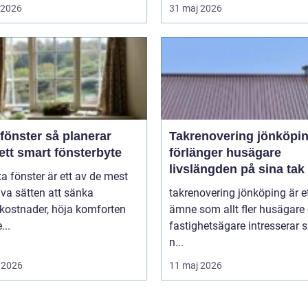
i 2026
31 maj 2026
ter så planerar
Takrenovering jönköpin
ett smart fönsterbyte
förlänger husägare
livslängden på sina tak
ta fönster är ett av de mest
iva sätten att sänka
takrenovering jönköping är e
kostnader, höja komforten
ämne som allt fler husägare
...
fastighetsägare intresserar s
n...
 2026
11 maj 2026