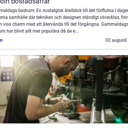
 din bostadsaffär
ldags badrum: En nostalgisk återblick till det förflutna I dage
rna samhälle där tekniken och designen ständigt utvecklas, fin
en viss charm med att återvända till det förgångna. Gammaldag
m har blivit allt mer populära då de e...
n
02 augusti