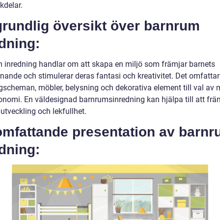
kdelar.
grundlig översikt över barnrum
dning:
 inredning handlar om att skapa en miljö som främjar barnets
nande och stimulerar deras fantasi och kreativitet. Det omfattar 
rgscheman, möbler, belysning och dekorativa element till val av 
onomi. En väldesignad barnrumsinredning kan hjälpa till att frä
utveckling och lekfullhet.
omfattande presentation av barn
dning: