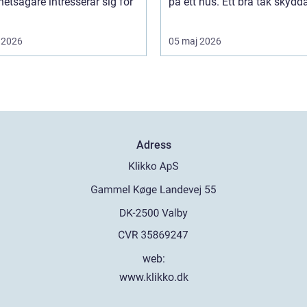
hetsägare intresserar sig för
på ett hus. Ett bra tak skyddar
 2026
05 maj 2026
Adress
web:
www.klikko.dk