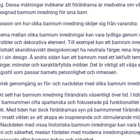
ng. Dessa mätningar indikerar att föräldrarna är medvetna om vi
esignad barnrum inredning för sina barn.
ussion om hur olika barnrum inredning skiljer sig från varandra:
derna mellan olika barnrum inredningar kan vara tydliga genom 
möbler och dekorativa element. Till exempel kan ett barnrum inrett
stiskt skandinaviskt designkoncept ha neutrala färger, rena linj
 i sin design. Å andra sidan kan ett barnrum med ett lekfullt te
färger, mönster och karaktärfyllda möbler. Det är viktigt att välja 
ngsstil som passar barnets personlighet och intressen.
orisk genomgång av för- och nackdelar med olika barnrum inred
kt sett har barnrum inredning förändrats väsentligt över tid. I tid
ar barnrummen ofta spartanska och fokuserade på funktionalitet
tik. Med tiden har dock föräldrarnas syn på barnrummet förändr
 insett vikten av att skapa en inspirerande och stimulerande mil
 Nackdelen med vissa historiska barnrum inredningar kan vara b
i och säkerhet, medan fördelen med moderna inredningskoncept
npassade efter barnens behov och säkerhet.