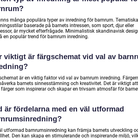
rnrum?
finns många populära typer av inredning för barnrum. Tematisk
ningsstilar baserade på barnets intressen, som sport, djur eller
sessor, är mycket efterfrågade. Minimalistisk skandinavisk desig
å en populär trend för barnrum inredning.
 viktigt är färgschemat vid val av barn
redning?
schemat är en viktig faktor vid val av barnrum inredning. Färger
åverka barnets sinnesstämning och kreativitet. Det är viktigt att
a färger som inspirerar och skapar en trivsam atmosfär för barne
d är fördelarna med en väl utformad
rnrumsinredning?
äl utformad barnrumsinredning kan främja barnets utveckling o
llhet. Den kan skapa en stimulerande och inspirerande miljö, vil