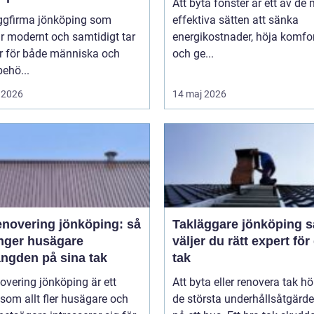
Att byta fönster är ett av de
ggfirma jönköping som
effektiva sätten att sänka
r modernt och samtidigt tar
energikostnader, höja komfo
r för både människa och
och ge...
behö...
 2026
14 maj 2026
enovering jönköping: så
Takläggare jönköping så
änger husägare
väljer du rätt expert för 
ängden på sina tak
tak
overing jönköping är ett
Att byta eller renovera tak hör 
om allt fler husägare och
de största underhållsåtgärd