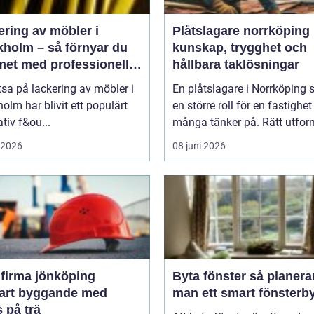
ering av möbler i
Plåtslagare norrköping
kholm – så förnyar du
kunskap, trygghet och
et med professionell
hållbara taklösningar
llackering
tsa på lackering av möbler i
En plåtslagare i Norrköping 
olm har blivit ett populärt
en större roll för en fastighet
ativ f&ou...
många tänker på. Rätt utfor
i 2026
08 juni 2026
firma jönköping
Byta fönster så planerar
bart byggande med
man ett smart fönsterb
 på trä