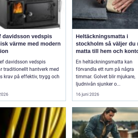
f davidsson vedspis
Heltäckningsmatta i
sisk värme med modern
stockholm så väljer du rätt
tion
matta till hem och kont
sef davidsson vedspis
En heltäckningsmatta kan
r traditionellt hantverk med
förvandla ett rum på några
 krav på effektiv, trygg och
timmar. Golvet blir mjukare,
ljudnivån sjunker o...
 2026
16 juni 2026