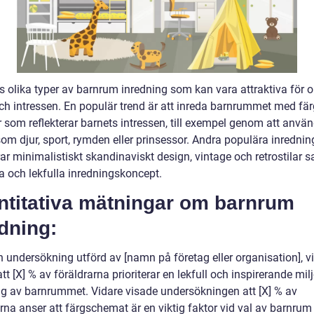
s olika typer av barnrum inredning som kan vara attraktiva för o
och intressen. En populär trend är att inreda barnrummet med fä
 som reflekterar barnets intressen, till exempel genom att anvä
m djur, sport, rymden eller prinsessor. Andra populära inredning
ar minimalistiskt skandinaviskt design, vintage och retrostilar 
 och lekfulla inredningskoncept.
ntitativa mätningar om barnrum
dning:
n undersökning utförd av [namn på företag eller organisation], v
att [X] % av föräldrarna prioriterar en lekfull och inspirerande mil
ng av barnrummet. Vidare visade undersökningen att [X] % av
rna anser att färgschemat är en viktig faktor vid val av barnrum