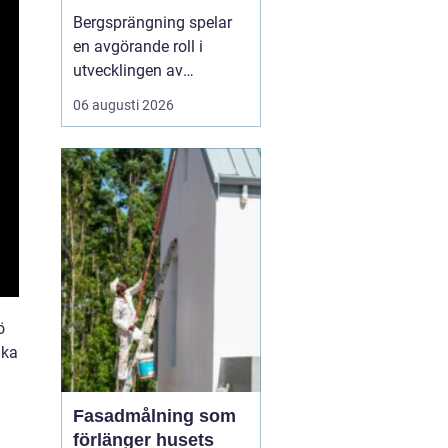
Bergsprängning spelar
en avgörande roll i
utvecklingen av
moderna städer och
06 augusti 2026
infrastruktur, särskilt i en
dynamisk region som
Stockholm. Genom en
kombination av teknisk
skicklighet och precision
skapas utrymme för nya
byggnad...
ö
ika
Fasadmålning som
förlänger husets