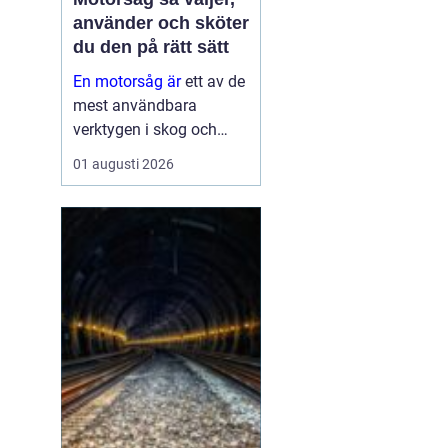
använder och sköter
du den på rätt sätt
En motorsåg är
ett av de
mest användbara
verktygen i skog och
trädgård. Den sparar tid,
01 augusti 2026
gör tunga jobb möjliga
och kan vara en
avgörande del av både
yrkesliv och fritid.
Samtidigt kräver
verktyget respekt, kun...