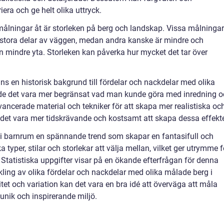
ra och ge helt olika uttryck.
ålningar åt är storleken på berg och landskap. Vissa målningar
stora delar av väggen, medan andra kanske är mindre och
n mindre yta. Storleken kan påverka hur mycket det tar över
inns en historisk bakgrund till fördelar och nackdelar med olika
nde det vara mer begränsat vad man kunde göra med inredning 
vancerade material och tekniker för att skapa mer realistiska oc
det vara mer tidskrävande och kostsamt att skapa dessa effekte
i barnrum en spännande trend som skapar en fantasifull och
ka typer, stilar och storlekar att välja mellan, vilket ger utrymme f
 Statistiska uppgifter visar på en ökande efterfrågan för denna
ckling av olika fördelar och nackdelar med olika målade berg i
et och variation kan det vara en bra idé att överväga att måla
 unik och inspirerande miljö.