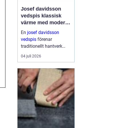
Josef davidsson
vedspis klassisk
värme med modern
funktion
En
josef davidsson
vedspis
förenar
traditionellt hantverk
med dagens krav på
04 juli 2026
effektiv, trygg och
miljömedveten
uppvärmning. Många
uppskattar känslan av
en levande eld i köket,...