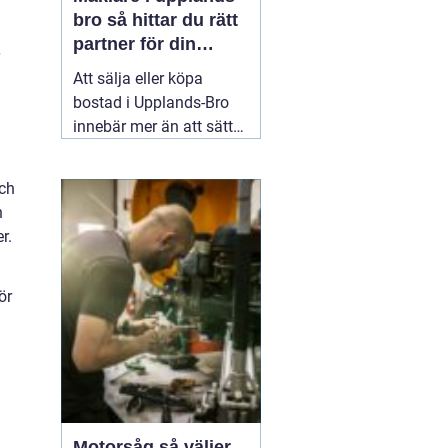
bro så hittar du rätt
partner för din
bostadsaffär
Att sälja eller köpa
bostad i Upplands-Bro
innebär mer än att sätta
ett pris och lägga ut en
annons. Marknaden rör
och
sig snabbt, varje område
h
har sina egna
r.
förutsättningar och små
detaljer kan göra stor
skillnad för slutpriset. En
ör
02 augusti 2026
Motorsåg så väljer,