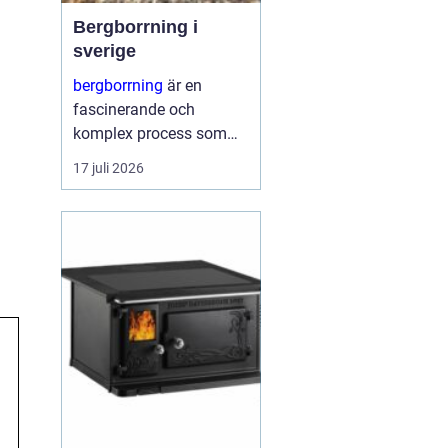
Bergborrning i
sverige
bergborrning
är en
fascinerande och
komplex process som
innefattar att borra
17 juli 2026
genom sten och
mineraler för olika
ändamål. Det kan
handla om konstruktion
av stabila fundament
för...