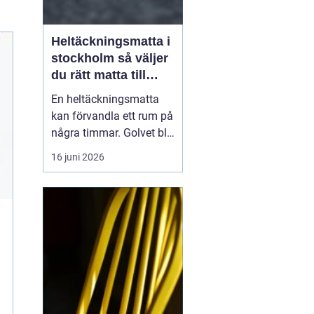
Heltäckningsmatta i
stockholm så väljer
du rätt matta till
hem och kontor
En heltäckningsmatta
kan förvandla ett rum på
några timmar. Golvet blir
mjukare, ljudnivån
16 juni 2026
sjunker och hela miljön
känns mer ombonad. I
Stockholm syns trenden
tydligt både i hem och
på kontor. Samtidigt har
många kvar en gammal
bild av heltäckningsma...