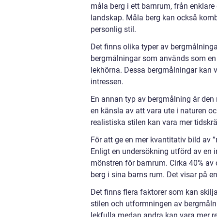
måla berg i ett barnrum, från enklare 
landskap. Måla berg kan också kombi
personlig stil.
Det finns olika typer av bergmålning
bergmålningar som används som en ba
lekhörna. Dessa bergmålningar kan v
intressen.
En annan typ av bergmålning är den r
en känsla av att vara ute i naturen o
realistiska stilen kan vara mer tidsk
För att ge en mer kvantitativ bild av 
Enligt en undersökning utförd av en 
mönstren för barnrum. Cirka 40% av d
berg i sina barns rum. Det visar på e
Det finns flera faktorer som kan skil
stilen och utformningen av bergmåln
lekfulla medan andra kan vara mer re