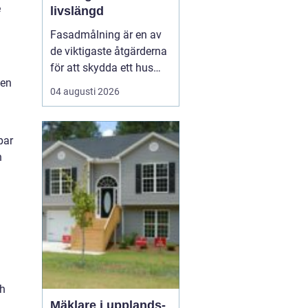
e
livslängd
h
Fasadmålning är en av
de viktigaste åtgärderna
för att skydda ett hus
 en
mot väder, vind och
04 augusti 2026
slitage över tid. Genom
att planera arbetet
noggrant, välja rätt
par
färgsystem och utföra
n
målningsmo...
ch
Mäklare i upplands-