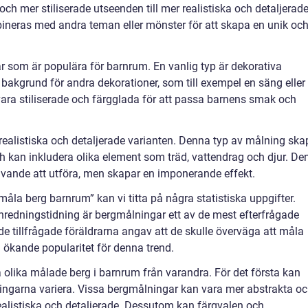
och mer stiliserade utseenden till mer realistiska och detaljerad
neras med andra teman eller mönster för att skapa en unik oc
ar som är populära för barnrum. En vanlig typ är dekorativa
kgrund för andra dekorationer, som till exempel en säng eller
ara stiliserade och färgglada för att passa barnens smak och
ealistiska och detaljerade varianten. Denna typ av målning ska
ch kan inkludera olika element som träd, vattendrag och djur. De
rävande att utföra, men skapar en imponerande effekt.
”måla berg barnrum” kan vi titta på några statistiska uppgifter.
inredningstidning är bergmålningar ett av de mest efterfrågade
e tillfrågade föräldrarna angav att de skulle överväga att måla
n ökande popularitet för denna trend.
ja olika målade berg i barnrum från varandra. För det första kan
ingarna variera. Vissa bergmålningar kan vara mer abstrakta o
alistiska och detaljerade. Dessutom kan färgvalen och