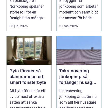
En plåtslagare i
En byggfirma
taklösningar
Norrköping spelar en
jönköping som arbetar
större roll för en
modernt och samtidigt
fastighet än många
tar ansvar för både
tänker på. Rätt
människa och miljö
08 juni 2026
31 maj 2026
utformad...
behö...
Byta fönster så
Takrenovering
planerar man ett
jönköping: så
smart fönsterbyte
förlänger husägare
livslängden på
Att byta fönster är ett
takrenovering
sina tak
av de mest effektiva
jönköping är ett ämne
sätten att sänka
som allt fler husägare