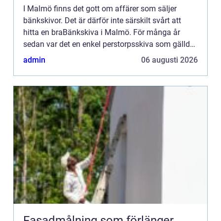
I Malmö finns det gott om affärer som säljer
bänkskivor. Det är därför inte särskilt svårt att
hitta en braBänkskiva i Malmö. För många år
sedan var det en enkel perstorpsskiva som gällde
när det var dags att lägga in en bänkskiva i köket.
admin
06 augusti 2026
Nu finns d...
Fasadmålning som förlänger