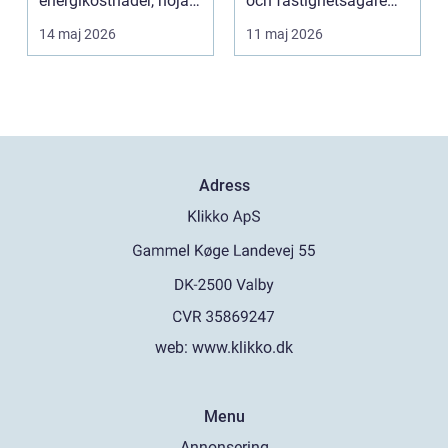
energikostnader, höja
och fastighetsägare
komforten och ge...
intresserar sig för n...
14 maj 2026
11 maj 2026
Adress
web:
www.klikko.dk
Menu
Annonsering