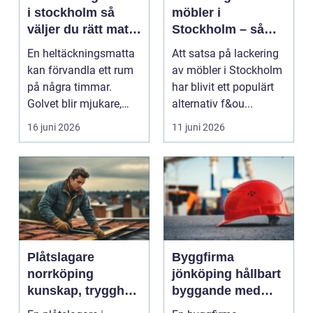
i stockholm så
möbler i
väljer du rätt matta
Stockholm – så
till hem och kontor
förnyar du hemmet
En heltäckningsmatta
Att satsa på lackering
med professionell
kan förvandla ett rum
av möbler i Stockholm
möbellackering
på några timmar.
har blivit ett populärt
Golvet blir mjukare,
alternativ f&ou...
ljudnivån sjunker o...
16 juni 2026
11 juni 2026
Plåtslagare
Byggfirma
norrköping
jönköping hållbart
kunskap, trygghet
byggande med
och hållbara
fokus på trä