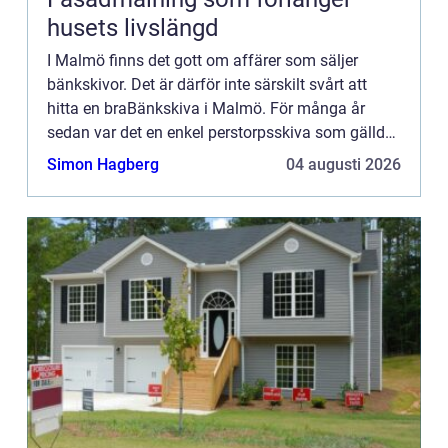
husets livslängd
I Malmö finns det gott om affärer som säljer
bänkskivor. Det är därför inte särskilt svårt att
hitta en braBänkskiva i Malmö. För många år
sedan var det en enkel perstorpsskiva som gällde
när det var dags att lägga in en bänkskiva i köket.
Simon Hagberg
04 augusti 2026
Nu finns d...