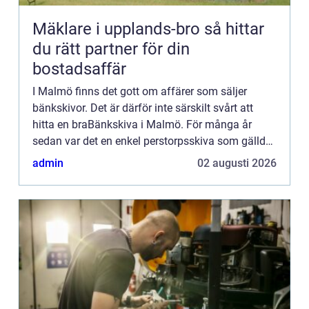
Mäklare i upplands-bro så hittar
du rätt partner för din
bostadsaffär
I Malmö finns det gott om affärer som säljer
bänkskivor. Det är därför inte särskilt svårt att
hitta en braBänkskiva i Malmö. För många år
sedan var det en enkel perstorpsskiva som gällde
när det var dags att lägga in en bänkskiva i köket.
admin
02 augusti 2026
Nu finns d...