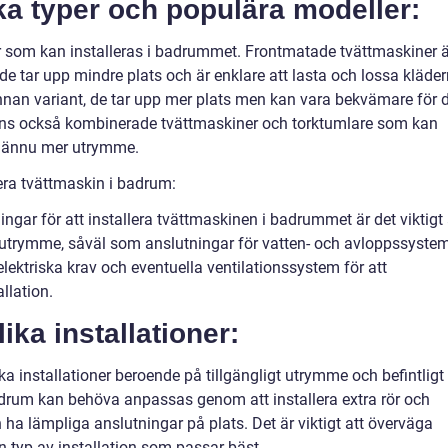
ka typer och populära modeller:
er som kan installeras i badrummet. Frontmatade tvättmaskiner ä
de tar upp mindre plats och är enklare att lasta och lossa kläde
nnan variant, de tar upp mer plats men kan vara bekvämare för 
finns också kombinerade tvättmaskiner och torktumlare som kan
ra ännu mer utrymme.
lera tvättmaskin i badrum:
ngar för att installera tvättmaskinen i badrummet är det viktigt 
t utrymme, såväl som anslutningar för vatten- och avloppssystem
 elektriska krav och eventuella ventilationssystem för att
llation.
ika installationer:
 installationer beroende på tillgängligt utrymme och befintligt
drum kan behöva anpassas genom att installera extra rör och
ha lämpliga anslutningar på plats. Det är viktigt att överväga
n typ av installation som passar bäst.