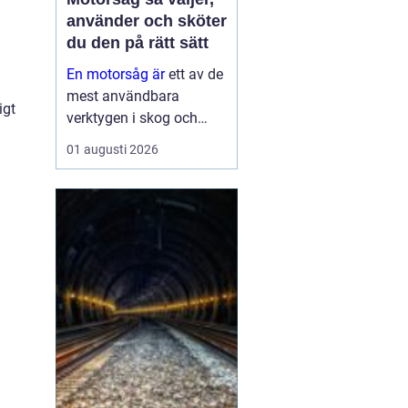
använder och sköter
du den på rätt sätt
En motorsåg är
ett av de
mest användbara
igt
verktygen i skog och
trädgård. Den sparar tid,
01 augusti 2026
gör tunga jobb möjliga
och kan vara en
avgörande del av både
yrkesliv och fritid.
Samtidigt kräver
verktyget respekt, kun...