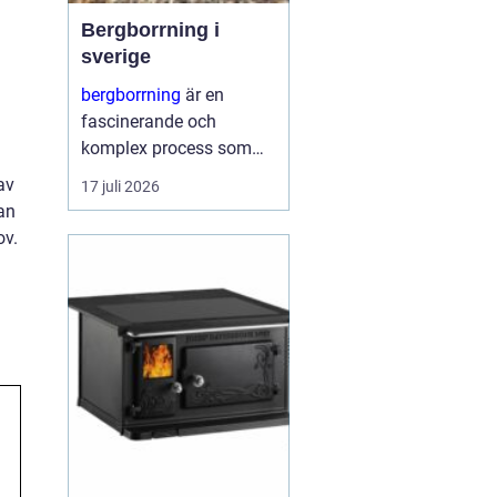
Bergborrning i
sverige
bergborrning
är en
fascinerande och
komplex process som
innefattar att borra
av
17 juli 2026
genom sten och
kan
mineraler för olika
ov.
ändamål. Det kan
handla om konstruktion
av stabila fundament
för...