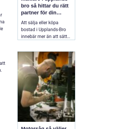
bro så hittar du rätt
partner för din
r
bostadsaffär
rna
Att sälja eller köpa
de
bostad i Upplands-Bro
innebär mer än att sätta
ett pris och lägga ut en
annons. Marknaden rör
sig snabbt, varje område
att
har sina egna
.
förutsättningar och små
detaljer kan göra stor
skillnad för slutpriset. En
02 augusti 2026
Motorsåg så väljer,