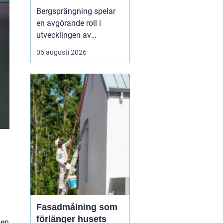
Bergsprängning spelar
en avgörande roll i
utvecklingen av
moderna städer och
06 augusti 2026
infrastruktur, särskilt i en
dynamisk region som
Stockholm. Genom en
kombination av teknisk
skicklighet och precision
skapas utrymme för nya
byggnad...
Fasadmålning som
förlänger husets
 en