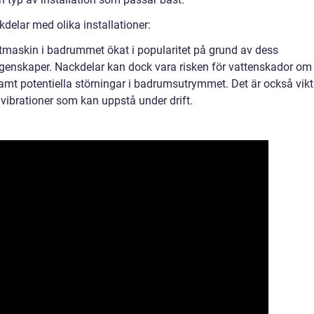
delar med olika installationer:
vättmaskin i badrummet ökat i popularitet på grund av dess
enskaper. Nackdelar kan dock vara risken för vattenskador om
 samt potentiella störningar i badrumsutrymmet. Det är också vikt
 vibrationer som kan uppstå under drift.