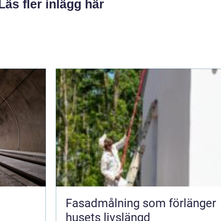
Läs fler inlägg här
i
Fasadmålning som förlänger
husets livslängd