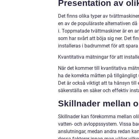
Presentation av oli
Det finns olika typer av tvättmaskin
en av de populäraste alternativen då 
i. Toppmatade tvättmaskiner är en a
som har svårt att böja sig ner. Det 
installeras i badrummet för att spa
Kvantitativa mätningar för att instal
När det kommer till kvantitativa mätni
ha de korrekta måtten på tillgänglig
Det är också viktigt att ta hänsyn till
säkerställa en säker och effektiv insta
Skillnader mellan ol
Skillnader kan förekomma mellan olika
vatten- och avloppssystem. Vissa ba
anslutningar, medan andra redan kan 
dessa faktorer innan man väljer vilke