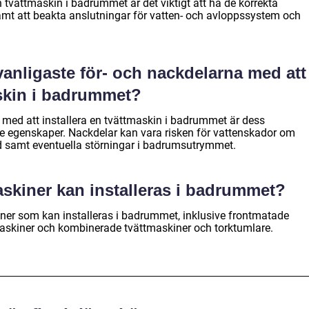
n tvättmaskin i badrummet är det viktigt att ha de korrekta
amt att beakta anslutningar för vatten- och avloppssystem och
vanligaste för- och nackdelarna med att
askin i badrummet?
 med att installera en tvättmaskin i badrummet är dess
 egenskaper. Nackdelar kan vara risken för vattenskador om
örd samt eventuella störningar i badrumsutrymmet.
maskiner kan installeras i badrummet?
kiner som kan installeras i badrummet, inklusive frontmatade
askiner och kombinerade tvättmaskiner och torktumlare.