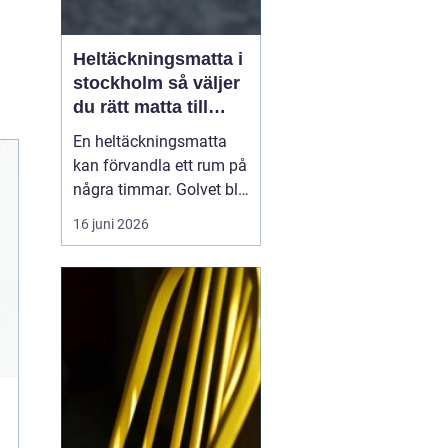
Heltäckningsmatta i
stockholm så väljer
du rätt matta till
hem och kontor
En heltäckningsmatta
kan förvandla ett rum på
några timmar. Golvet blir
mjukare, ljudnivån
16 juni 2026
sjunker och hela miljön
känns mer ombonad. I
Stockholm syns trenden
tydligt både i hem och
på kontor. Samtidigt har
många kvar en gammal
bild av heltäckningsma...