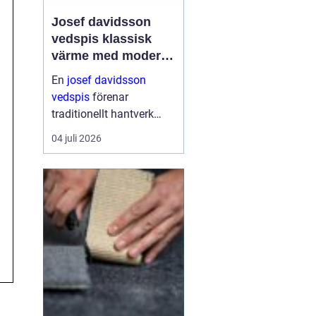
Josef davidsson
vedspis klassisk
värme med modern
funktion
En
josef davidsson
vedspis
förenar
traditionellt hantverk
med dagens krav på
04 juli 2026
effektiv, trygg och
miljömedveten
uppvärmning. Många
uppskattar känslan av
en levande eld i köket,...