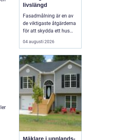
livslängd
Fasadmålning är en av
de viktigaste åtgärderna
för att skydda ett hus
mot väder, vind och
04 augusti 2026
slitage över tid. Genom
att planera arbetet
noggrant, välja rätt
färgsystem och utföra
målningsmo...
ler
Mäklare i upplands-