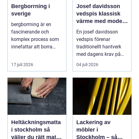
Bergborrning i
Josef davidsson
sverige
vedspis klassisk
värme med modern
bergborrning är en
funktion
fascinerande och
En josef davidsson
komplex process som
vedspis förenar
innefattar att borra
traditionellt hantverk
genom sten och
med dagens krav på
minerale...
effektiv, trygg och mil...
17 juli 2026
04 juli 2026
Heltäckningsmatta
Lackering av
i stockholm så
möbler i
väljer du rätt matta
Stockholm – så