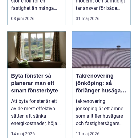
större roll för en
modernt och samtidigt
fastighet än många
tar ansvar för både
tänker på. Rätt
människa och miljö
08 juni 2026
31 maj 2026
utformad...
behö...
Byta fönster så
Takrenovering
planerar man ett
jönköping: så
smart fönsterbyte
förlänger husägare
livslängden på sina
Att byta fönster är ett
takrenovering
tak
av de mest effektiva
jönköping är ett ämne
sätten att sänka
som allt fler husägare
energikostnader, höja
och fastighetsägare
komforten och ge...
intresserar sig för n...
14 maj 2026
11 maj 2026