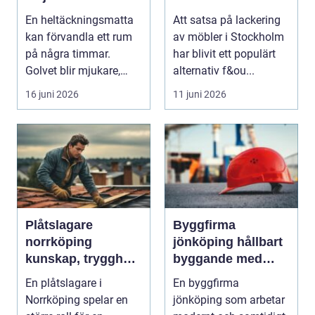
till hem och kontor
förnyar du hemmet
En heltäckningsmatta
Att satsa på lackering
med professionell
kan förvandla ett rum
av möbler i Stockholm
möbellackering
på några timmar.
har blivit ett populärt
Golvet blir mjukare,
alternativ f&ou...
ljudnivån sjunker o...
16 juni 2026
11 juni 2026
Plåtslagare
Byggfirma
norrköping
jönköping hållbart
kunskap, trygghet
byggande med
och hållbara
fokus på trä
En plåtslagare i
En byggfirma
taklösningar
Norrköping spelar en
jönköping som arbetar