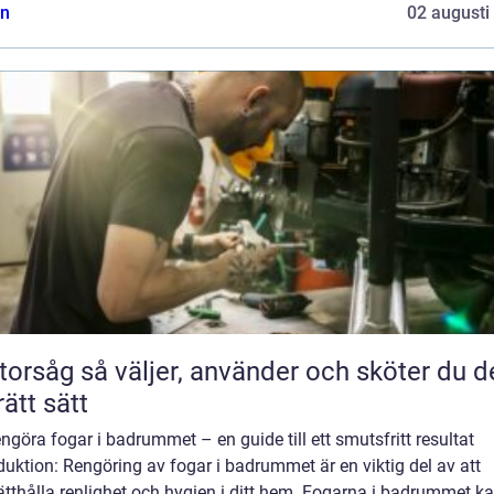
n
02 augusti
jer, använder och sköter du den
rätt sätt
engöra fogar i badrummet – en guide till ett smutsfritt resultat
duktion: Rengöring av fogar i badrummet är en viktig del av att
tthålla renlighet och hygien i ditt hem. Fogarna i badrummet ka