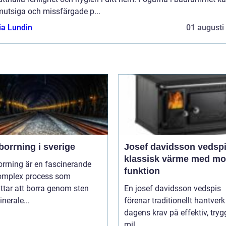
mutsiga och missfärgade p...
ia Lundin
01 augusti
orrning i sverige
Josef davidsson vedsp
klassisk värme med m
rrning är en fascinerande
funktion
omplex process som
ttar att borra genom sten
En josef davidsson vedspis
nerale...
förenar traditionellt hantver
dagens krav på effektiv, try
mil...