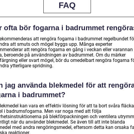
FAQ
r ofta bör fogarna i badrummet rengör
rekommenderas att rengöra fogarna i badrummet regelbundet för
indra att smuts och mögel byggs upp. Många experter
mmenderar att rengöra fogarna en gång i veckan eller varannan
a, beroende på användningen av badrummet. Om du märker
färgning eller svart mögel, bör du omedelbart rengöra fogarna fö
ndra ytterligare spridning.
n jag använda blekmedel för att rengör
garna i badrummet?
lekmedel kan vara en effektiv lösning för att ta bort svåra fläck
l i badrumsfogarna. Men var noga med att följa
rhetsinstruktionerna på blekförpackningen och ventilera utrymm
tligt när du använder blekmedel. Se även till att inte blanda
medel med andra rengöringsmedel, eftersom detta kan orsaka fa
ska reaktioner.