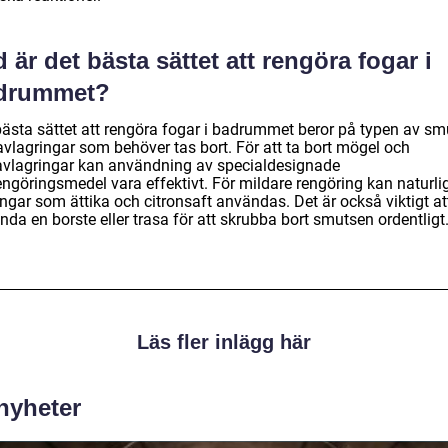
 är det bästa sättet att rengöra fogar i
drummet?
bästa sättet att rengöra fogar i badrummet beror på typen av sm
avlagringar som behöver tas bort. För att ta bort mögel och
avlagringar kan användning av specialdesignade
engöringsmedel vara effektivt. För mildare rengöring kan naturli
ngar som ättika och citronsaft användas. Det är också viktigt at
da en borste eller trasa för att skrubba bort smutsen ordentligt
Läs fler inlägg här
 nyheter