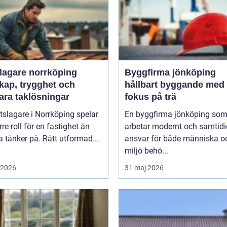
slagare norrköping
Byggfirma jönköping
kap, trygghet och
hållbart byggande med
ara taklösningar
fokus på trä
tslagare i Norrköping spelar
En byggfirma jönköping so
rre roll för en fastighet än
arbetar modernt och samtidig
tänker på. Rätt utformad...
ansvar för både människa o
miljö behö...
i 2026
31 maj 2026