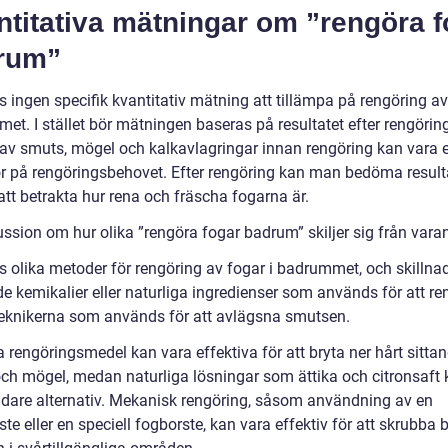
titativa mätningar om ”rengöra f
rum”
s ingen specifik kvantitativ mätning att tillämpa på rengöring av
et. I stället bör mätningen baseras på resultatet efter rengörin
av smuts, mögel och kalkavlagringar innan rengöring kan vara 
or på rengöringsbehovet. Efter rengöring kan man bedöma result
tt betrakta hur rena och fräscha fogarna är.
ussion om hur olika ”rengöra fogar badrum” skiljer sig från vara
ns olika metoder för rengöring av fogar i badrummet, och skillna
 de kemikalier eller naturliga ingredienser som används för att re
teknikerna som används för att avlägsna smutsen.
 rengöringsmedel kan vara effektiva för att bryta ner hårt sitta
ch mögel, medan naturliga lösningar som ättika och citronsaft
ldare alternativ. Mekanisk rengöring, såsom användning av en
te eller en speciell fogborste, kan vara effektiv för att skrubba b