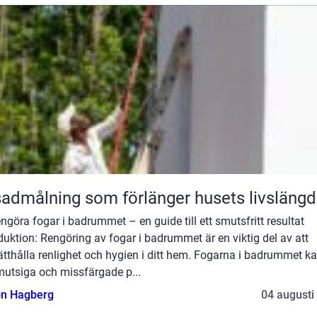
admålning som förlänger husets livslängd
engöra fogar i badrummet – en guide till ett smutsfritt resultat
duktion: Rengöring av fogar i badrummet är en viktig del av att
tthålla renlighet och hygien i ditt hem. Fogarna i badrummet ka
mutsiga och missfärgade p...
n Hagberg
04 augusti