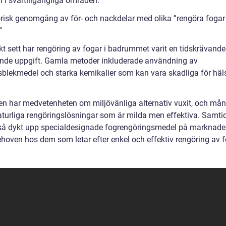
 i svårtillgängliga områden.
orisk genomgång av för- och nackdelar med olika ”rengöra fogar
”
skt sett har rengöring av fogar i badrummet varit en tidskrävand
de uppgift. Gamla metoder inkluderade användning av
sblekmedel och starka kemikalier som kan vara skadliga för hä
en har medvetenheten om miljövänliga alternativ vuxit, och må
naturliga rengöringslösningar som är milda men effektiva. Samtid
så dykt upp specialdesignade fogrengöringsmedel på marknaden
hoven hos dem som letar efter enkel och effektiv rengöring av f