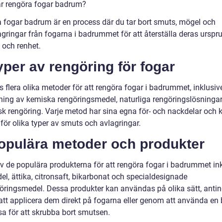
är rengöra fogar badrum?
 fogar badrum är en process där du tar bort smuts, mögel och
agringar från fogarna i badrummet för att återställa deras urspr
 och renhet.
yper av rengöring för fogar
s flera olika metoder för att rengöra fogar i badrummet, inklusiv
ing av kemiska rengöringsmedel, naturliga rengöringslösninga
k rengöring. Varje metod har sina egna för- och nackdelar och 
för olika typer av smuts och avlagringar.
Populära metoder och produkter
v de populära produkterna för att rengöra fogar i badrummet in
l, ättika, citronsaft, bikarbonat och specialdesignade
öringsmedel. Dessa produkter kan användas på olika sätt, anti
tt applicera dem direkt på fogarna eller genom att använda en 
asa för att skrubba bort smutsen.