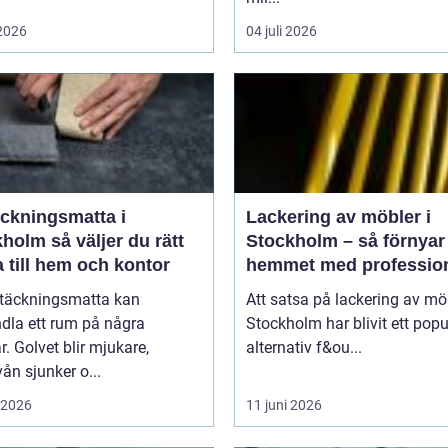
 2026
04 juli 2026
äckningsmatta i
Lackering av möbler i
 väljer du rätt
Stockholm – så förnyar
 till hem och kontor
hemmet med profession
möbellackering
ltäckningsmatta kan
Att satsa på lackering av möb
dla ett rum på några
Stockholm har blivit ett popu
. Golvet blir mjukare,
alternativ f&ou...
vån sjunker o...
i 2026
11 juni 2026