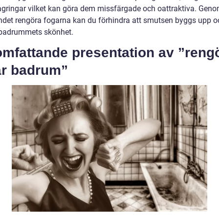
agringar vilket kan göra dem missfärgade och oattraktiva. Geno
ndet rengöra fogarna kan du förhindra att smutsen byggs upp o
badrummets skönhet.
omfattande presentation av ”reng
ar badrum”