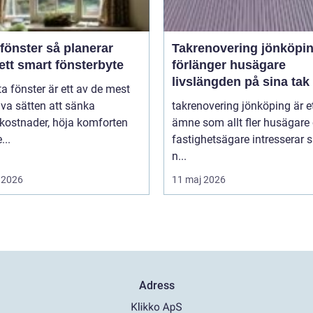
ter så planerar
Takrenovering jönköpin
ett smart fönsterbyte
förlänger husägare
livslängden på sina tak
ta fönster är ett av de mest
iva sätten att sänka
takrenovering jönköping är e
kostnader, höja komforten
ämne som allt fler husägare
...
fastighetsägare intresserar s
n...
 2026
11 maj 2026
Adress