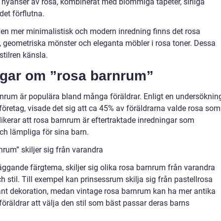
 nyanser av rosa, kombinerat med blommiga tapeter, sirliga
et förflutna.
 en mer minimalistisk och modern inredning finns det rosa
, geometriska mönster och eleganta möbler i rosa toner. Dessa
stilren känsla.
ngar om ”rosa barnrum”
rnrum är populära bland många föräldrar. Enligt en undersöknin
öretag, visade det sig att ca 45% av föräldrarna valde rosa som
ikerar att rosa barnrum är eftertraktade inredningar som
ch lämpliga för sina barn.
rum” skiljer sig från varandra
äggande färgtema, skiljer sig olika rosa barnrum från varandra
 stil. Till exempel kan prinsessrum skilja sig från pastellrosa
nt dekoration, medan vintage rosa barnrum kan ha mer antika
r föräldrar att välja den stil som bäst passar deras barns