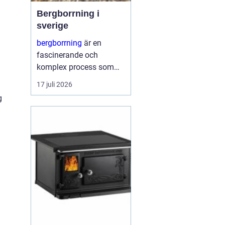
Bergborrning i
sverige
bergborrning
är en
fascinerande och
komplex process som
innefattar att borra
17 juli 2026
genom sten och
g
mineraler för olika
ändamål. Det kan
handla om konstruktion
av stabila fundament
för...