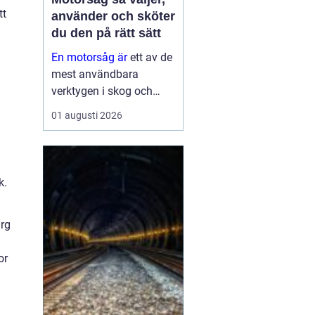
tt
använder och sköter
du den på rätt sätt
En motorsåg är
ett av de
mest användbara
verktygen i skog och
trädgård. Den sparar tid,
01 augusti 2026
gör tunga jobb möjliga
och kan vara en
avgörande del av både
yrkesliv och fritid.
k.
Samtidigt kräver
verktyget respekt, kun...
ärg
or