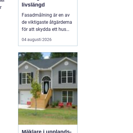
mer
livslängd
r
Fasadmålning är en av
de viktigaste åtgärderna
för att skydda ett hus
mot väder, vind och
04 augusti 2026
slitage över tid. Genom
att planera arbetet
noggrant, välja rätt
färgsystem och utföra
målningsmo...
Mäklare i upplands-