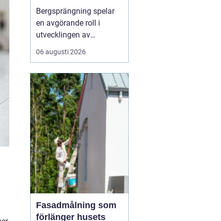
Bergsprängning spelar
en avgörande roll i
utvecklingen av
moderna städer och
06 augusti 2026
infrastruktur, särskilt i en
dynamisk region som
Stockholm. Genom en
kombination av teknisk
skicklighet och precision
skapas utrymme för nya
byggnad...
Fasadmålning som
förlänger husets