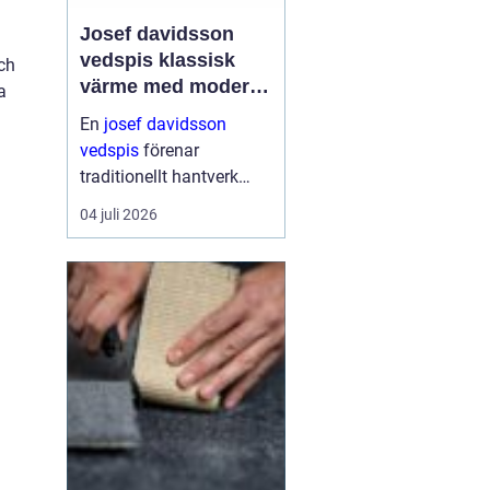
Josef davidsson
vedspis klassisk
och
värme med modern
a
funktion
En
josef davidsson
vedspis
förenar
traditionellt hantverk
med dagens krav på
04 juli 2026
effektiv, trygg och
miljömedveten
uppvärmning. Många
uppskattar känslan av
en levande eld i köket,...