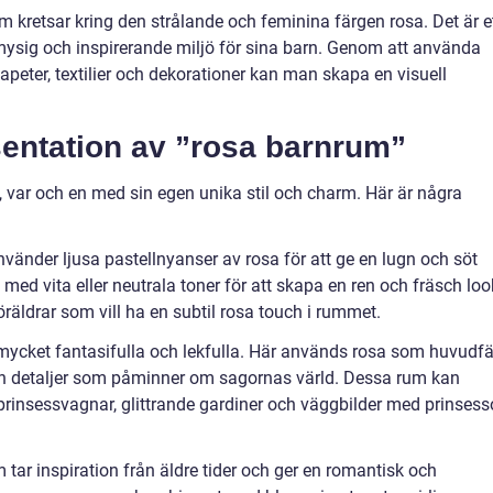
 kretsar kring den strålande och feminina färgen rosa. Det är e
 mysig och inspirerande miljö för sina barn. Genom att använda
apeter, textilier och dekorationer kan man skapa en visuell
entation av ”rosa barnrum”
, var och en med sin egen unika stil och charm. Här är några
vänder ljusa pastellnyanser av rosa för att ge en lugn och söt
ed vita eller neutrala toner för att skapa en ren och fräsch loo
öräldrar som vill ha en subtil rosa touch i rummet.
mycket fantasifulla och lekfulla. Här används rosa som huvudf
ch detaljer som påminner om sagornas värld. Dessa rum kan
r prinsessvagnar, glittrande gardiner och väggbilder med prinsess
 tar inspiration från äldre tider och ger en romantisk och