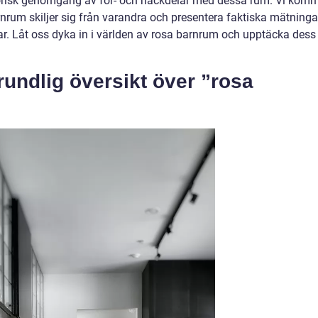
historisk genomgång av för- och nackdelar med dessa rum. Vi kom
rnrum skiljer sig från varandra och presentera faktiska mätninga
r. Låt oss dyka in i världen av rosa barnrum och upptäcka dess
undlig översikt över ”rosa