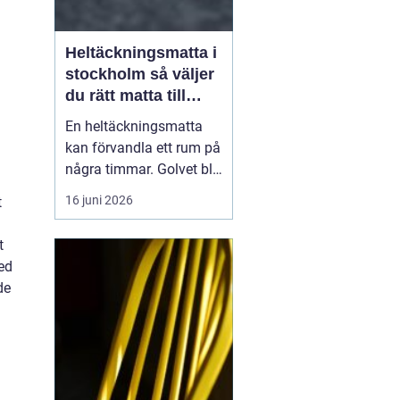
Heltäckningsmatta i
stockholm så väljer
du rätt matta till
hem och kontor
En heltäckningsmatta
kan förvandla ett rum på
några timmar. Golvet blir
mjukare, ljudnivån
16 juni 2026
t
sjunker och hela miljön
känns mer ombonad. I
t
Stockholm syns trenden
ed
tydligt både i hem och
de
på kontor. Samtidigt har
många kvar en gammal
bild av heltäckningsma...