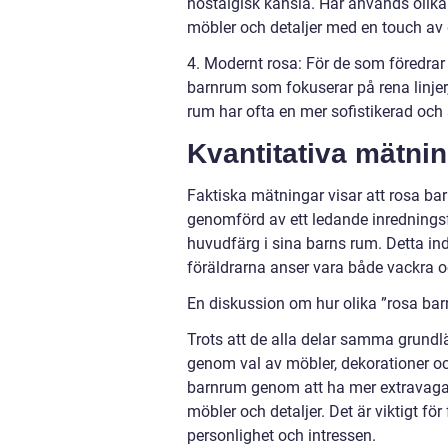
nostalgisk känsla. Här används olika
möbler och detaljer med en touch av d
4. Modernt rosa: För de som föredrar
barnrum som fokuserar på rena linjer
rum har ofta en mer sofistikerad och 
Kvantitativa mätni
Faktiska mätningar visar att rosa ba
genomförd av ett ledande inredningsf
huvudfärg i sina barns rum. Detta ind
föräldrarna anser vara både vackra o
En diskussion om hur olika ”rosa barn
Trots att de alla delar samma grundl
genom val av möbler, dekorationer och
barnrum genom att ha mer extravaga
möbler och detaljer. Det är viktigt fö
personlighet och intressen.