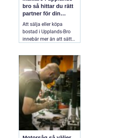
bro så hittar du rätt
partner för din
bostadsaffär
Att sälja eller köpa
bostad i Upplands-Bro
innebär mer än att sätta
ett pris och lägga ut en
annons. Marknaden rör
sig snabbt, varje område
har sina egna
förutsättningar och små
detaljer kan göra stor
skillnad för slutpriset. En
02 augusti 2026
Motorsåg så väljer,