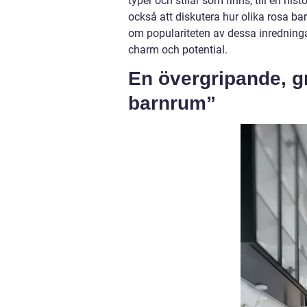
typer och stilar som finns, till en 
också att diskutera hur olika rosa ba
om populariteten av dessa inredninga
charm och potential.
En övergripande, gr
barnrum”