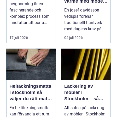
värme med modern
bergborrning är en
funktion
fascinerande och
En josef davidsson
komplex process som
vedspis förenar
innefattar att borra
traditionellt hantverk
genom sten och
med dagens krav på
minerale...
effektiv, trygg och mil...
17 juli 2026
04 juli 2026
Heltäckningsmatta
Lackering av
i stockholm så
möbler i
väljer du rätt matta
Stockholm – så
till hem och kontor
förnyar du hemmet
En heltäckningsmatta
Att satsa på lackering
med professionell
kan förvandla ett rum
av möbler i Stockholm