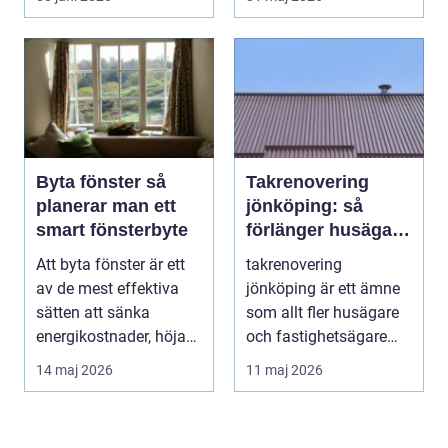
utformad...
behö...
Byta fönster så
Takrenovering
planerar man ett
jönköping: så
smart fönsterbyte
förlänger husägare
livslängden på sina
Att byta fönster är ett
takrenovering
tak
av de mest effektiva
jönköping är ett ämne
sätten att sänka
som allt fler husägare
energikostnader, höja
och fastighetsägare
komforten och ge...
intresserar sig för n...
14 maj 2026
11 maj 2026