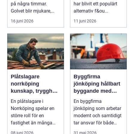
möbellackering
på några timmar.
har blivit ett populärt
Golvet blir mjukare,
alternativ f&ou...
ljudnivån sjunker o...
16 juni 2026
11 juni 2026
Plåtslagare
Byggfirma
norrköping
jönköping hållbart
kunskap, trygghet
byggande med
och hållbara
fokus på trä
En plåtslagare i
En byggfirma
taklösningar
Norrköping spelar en
jönköping som arbetar
större roll för en
modernt och samtidigt
fastighet än många
tar ansvar för både
tänker på. Rätt
människa och miljö
08 juni 2026
31 maj 2026