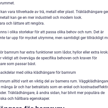
rnrummet.
an vara tillverkade av trä, metall eller plast. Träklädhängare ge
etall kan ge en mer industriell och modern look.
ra och lättare att rengöra.
nns i olika storlekar för att passa olika behov och rum. Det är
inte tar upp för mycket utrymme, men samtidigt ger tillräckligt 
r barnrum har extra funktioner som lådor, hyllor eller extra krok
r viktigt att överväga de specifika behoven och kraven för
gare som passar bäst.
nackdelar med olika klädhängare för barnrum
arnrum alltid varit en viktig del av barnens rum. Väggklädhängar
i många år och har betraktats som en enkel och kostnadseffekti
äder. Träklädhängare, å andra sidan, har blivit mer populära de
iska och hållbara egenskaper.