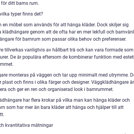
 för ditt barns rum.
ilka typer finns det?
 en möbel som används för att hänga kläder. Dock skiljer sig
 klädhängare genom att de ofta har en mer lekfull och barnvänl
dhängare för barnrum som passar olika behov och preferenser.
 tillverkas vanligtvis av hållbart trä och kan vara formade som
figurer. De är populära eftersom de kombinerar funktion med estet
rummet.
gare monteras på väggen och tar upp minimalt med utrymme. D
ler plast och finns i olika färger och designer. Väggklädhängare är
allera och ger en ren och organiserad look i barnrummet.
ädhängare har flera krokar på vilka man kan hänga kläder och
n som har mer än bara kläder att hänga och hjälper till att
tt.
h kvantitativa mätningar