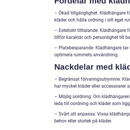
Fördelar med klädh
– Ökad tillgänglighet: Klädhängare f
kläder och hålla ordning i sitt eget ru
– Estetiskt tilltalande: Klädhängare 
tillför karaktär och personlighet till
– Platsbesparande: Klädhängare tar up
optimera rummets användning.
Nackdelar med klä
– Begränsat förvaringsutrymme: Kläd
har mycket kläder eller accessoarer 
– Möjlig oordning: Om klädhängaren int
leda till oordning och kläder som lig
– Svårt att anpassa: Vissa klädhänga
behov eller storlek på kläder.