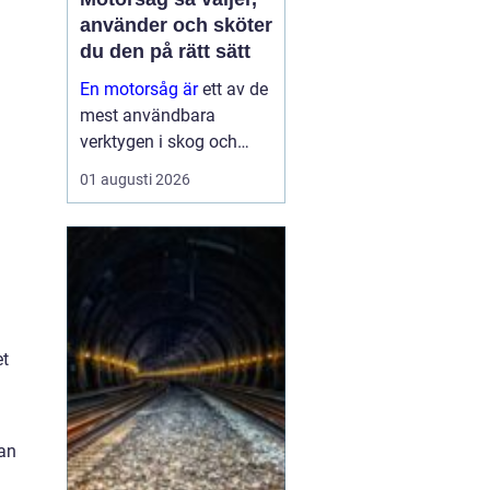
använder och sköter
du den på rätt sätt
En motorsåg är
ett av de
mest användbara
verktygen i skog och
trädgård. Den sparar tid,
01 augusti 2026
gör tunga jobb möjliga
och kan vara en
avgörande del av både
yrkesliv och fritid.
Samtidigt kräver
verktyget respekt, kun...
et
dan