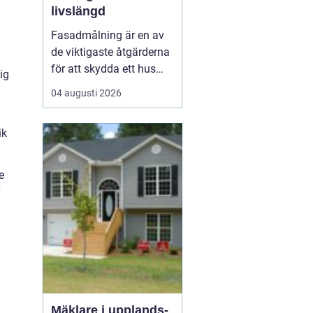
livslängd
Fasadmålning är en av
de viktigaste åtgärderna
för att skydda ett hus
ig
mot väder, vind och
04 augusti 2026
slitage över tid. Genom
att planera arbetet
ik
noggrant, välja rätt
färgsystem och utföra
målningsmo...
e
Mäklare i upplands-