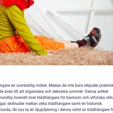
gare en oumbärlig möbel. Medan de inte bara erbjuder praktisk
de även till att organisera och dekorera rummet. Denna artikel
undlig översikt över klädhängare för barnrum och utforska olik
ngar, skillnader mellan olika klädhängare samt en historisk
unda, låt oss ta en djupdykning i denna värld av klädhängare f