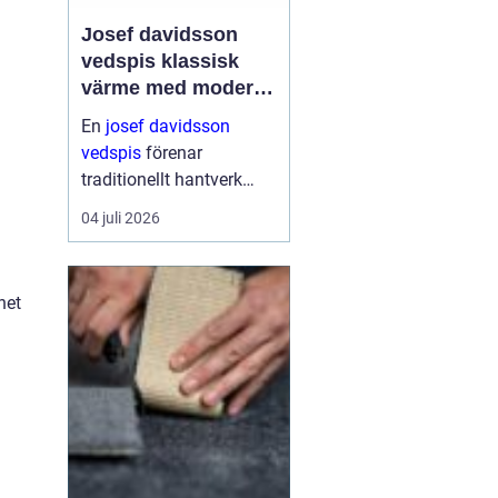
Josef davidsson
vedspis klassisk
värme med modern
funktion
En
josef davidsson
vedspis
förenar
traditionellt hantverk
med dagens krav på
04 juli 2026
effektiv, trygg och
miljömedveten
uppvärmning. Många
net
uppskattar känslan av
en levande eld i köket,...