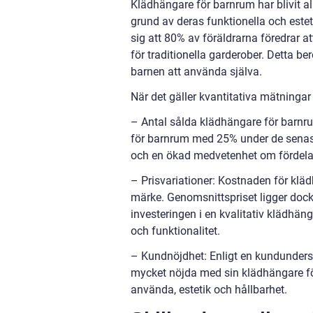
Klädhängare för barnrum har blivit al
grund av deras funktionella och este
sig att 80% av föräldrarna föredrar a
för traditionella garderober. Detta be
barnen att använda själva.
När det gäller kvantitativa mätningar k
– Antal sålda klädhängare för barnr
för barnrum med 25% under de senast
och en ökad medvetenhet om fördela
– Prisvariationer: Kostnaden för klä
märke. Genomsnittspriset ligger dock 
investeringen i en kvalitativ klädhän
och funktionalitet.
– Kundnöjdhet: Enligt en kundunder
mycket nöjda med sin klädhängare fö
använda, estetik och hållbarhet.