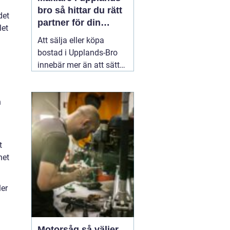
bro så hittar du rätt
det
partner för din
let
bostadsaffär
Att sälja eller köpa
bostad i Upplands-Bro
innebär mer än att sätta
ett pris och lägga ut en
annons. Marknaden rör
n
sig snabbt, varje område
har sina egna
förutsättningar och små
detaljer kan göra stor
t
skillnad för slutpriset. En
het
02 augusti 2026
ler
Motorsåg så väljer,