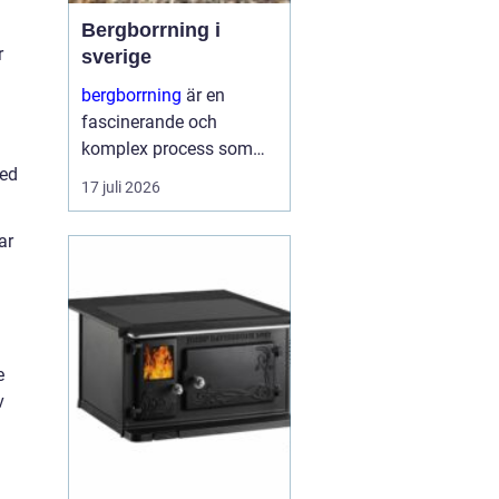
Bergborrning i
r
sverige
bergborrning
är en
fascinerande och
komplex process som
med
innefattar att borra
17 juli 2026
genom sten och
mineraler för olika
ar
ändamål. Det kan
handla om konstruktion
av stabila fundament
för...
e
v