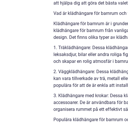
att hjälpa dig att göra det bästa valet
Vad är klädhängare för barnrum och v
Klädhängare för barnrum är i grunden
klädhängare för barnrum från vanliga
design. Det finns olika typer av klä
1. Träklädhängare: Dessa klädhängare
leksaksdjur, bilar eller andra roliga 
och skapar en rolig atmosfär i barn
2. Väggklädhängare: Dessa klädhän
kan vara tillverkade av trä, metall el
populära för att de är enkla att inst
3. Klädhängare med krokar: Dessa kl
accessoarer. De är användbara för bar
organisera rummet på ett effektivt sä
Populära klädhängare för barnrum oc