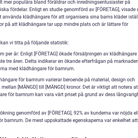
lt mer populära bland föräldrar och inredningsentusiaster på
tiska fördelar. Enligt en studie genomförd av [FÖRETAG], visade 
tt använda klädhängare för att organisera sina barns kläder istäl
ror på att klädhängare tar upp mindre plats och är lättare för
an vi titta på följande statistik:
um per år: Enligt [FÖRETAG] ökade försäljningen av klädhängare
e tre åren. Detta indikerar en ökande efterfrågan på marknade
rna med klädhängare för barnrum.
dhängare för barnrum varierar beroende på material, design och
mellan [MÄNGD] till [MÄNGD] kronor. Det är viktigt att notera at
gare för barnrum kan vara värt priset på grund av dess långvarig
sökning genomförd av [FÖRETAG], 92% av kunderna var nöjda el
r barnrum. De mest uppskattade egenskaperna var enkelhet att