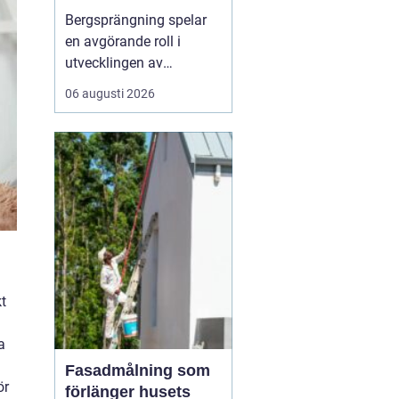
Bergsprängning spelar
en avgörande roll i
utvecklingen av
moderna städer och
06 augusti 2026
infrastruktur, särskilt i en
dynamisk region som
Stockholm. Genom en
kombination av teknisk
skicklighet och precision
skapas utrymme för nya
byggnad...
t
a
Fasadmålning som
ör
förlänger husets