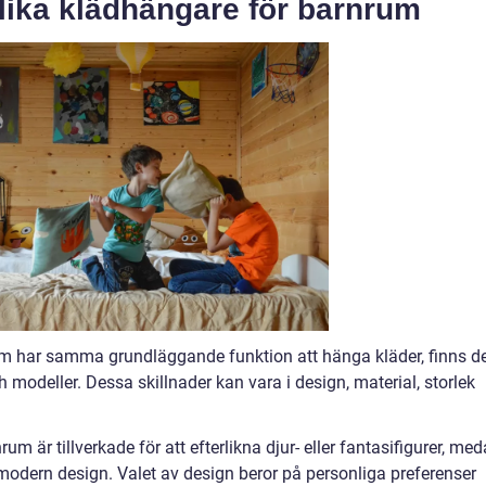
olika klädhängare för barnrum
m har samma grundläggande funktion att hänga kläder, finns d
h modeller. Dessa skillnader kan vara i design, material, storlek
m är tillverkade för att efterlikna djur- eller fantasifigurer, me
 modern design. Valet av design beror på personliga preferenser