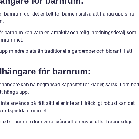
ängare för barnrum:
ör barnrum gör det enkelt för barnen själva att hänga upp sina
m.
för barnrum kan vara en attraktiv och rolig inredningsdetalj som
 barnrummet.
p mindre plats än traditionella garderober och bidrar till att
dhängare för barnrum:
hängare kan ha begränsad kapacitet för kläder, särskilt om bar
att hänga upp.
e används på rätt sätt eller inte är tillräckligt robust kan det
ger utspridda i rummet.
re för barnrum kan vara svåra att anpassa efter föränderliga