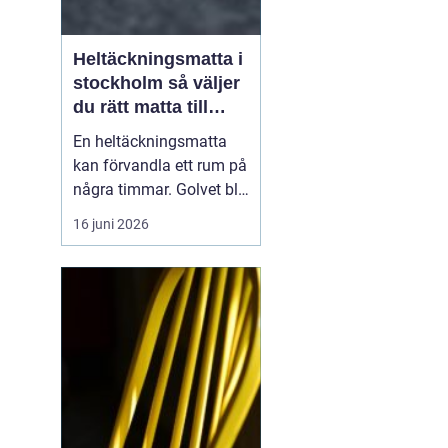
Heltäckningsmatta i
stockholm så väljer
du rätt matta till
hem och kontor
En heltäckningsmatta
kan förvandla ett rum på
några timmar. Golvet blir
mjukare, ljudnivån
16 juni 2026
sjunker och hela miljön
känns mer ombonad. I
Stockholm syns trenden
tydligt både i hem och
på kontor. Samtidigt har
många kvar en gammal
bild av heltäckningsma...