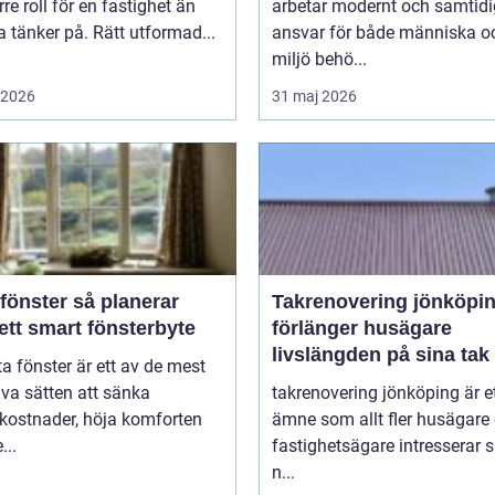
rre roll för en fastighet än
arbetar modernt och samtidig
tänker på. Rätt utformad...
ansvar för både människa o
miljö behö...
i 2026
31 maj 2026
ter så planerar
Takrenovering jönköpin
ett smart fönsterbyte
förlänger husägare
livslängden på sina tak
ta fönster är ett av de mest
iva sätten att sänka
takrenovering jönköping är e
kostnader, höja komforten
ämne som allt fler husägare
...
fastighetsägare intresserar s
n...