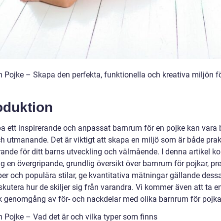
 Pojke – Skapa den perfekta, funktionella och kreativa miljön fö
oduktion
pa ett inspirerande och anpassat barnrum för en pojke kan vara
ch utmanande. Det är viktigt att skapa en miljö som är både prak
rande för ditt barns utveckling och välmående. I denna artikel k
ig en övergripande, grundlig översikt över barnrum för pojkar, pr
per och populära stilar, ge kvantitativa mätningar gällande dess
kutera hur de skiljer sig från varandra. Vi kommer även att ta e
sk genomgång av för- och nackdelar med olika barnrum för pojka
 Pojke – Vad det är och vilka typer som finns