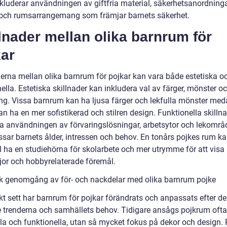
nkluderar användningen av giftfria material, säkerhetsanordning
och rumsarrangemang som främjar barnets säkerhet.
lnader mellan olika barnrum för
kar
derna mellan olika barnrum för pojkar kan vara både estetiska o
ella. Estetiska skillnader kan inkludera val av färger, mönster o
ng. Vissa barnrum kan ha ljusa färger och lekfulla mönster me
n ha en mer sofistikerad och stilren design. Funktionella skilln
ta användningen av förvaringslösningar, arbetsytor och lekomr
sar barnets ålder, intressen och behov. En tonårs pojkes rum kan
 ha en studiehörna för skolarbete och mer utrymme för att visa
öjor och hobbyrelaterade föremål.
sk genomgång av för- och nackdelar med olika barnrum pojke
kt sett har barnrum för pojkar förändrats och anpassats efter de
 trenderna och samhällets behov. Tidigare ansågs pojkrum ofta
la och funktionella, utan så mycket fokus på dekor och design.