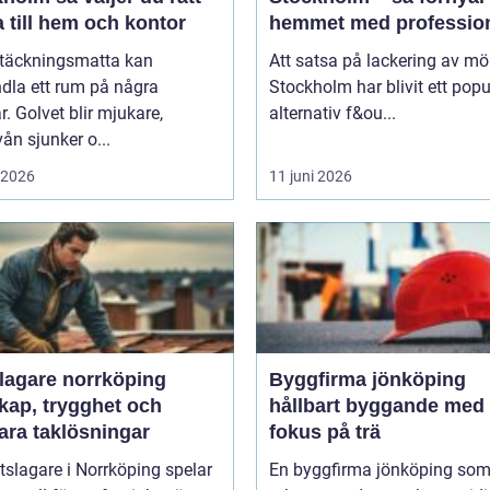
 till hem och kontor
hemmet med profession
möbellackering
ltäckningsmatta kan
Att satsa på lackering av möb
dla ett rum på några
Stockholm har blivit ett popu
. Golvet blir mjukare,
alternativ f&ou...
vån sjunker o...
i 2026
11 juni 2026
slagare norrköping
Byggfirma jönköping
kap, trygghet och
hållbart byggande med
ara taklösningar
fokus på trä
tslagare i Norrköping spelar
En byggfirma jönköping so