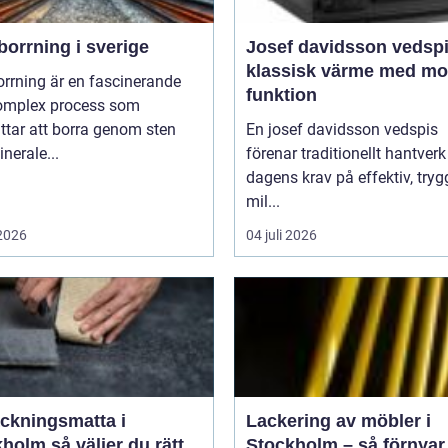
orrning i sverige
Josef davidsson vedsp
klassisk värme med m
rrning är en fascinerande
funktion
omplex process som
ttar att borra genom sten
En josef davidsson vedspis
nerale...
förenar traditionellt hantver
dagens krav på effektiv, try
mil...
 2026
04 juli 2026
äckningsmatta i
Lackering av möbler i
 väljer du rätt
Stockholm – så förnyar