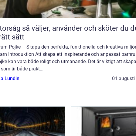
jer, använder och sköter du den
rätt sätt
um Pojke – Skapa den perfekta, funktionella och kreativa miljö
barn Introduktion Att skapa ett inspirerande och anpassat barnr
jke kan vara både roligt och utmanande. Det är viktigt att skap
 som är både prakt...
ia Lundin
01 augusti