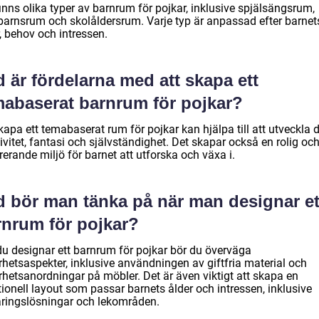
inns olika typer av barnrum för pojkar, inklusive spjälsängsrum,
arnsrum och skolåldersrum. Varje typ är anpassad efter barnet
, behov och intressen.
 är fördelarna med att skapa ett
mabaserat barnrum för pojkar?
kapa ett temabaserat rum för pojkar kan hjälpa till att utveckla 
ivitet, fantasi och självständighet. Det skapar också en rolig oc
rerande miljö för barnet att utforska och växa i.
d bör man tänka på när man designar et
rnrum för pojkar?
du designar ett barnrum för pojkar bör du överväga
rhetsaspekter, inklusive användningen av giftfria material och
rhetsanordningar på möbler. Det är även viktigt att skapa en
ionell layout som passar barnets ålder och intressen, inklusive
aringslösningar och lekområden.