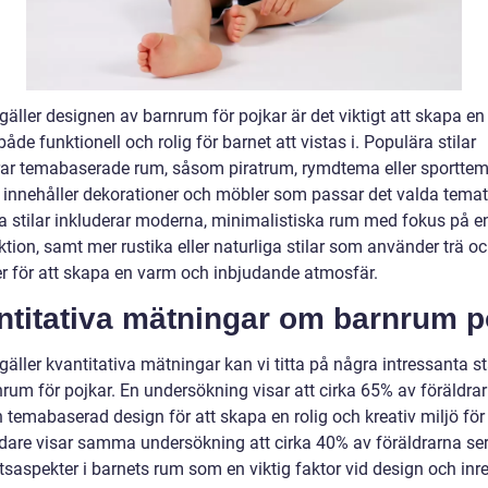
gäller designen av barnrum för pojkar är det viktigt att skapa en
åde funktionell och rolig för barnet att vistas i. Populära stilar
rar temabaserade rum, såsom piratrum, rymdtema eller sporttem
innehåller dekorationer och möbler som passar det valda temat
a stilar inkluderar moderna, minimalistiska rum med fokus på e
tion, samt mer rustika eller naturliga stilar som använder trä o
er för att skapa en varm och inbjudande atmosfär.
ntitativa mätningar om barnrum p
gäller kvantitativa mätningar kan vi titta på några intressanta st
rum för pojkar. En undersökning visar att cirka 65% av föräldra
n temabaserad design för att skapa en rolig och kreativ miljö för
idare visar samma undersökning att cirka 40% av föräldrarna ser
tsaspekter i barnets rum som en viktig faktor vid design och inr