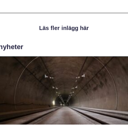
Läs fler inlägg här
 nyheter