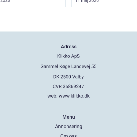
 2026
11 maj 2026
Adress
web:
www.klikko.dk
Menu
Annonsering
Om oss