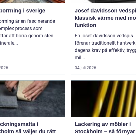
orrning i sverige
Josef davidsson vedsp
klassisk värme med m
rrning är en fascinerande
funktion
omplex process som
ttar att borra genom sten
En josef davidsson vedspis
nerale...
förenar traditionellt hantver
dagens krav på effektiv, try
mil...
 2026
04 juli 2026
äckningsmatta i
Lackering av möbler i
 väljer du rätt
Stockholm – så förnyar