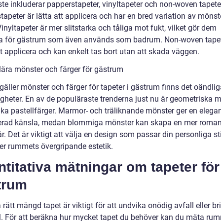
ste inkluderar papperstapeter, vinyltapeter och non-woven tapete
apeter är lätta att applicera och har en bred variation av mönst
Vinyltapeter är mer slitstarka och tåliga mot fukt, vilket gör dem
a för gästrum som även används som badrum. Non-woven tapet
t applicera och kan enkelt tas bort utan att skada väggen.
lära mönster och färger för gästrum
gäller mönster och färger för tapeter i gästrum finns det oändli
igheter. En av de populäraste trenderna just nu är geometriska 
ka pastellfärger. Marmor- och träliknande mönster ger en elega
kerad känsla, medan blommiga mönster kan skapa en mer roman
. Det är viktigt att välja en design som passar din personliga st
ker rummets övergripande estetik.
titativa mätningar om tapeter för
trum
a rätt mängd tapet är viktigt för att undvika onödig avfall eller br
l. För att beräkna hur mycket tapet du behöver kan du mäta ru