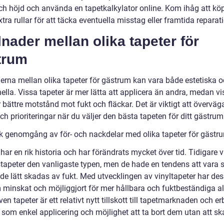
ch höjd och använda en tapetkalkylator online. Kom ihåg att kö
tra rullar för att täcka eventuella misstag eller framtida reparati
lnader mellan olika tapeter för
trum
derna mellan olika tapeter för gästrum kan vara både estetiska 
ella. Vissa tapeter är mer lätta att applicera än andra, medan v
 bättre motstånd mot fukt och fläckar. Det är viktigt att överväg
h prioriteringar när du väljer den bästa tapeten för ditt gästrum
sk genomgång av för- och nackdelar med olika tapeter för gästr
har en rik historia och har förändrats mycket över tid. Tidigare v
tapeter den vanligaste typen, men de hade en tendens att vara 
de lätt skadas av fukt. Med utvecklingen av vinyltapeter har de
 minskat och möjliggjort för mer hållbara och fuktbeständiga alt
n tapeter är ett relativt nytt tillskott till tapetmarknaden och er
r som enkel applicering och möjlighet att ta bort dem utan att s