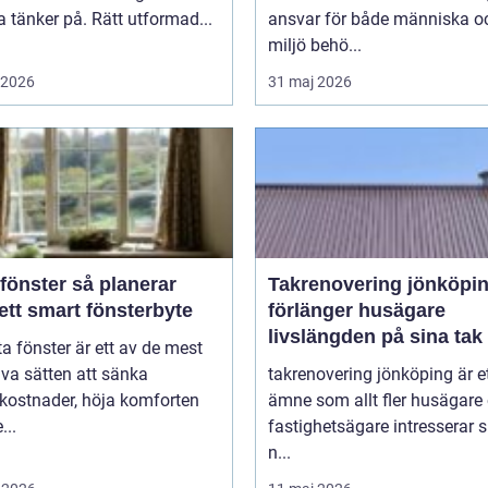
tänker på. Rätt utformad...
ansvar för både människa o
miljö behö...
i 2026
31 maj 2026
ter så planerar
Takrenovering jönköpin
ett smart fönsterbyte
förlänger husägare
livslängden på sina tak
ta fönster är ett av de mest
iva sätten att sänka
takrenovering jönköping är e
kostnader, höja komforten
ämne som allt fler husägare
...
fastighetsägare intresserar s
n...