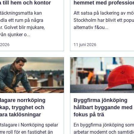
 till hem och kontor
hemmet med profession
möbellackering
ltäckningsmatta kan
Att satsa på lackering av möb
dla ett rum på några
Stockholm har blivit ett popu
. Golvet blir mjukare,
alternativ f&ou...
vån sjunker o...
i 2026
11 juni 2026
slagare norrköping
Byggfirma jönköping
kap, trygghet och
hållbart byggande med
ara taklösningar
fokus på trä
tslagare i Norrköping spelar
En byggfirma jönköping so
rre roll för en fastighet än
arbetar modernt och samtidig