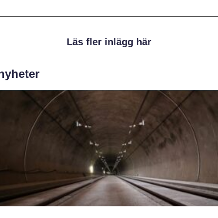
Läs fler inlägg här
 nyheter