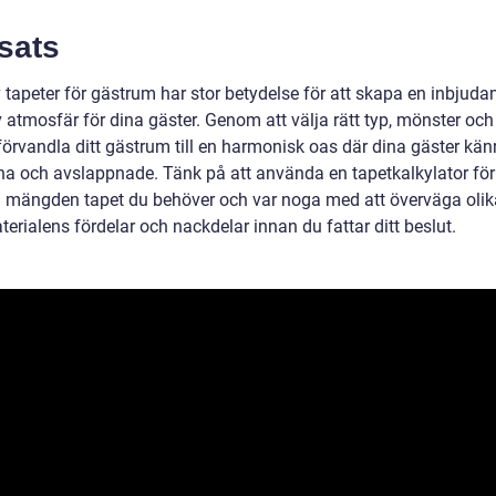
sats
v tapeter för gästrum har stor betydelse för att skapa en inbjud
v atmosfär för dina gäster. Genom att välja rätt typ, mönster och
förvandla ditt gästrum till en harmonisk oas där dina gäster kän
a och avslappnade. Tänk på att använda en tapetkalkylator för
 mängden tapet du behöver och var noga med att överväga olik
erialens fördelar och nackdelar innan du fattar ditt beslut.