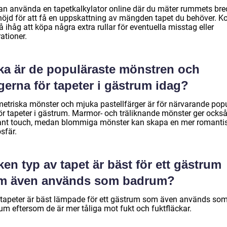
an använda en tapetkalkylator online där du mäter rummets br
höjd för att få en uppskattning av mängden tapet du behöver. 
 ihåg att köpa några extra rullar för eventuella misstag eller
ationer.
lka är de populäraste mönstren och
gerna för tapeter i gästrum idag?
etriska mönster och mjuka pastellfärger är för närvarande pop
för tapeter i gästrum. Marmor- och träliknande mönster ger ocks
ant touch, medan blommiga mönster kan skapa en mer romanti
sfär.
ken typ av tapet är bäst för ett gästrum
m även används som badrum?
ltapeter är bäst lämpade för ett gästrum som även används so
um eftersom de är mer tåliga mot fukt och fuktfläckar.