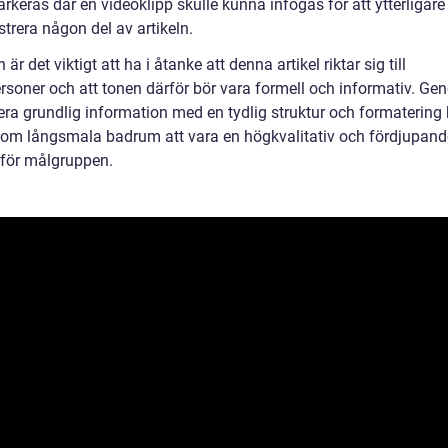
rkeras där en videoklipp skulle kunna infogas för att ytterligare
lustrera någon del av artikeln.
n är det viktigt att ha i åtanke att denna artikel riktar sig till
ersoner och att tonen därför bör vara formell och informativ. Ge
ra grundlig information med en tydlig struktur och formaterin
n om långsmala badrum att vara en högkvalitativ och fördjupand
 för målgruppen.