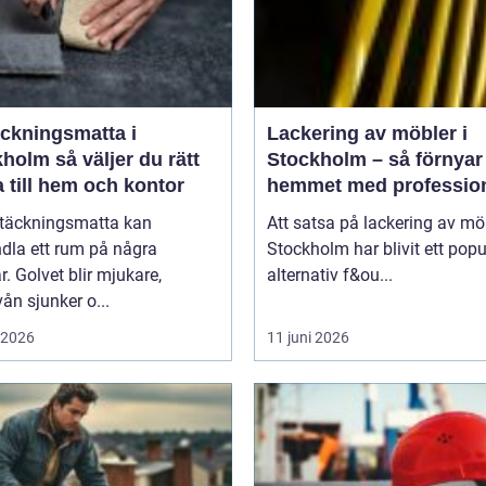
äckningsmatta i
Lackering av möbler i
 väljer du rätt
Stockholm – så förnyar
 till hem och kontor
hemmet med profession
möbellackering
ltäckningsmatta kan
Att satsa på lackering av möb
dla ett rum på några
Stockholm har blivit ett popu
. Golvet blir mjukare,
alternativ f&ou...
vån sjunker o...
i 2026
11 juni 2026