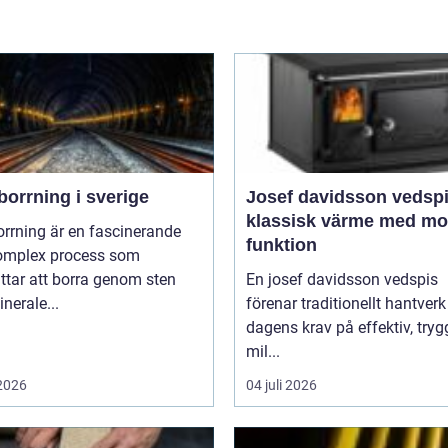
orrning i sverige
Josef davidsson vedsp
klassisk värme med m
rrning är en fascinerande
funktion
omplex process som
ttar att borra genom sten
En josef davidsson vedspis
nerale...
förenar traditionellt hantver
dagens krav på effektiv, try
mil...
 2026
04 juli 2026