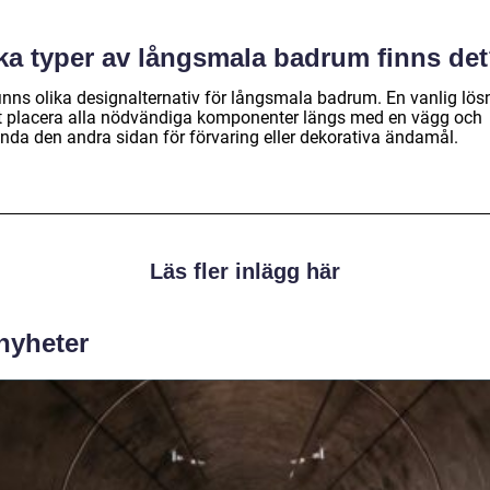
lka typer av långsmala badrum finns de
finns olika designalternativ för långsmala badrum. En vanlig lös
tt placera alla nödvändiga komponenter längs med en vägg och
nda den andra sidan för förvaring eller dekorativa ändamål.
Läs fler inlägg här
 nyheter