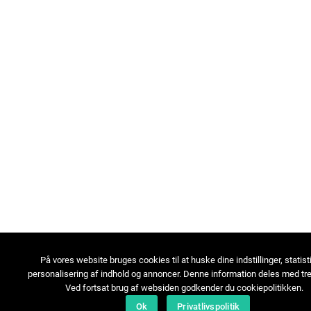
På vores website bruges cookies til at huske dine indstillinger, statist
personalisering af indhold og annoncer. Denne information deles med tre
Ved fortsat brug af websiden godkender du cookiepolitikken.
Ok
Privatlivspolitik