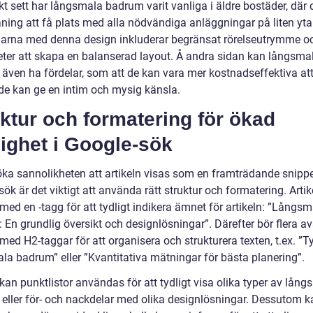
kt sett har långsmala badrum varit vanliga i äldre bostäder, där 
ning att få plats med alla nödvändiga anläggningar på liten yta
arna med denna design inkluderar begränsat rörelseutrymme o
eter att skapa en balanserad layout. Å andra sidan kan långsma
även ha fördelar, som att de kan vara mer kostnadseffektiva att
 de kan ge en intim och mysig känsla.
ktur och formatering för ökad
ighet i Google-sök
öka sannolikheten att artikeln visas som en framträdande snippet
ök är det viktigt att använda rätt struktur och formatering. Artik
med en -tagg för att tydligt indikera ämnet för artikeln: ”Långsm
En grundlig översikt och designlösningar”. Därefter bör flera av
med H2-taggar för att organisera och strukturera texten, t.ex. ”T
la badrum” eller ”Kvantitativa mätningar för bästa planering”.
 kan punktlistor användas för att tydligt visa olika typer av lån
eller för- och nackdelar med olika designlösningar. Dessutom k