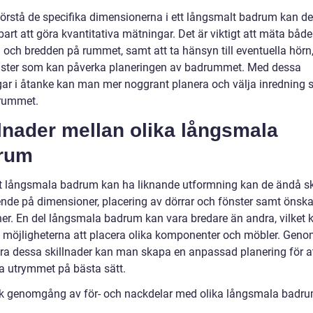
 förstå de specifika dimensionerna i ett långsmalt badrum kan de
rt att göra kvantitativa mätningar. Det är viktigt att mäta både
 och bredden på rummet, samt att ta hänsyn till eventuella hörn,
önster som kan påverka planeringen av badrummet. Med dessa
ar i åtanke kan man mer noggrant planera och välja inredning
rummet.
lnader mellan olika långsmala
rum
tt långsmala badrum kan ha liknande utformning kan de ändå ski
ende på dimensioner, placering av dörrar och fönster samt önsk
ner. En del långsmala badrum kan vara bredare än andra, vilket 
 möjligheterna att placera olika komponenter och möbler. Geno
iera dessa skillnader kan man skapa en anpassad planering för a
a utrymmet på bästa sätt.
sk genomgång av för- och nackdelar med olika långsmala badr