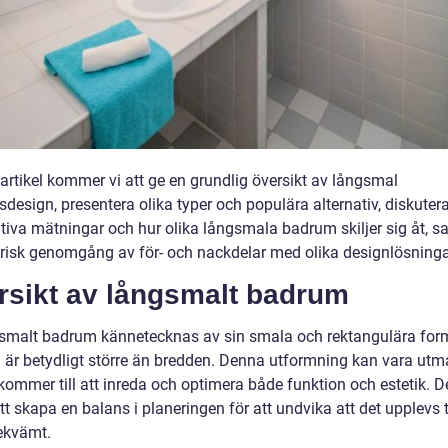
artikel kommer vi att ge en grundlig översikt av långsmal
design, presentera olika typer och populära alternativ, diskuter
ativa mätningar och hur olika långsmala badrum skiljer sig åt, s
orisk genomgång av för- och nackdelar med olika designlösninga
rsikt av långsmalt badrum
gsmalt badrum kännetecknas av sin smala och rektangulära form
 är betydligt större än bredden. Denna utformning kan vara ut
kommer till att inreda och optimera både funktion och estetik. D
att skapa en balans i planeringen för att undvika att det upplevs 
bekvämt.