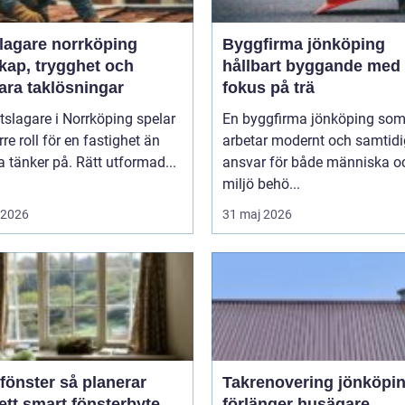
slagare norrköping
Byggfirma jönköping
kap, trygghet och
hållbart byggande med
ara taklösningar
fokus på trä
tslagare i Norrköping spelar
En byggfirma jönköping so
rre roll för en fastighet än
arbetar modernt och samtidig
tänker på. Rätt utformad...
ansvar för både människa o
miljö behö...
i 2026
31 maj 2026
ter så planerar
Takrenovering jönköpin
ett smart fönsterbyte
förlänger husägare