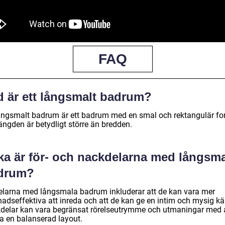
FAQ
d är ett långsmalt badrum?
långsmalt badrum är ett badrum med en smal och rektangulär f
ängden är betydligt större än bredden.
lka är för- och nackdelarna med långsm
drum?
elarna med långsmala badrum inkluderar att de kan vara mer
nadseffektiva att inreda och att de kan ge en intim och mysig kä
delar kan vara begränsat rörelseutrymme och utmaningar med 
a en balanserad layout.