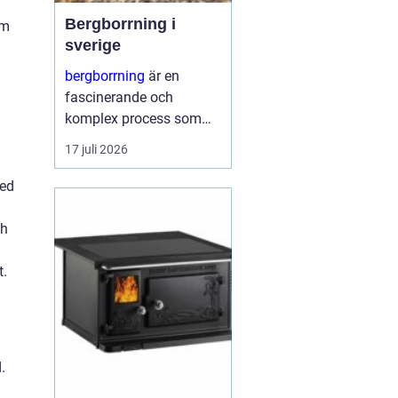
Bergborrning i
om
sverige
bergborrning
är en
fascinerande och
komplex process som
innefattar att borra
17 juli 2026
genom sten och
mineraler för olika
med
ändamål. Det kan
handla om konstruktion
ch
av stabila fundament
för...
t.
.