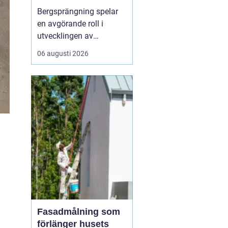
Bergsprängning spelar
en avgörande roll i
utvecklingen av
moderna städer och
06 augusti 2026
infrastruktur, särskilt i en
dynamisk region som
Stockholm. Genom en
kombination av teknisk
skicklighet och precision
skapas utrymme för nya
byggnad...
Fasadmålning som
förlänger husets