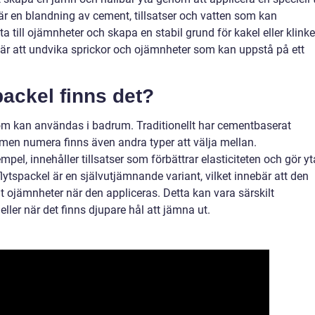
 är en blandning av cement, tillsatser och vatten som kan
tta till ojämnheter och skapa en stabil grund för kakel eller klinke
 är att undvika sprickor och ojämnheter som kan uppstå på ett
packel finns det?
 som kan användas i badrum. Traditionellt har cementbaserat
t, men numera finns även andra typer att välja mellan.
empel, innehåller tillsatser som förbättrar elasticiteten och gör y
flytspackel är en självutjämnande variant, vilket innebär att den
ut ojämnheter när den appliceras. Detta kan vara särskilt
eller när det finns djupare hål att jämna ut.