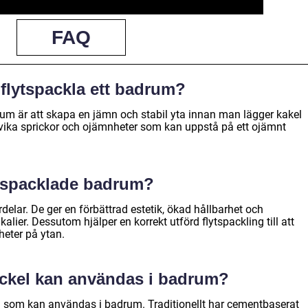
FAQ
 flytspackla ett badrum?
drum är att skapa en jämn och stabil yta innan man lägger kakel
 undvika sprickor och ojämnheter som kan uppstå på ett ojämnt
lytspacklade badrum?
delar. De ger en förbättrad estetik, ökad hållbarhet och
lier. Dessutom hjälper en korrekt utförd flytspackling till att
eter på ytan.
packel kan användas i badrum?
kel som kan användas i badrum. Traditionellt har cementbaserat