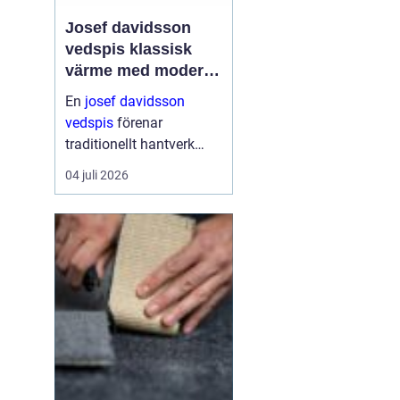
Josef davidsson
vedspis klassisk
värme med modern
funktion
En
josef davidsson
vedspis
förenar
traditionellt hantverk
med dagens krav på
04 juli 2026
effektiv, trygg och
miljömedveten
uppvärmning. Många
uppskattar känslan av
en levande eld i köket,...