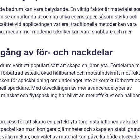
ade badrum kan vara betydande. En viktig faktor är materialet s
kan se annorlunda ut och ha olika egenskaper, såsom styrka och
ättet vid appliceringen variera: traditionella metoder kan vara
ing, medan mer moderna tekniker kan vara snabbare och mer
gång av för- och nackdelar
badrum varit ett populärt sätt att skapa en jämn yta. Fördelarna 
 förbättrad estetik, ökad hållbarhet och motståndskraft mot fukt
sken för sprickbildning om underlaget inte är korrekt förberett o
onell spacklare. Med utvecklingen av mer avancerade typer av
minskat och flytspackling har blivit än mer effektivt och hållbar
process för att skapa en perfekt yta före installationen av kakel
ytspackel kan man korrigera ojämnheter och skapa en stabil grund
att välja mellan, och valet av material kan påverka både utseende