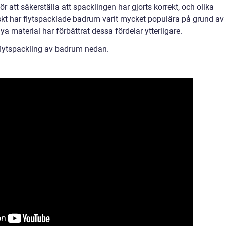
r att säkerställa att spacklingen har gjorts korrekt, och olika
riskt har flytspacklade badrum varit mycket populära på grund av
a material har förbättrat dessa fördelar ytterligare.
 flytspackling av badrum nedan.