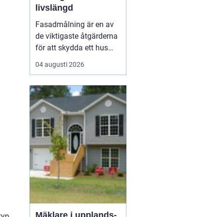
livslängd
Fasadmålning är en av
de viktigaste åtgärderna
för att skydda ett hus
mot väder, vind och
04 augusti 2026
slitage över tid. Genom
att planera arbetet
noggrant, välja rätt
färgsystem och utföra
målningsmo...
Mäklare i upplands-
typ