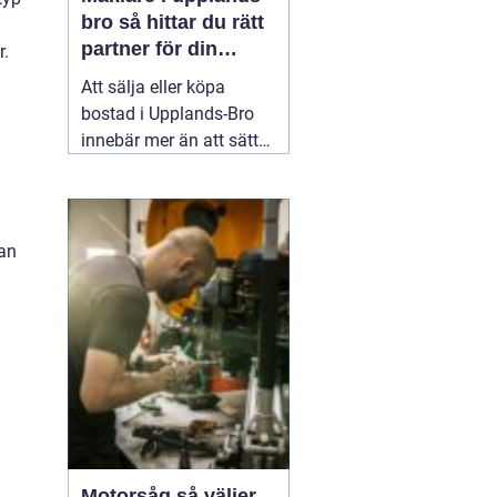
bro så hittar du rätt
partner för din
r.
bostadsaffär
Att sälja eller köpa
bostad i Upplands-Bro
innebär mer än att sätta
ett pris och lägga ut en
annons. Marknaden rör
sig snabbt, varje område
har sina egna
tan
förutsättningar och små
detaljer kan göra stor
skillnad för slutpriset. En
02 augusti 2026
Motorsåg så väljer,