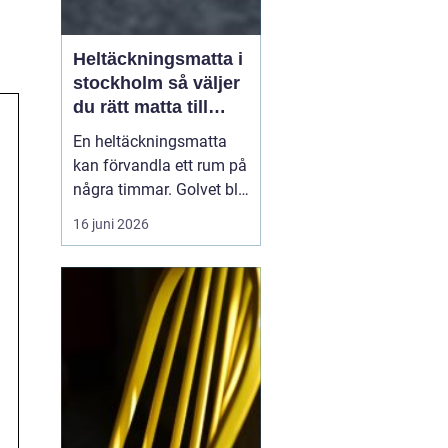
Heltäckningsmatta i
stockholm så väljer
du rätt matta till
hem och kontor
En heltäckningsmatta
kan förvandla ett rum på
några timmar. Golvet blir
mjukare, ljudnivån
16 juni 2026
sjunker och hela miljön
känns mer ombonad. I
Stockholm syns trenden
tydligt både i hem och
på kontor. Samtidigt har
många kvar en gammal
bild av heltäckningsma...