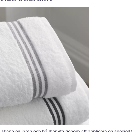
t skapa en jämn och hållbar yta genom att applicera en speciell 