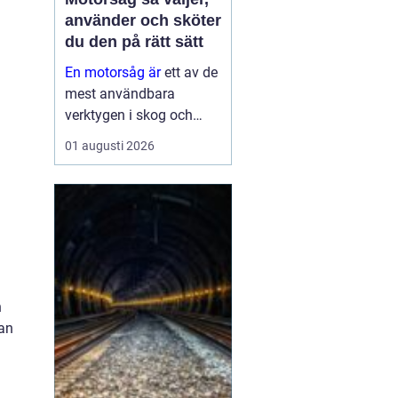
använder och sköter
du den på rätt sätt
En motorsåg är
ett av de
mest användbara
verktygen i skog och
trädgård. Den sparar tid,
01 augusti 2026
gör tunga jobb möjliga
och kan vara en
avgörande del av både
yrkesliv och fritid.
Samtidigt kräver
verktyget respekt, kun...
h
kan