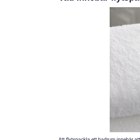
Att flytspackla ett badrum innebär at