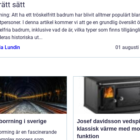
rätt sätt
ning: Att ha ett tröskelfritt badrum har blivit alltmer populärt bla
tpersoner. I denna artikel kommer vi att ge en grundlig översikt 
elfria badrum, inklusive vad de är, vilka typer som finns tillgängl
eras historiska ut...
ia Lundin
01 augusti
orrning i sverige
Josef davidsson vedsp
klassisk värme med m
rrning är en fascinerande
funktion
omplex process som