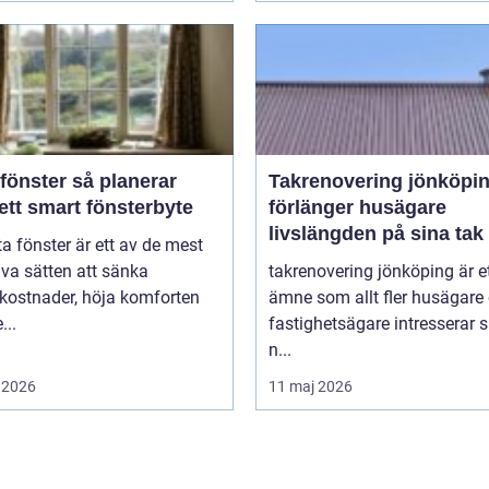
ter så planerar
Takrenovering jönköpin
ett smart fönsterbyte
förlänger husägare
livslängden på sina tak
ta fönster är ett av de mest
iva sätten att sänka
takrenovering jönköping är e
kostnader, höja komforten
ämne som allt fler husägare
...
fastighetsägare intresserar s
n...
 2026
11 maj 2026