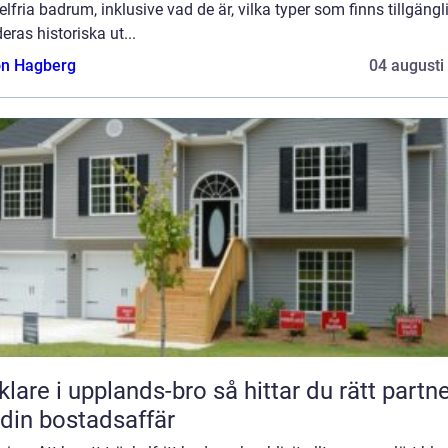
elfria badrum, inklusive vad de är, vilka typer som finns tillgängl
eras historiska ut...
n Hagberg
04 augusti
e i upplands-bro så hittar du rätt partner
 din bostadsaffär