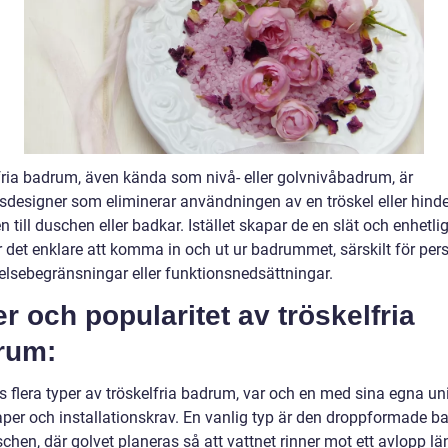
fria badrum, även kända som nivå- eller golvnivåbadrum, är
designer som eliminerar användningen av en tröskel eller hinde
 till duschen eller badkar. Istället skapar de en slät och enhetli
 det enklare att komma in och ut ur badrummet, särskilt för per
elsebegränsningar eller funktionsnedsättningar.
r och popularitet av tröskelfria
rum:
s flera typer av tröskelfria badrum, var och en med sina egna un
per och installationskrav. En vanlig typ är den droppformade b
schen, där golvet planeras så att vattnet rinner mot ett avlopp l