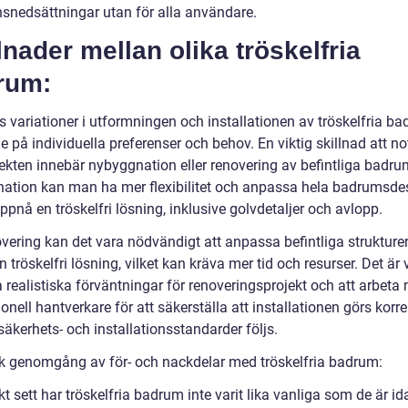
nsnedsättningar utan för alla användare.
lnader mellan olika tröskelfria
rum:
s variationer i utformningen och installationen av tröskelfria b
 på individuella preferenser och behov. En viktig skillnad att no
ekten innebär nybyggnation eller renovering av befintliga badru
ation kan man ha mer flexibilitet och anpassa hela badrumsde
uppnå en tröskelfri lösning, inklusive golvdetaljer och avlopp.
vering kan det vara nödvändigt att anpassa befintliga strukturer 
 tröskelfri lösning, vilket kan kräva mer tid och resurser. Det är v
a realistiska förväntningar för renoveringsprojekt och att arbeta
onell hantverkare för att säkerställa att installationen görs korr
 säkerhets- och installationsstandarder följs.
sk genomgång av för- och nackdelar med tröskelfria badrum:
kt sett har tröskelfria badrum inte varit lika vanliga som de är id