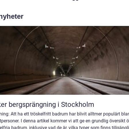
 nyheter
er bergsprängning i Stockholm
ning: Att ha ett tröskelfritt badrum har blivit alltmer populärt bla
tpersoner. I denna artikel kommer vi att ge en grundlig översikt 
elfria badrum, inklusive vad de är, vilka typer som finns tillgängl