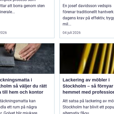
ttar att borra genom sten
En josef davidsson vedspis
nerale...
förenar traditionellt hantver
dagens krav på effektiv, try
mil...
 2026
04 juli 2026
äckningsmatta i
Lackering av möbler i
 väljer du rätt
Stockholm – så förnyar
 till hem och kontor
hemmet med profession
möbellackering
ltäckningsmatta kan
Att satsa på lackering av möb
dla ett rum på några
Stockholm har blivit ett popu
. Golvet blir mjukare,
alternativ f&ou...