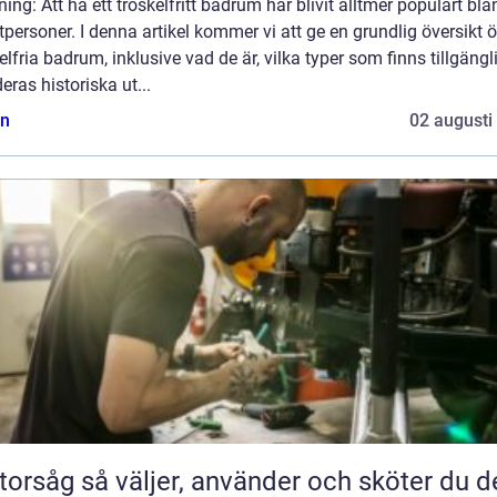
ning: Att ha ett tröskelfritt badrum har blivit alltmer populärt bla
tpersoner. I denna artikel kommer vi att ge en grundlig översikt 
elfria badrum, inklusive vad de är, vilka typer som finns tillgängl
eras historiska ut...
n
02 augusti
jer, använder och sköter du den