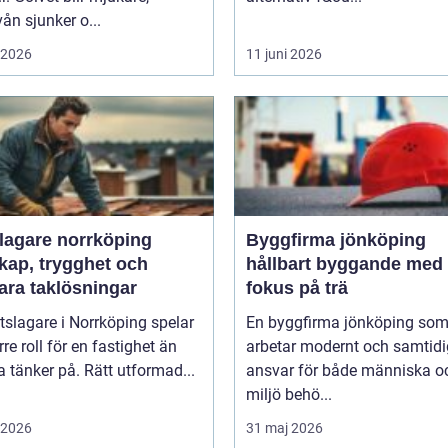
vån sjunker o...
i 2026
11 juni 2026
slagare norrköping
Byggfirma jönköping
kap, trygghet och
hållbart byggande med
ara taklösningar
fokus på trä
tslagare i Norrköping spelar
En byggfirma jönköping so
rre roll för en fastighet än
arbetar modernt och samtidig
tänker på. Rätt utformad...
ansvar för både människa o
miljö behö...
i 2026
31 maj 2026