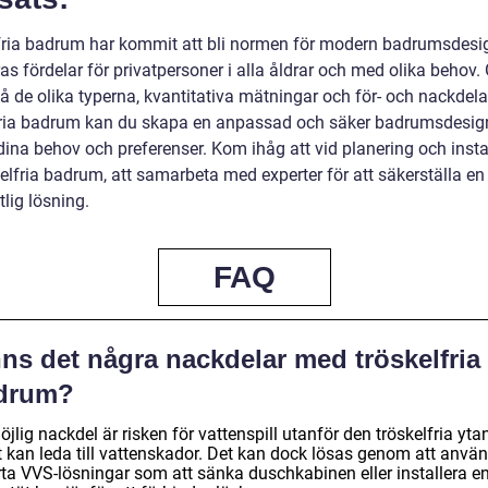
fria badrum har kommit att bli normen för modern badrumsdesig
as fördelar för privatpersoner i alla åldrar och med olika behov
tå de olika typerna, kvantitativa mätningar och för- och nackdel
fria badrum kan du skapa en anpassad och säker badrumsdesi
dina behov och preferenser. Kom ihåg att vid planering och insta
elfria badrum, att samarbeta med experter för att säkerställa en
tlig lösning.
FAQ
ns det några nackdelar med tröskelfria
drum?
jlig nackdel är risken för vattenspill utanför den tröskelfria ytan
et kan leda till vattenskador. Det kan dock lösas genom att anvä
ta VVS-lösningar som att sänka duschkabinen eller installera e