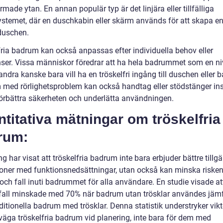
made ytan. En annan populär typ är det linjära eller tillfälliga
stemet, där en duschkabin eller skärm används för att skapa en
 duschen.
fria badrum kan också anpassas efter individuella behov eller
nser. Vissa människor föredrar att ha hela badrummet som en ni
dra kanske bara vill ha en tröskelfri ingång till duschen eller b
 med rörlighetsproblem kan också handtag eller stödstänger ins
 förbättra säkerheten och underlätta användningen.
titativa mätningar om tröskelfria
rum:
g har visat att tröskelfria badrum inte bara erbjuder bättre tillg
soner med funktionsnedsättningar, utan också kan minska risken
och fall inuti badrummet för alla användare. En studie visade at
 fall minskade med 70% när badrum utan trösklar användes jämf
ditionella badrum med trösklar. Denna statistik understryker vik
rväga tröskelfria badrum vid planering, inte bara för dem med