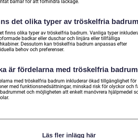
ntät barriär för att förhindra läckage.
ns det olika typer av tröskelfria badru
et finns olika typer av tröskelfria badrum. Vanliga typer inkluder
formade badkar eller duschar och linjära eller tillfälliga
hkabiner. Dessutom kan tröskelfria badrum anpassas efter
iduella behov och preferenser.
ka är fördelarna med tröskelfria badru
elarna med tröskelfria badrum inkluderar ökad tillgänglighet för
oner med funktionsnedsättningar, minskad risk för olyckor och fa
i badrummet och möjligheten att enkelt manövrera hjälpmedel 
tolar.
Läs fler inlägg här