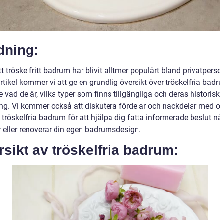
dning:
tt tröskelfritt badrum har blivit alltmer populärt bland privatperso
tikel kommer vi att ge en grundlig översikt över tröskelfria bad
e vad de är, vilka typer som finns tillgängliga och deras historis
ing. Vi kommer också att diskutera fördelar och nackdelar med o
 tröskelfria badrum för att hjälpa dig fatta informerade beslut n
r eller renoverar din egen badrumsdesign.
sikt av tröskelfria badrum: