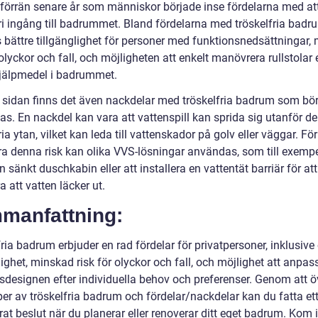
e förrän senare år som människor började inse fördelarna med at
fri ingång till badrummet. Bland fördelarna med tröskelfria bad
bättre tillgänglighet för personer med funktionsnedsättningar,
 olyckor och fall, och möjligheten att enkelt manövrera rullstolar e
jälpmedel i badrummet.
 sidan finns det även nackdelar med tröskelfria badrum som bö
as. En nackdel kan vara att vattenspill kan sprida sig utanför d
ria ytan, vilket kan leda till vattenskador på golv eller väggar. För
a denna risk kan olika VVS-lösningar användas, som till exempe
 sänkt duschkabin eller att installera en vattentät barriär för att
a att vatten läcker ut.
manfattning:
ria badrum erbjuder en rad fördelar för privatpersoner, inklusive
lighet, minskad risk för olyckor och fall, och möjlighet att anpas
designen efter individuella behov och preferenser. Genom att 
per av tröskelfria badrum och fördelar/nackdelar kan du fatta et
at beslut när du planerar eller renoverar ditt eget badrum. Kom 