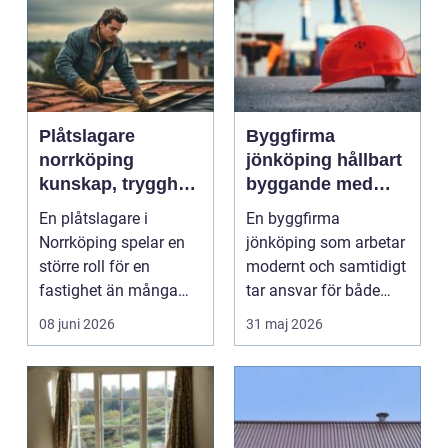
Plåtslagare
Byggfirma
norrköping
jönköping hållbart
kunskap, trygghet
byggande med
och hållbara
fokus på trä
En plåtslagare i
En byggfirma
taklösningar
Norrköping spelar en
jönköping som arbetar
större roll för en
modernt och samtidigt
fastighet än många
tar ansvar för både
tänker på. Rätt
människa och miljö
08 juni 2026
31 maj 2026
utformad...
behö...