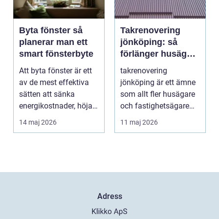
Byta fönster så
Takrenovering
planerar man ett
jönköping: så
smart fönsterbyte
förlänger husägare
livslängden på
Att byta fönster är ett
takrenovering
sina tak
av de mest effektiva
jönköping är ett ämne
sätten att sänka
som allt fler husägare
energikostnader, höja
och fastighetsägare
komforten och ge...
intresserar sig för n...
14 maj 2026
11 maj 2026
Adress