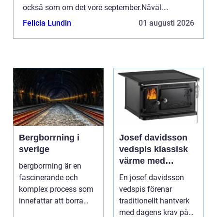
också som om det vore september.Nåväl.
Vändningen k...
Felicia Lundin
01 augusti 2026
Bergborrning i
Josef davidsson
sverige
vedspis klassisk
värme med
bergborrning är en
modern funktion
fascinerande och
En josef davidsson
komplex process som
vedspis förenar
innefattar att borra
traditionellt hantverk
genom sten och
med dagens krav på