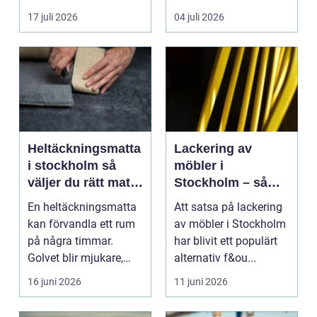
minerale...
effektiv, trygg och mil...
17 juli 2026
04 juli 2026
Heltäckningsmatta
Lackering av
i stockholm så
möbler i
väljer du rätt matta
Stockholm – så
till hem och kontor
förnyar du hemmet
En heltäckningsmatta
Att satsa på lackering
med professionell
kan förvandla ett rum
av möbler i Stockholm
möbellackering
på några timmar.
har blivit ett populärt
Golvet blir mjukare,
alternativ f&ou...
ljudnivån sjunker o...
16 juni 2026
11 juni 2026