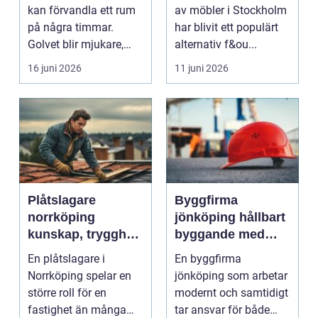
med professionell
kan förvandla ett rum
av möbler i Stockholm
möbellackering
på några timmar.
har blivit ett populärt
Golvet blir mjukare,
alternativ f&ou...
ljudnivån sjunker o...
16 juni 2026
11 juni 2026
Plåtslagare
Byggfirma
norrköping
jönköping hållbart
kunskap, trygghet
byggande med
och hållbara
fokus på trä
En plåtslagare i
En byggfirma
taklösningar
Norrköping spelar en
jönköping som arbetar
större roll för en
modernt och samtidigt
fastighet än många
tar ansvar för både