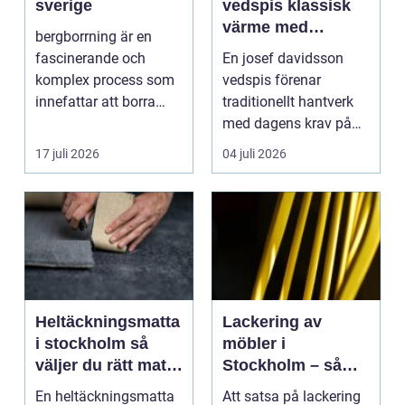
sverige
vedspis klassisk
värme med
bergborrning är en
modern funktion
fascinerande och
En josef davidsson
komplex process som
vedspis förenar
innefattar att borra
traditionellt hantverk
genom sten och
med dagens krav på
minerale...
effektiv, trygg och mil...
17 juli 2026
04 juli 2026
Heltäckningsmatta
Lackering av
i stockholm så
möbler i
väljer du rätt matta
Stockholm – så
till hem och kontor
förnyar du hemmet
En heltäckningsmatta
Att satsa på lackering