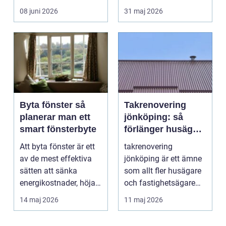
tänker på. Rätt
människa och miljö
08 juni 2026
31 maj 2026
utformad...
behö...
Byta fönster så
Takrenovering
planerar man ett
jönköping: så
smart fönsterbyte
förlänger husägare
livslängden på
Att byta fönster är ett
takrenovering
sina tak
av de mest effektiva
jönköping är ett ämne
sätten att sänka
som allt fler husägare
energikostnader, höja
och fastighetsägare
komforten och ge...
intresserar sig för n...
14 maj 2026
11 maj 2026