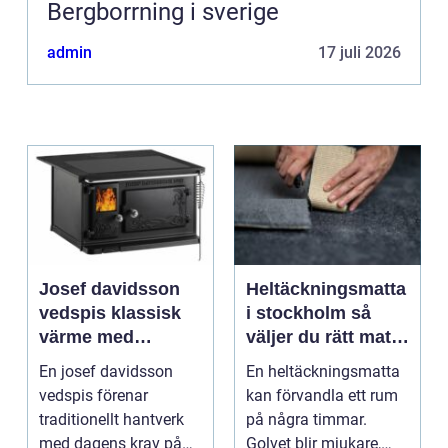
Bergborrning i sverige
admin
17 juli 2026
Josef davidsson
Heltäckningsmatta
vedspis klassisk
i stockholm så
värme med
väljer du rätt matta
modern funktion
till hem och kontor
En josef davidsson
En heltäckningsmatta
vedspis förenar
kan förvandla ett rum
traditionellt hantverk
på några timmar.
med dagens krav på
Golvet blir mjukare,