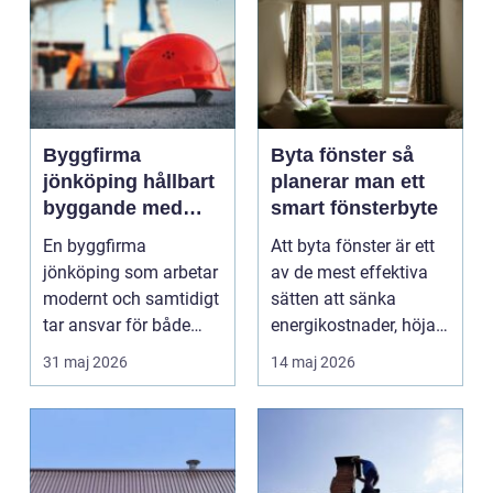
Byggfirma
Byta fönster så
jönköping hållbart
planerar man ett
byggande med
smart fönsterbyte
fokus på trä
En byggfirma
Att byta fönster är ett
jönköping som arbetar
av de mest effektiva
modernt och samtidigt
sätten att sänka
tar ansvar för både
energikostnader, höja
människa och miljö
komforten och ge...
31 maj 2026
14 maj 2026
behö...