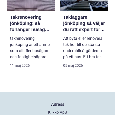
Takrenovering
Takläggare
jönköping: så
jönköping så väljer
förlänger husägare
du rätt expert för
livslängden på
ditt tak
takrenovering
Att byta eller renovera
sina tak
jönköping är ett ämne
tak hör till de största
som allt fler husägare
underhållsåtgärderna
och fastighetsägare
på ett hus. Ett bra tak
intresserar sig för n...
skyddar...
11 maj 2026
05 maj 2026
Adress