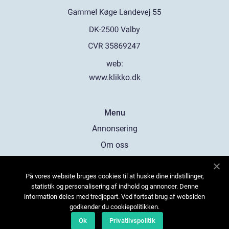
web:
www.klikko.dk
Menu
Annonsering
Om oss
Cookies
På vores website bruges cookies til at huske dine indstillinger,
Kontakta oss
statistik og personalisering af indhold og annoncer. Denne
Sitemap
information deles med tredjepart. Ved fortsat brug af websiden
godkender du cookiepolitikken.
Ok
Privatlivspolitik