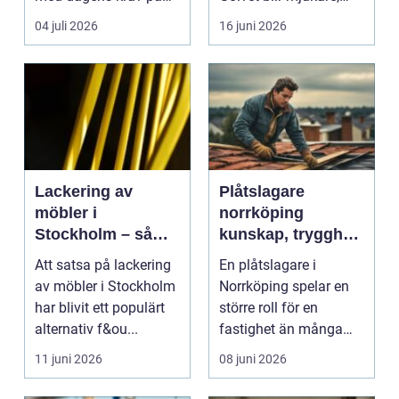
effektiv, trygg och mil...
ljudnivån sjunker o...
04 juli 2026
16 juni 2026
Lackering av
Plåtslagare
möbler i
norrköping
Stockholm – så
kunskap, trygghet
förnyar du hemmet
och hållbara
Att satsa på lackering
En plåtslagare i
med professionell
taklösningar
av möbler i Stockholm
Norrköping spelar en
möbellackering
har blivit ett populärt
större roll för en
alternativ f&ou...
fastighet än många
tänker på. Rätt
11 juni 2026
08 juni 2026
utformad...