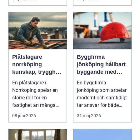
Plåtslagare
Byggfirma
norrköping
jönköping hållbart
kunskap, trygghet
byggande med
och hållbara
fokus på trä
En plåtslagare i
En byggfirma
taklösningar
Norrköping spelar en
jönköping som arbetar
större roll för en
modernt och samtidigt
fastighet än många
tar ansvar för både
tänker på. Rätt
människa och miljö
08 juni 2026
31 maj 2026
utformad...
behö...