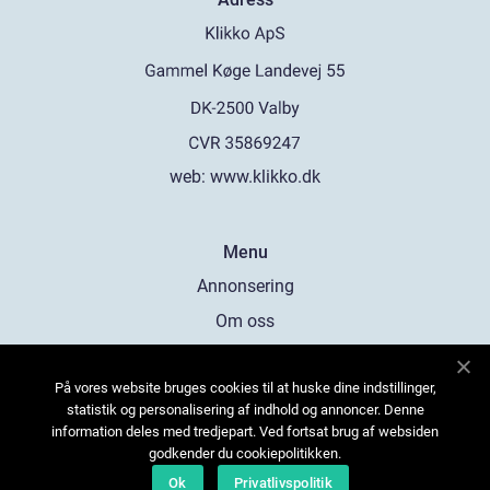
web:
www.klikko.dk
Menu
Annonsering
Om oss
Cookies
På vores website bruges cookies til at huske dine indstillinger,
Kontakta oss
statistik og personalisering af indhold og annoncer. Denne
Sitemap
information deles med tredjepart. Ved fortsat brug af websiden
godkender du cookiepolitikken.
Ok
Privatlivspolitik