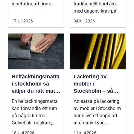
innefattar att borra
traditionellt hantverk
genom sten och
med dagens krav på
minerale...
effektiv, trygg och mil...
17 juli 2026
04 juli 2026
Heltäckningsmatta
Lackering av
i stockholm så
möbler i
väljer du rätt matta
Stockholm – så
till hem och kontor
förnyar du hemmet
En heltäckningsmatta
Att satsa på lackering
med professionell
kan förvandla ett rum
av möbler i Stockholm
möbellackering
på några timmar.
har blivit ett populärt
Golvet blir mjukare,
alternativ f&ou...
ljudnivån sjunker o...
16 juni 2026
11 juni 2026