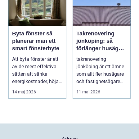
Byta fönster så
Takrenovering
planerar man ett
jönköping: så
smart fönsterbyte
förlänger husägare
livslängden på
Att byta fönster är ett
takrenovering
sina tak
av de mest effektiva
jönköping är ett ämne
sätten att sänka
som allt fler husägare
energikostnader, höja
och fastighetsägare
komforten och ge...
intresserar sig för n...
14 maj 2026
11 maj 2026
Adress