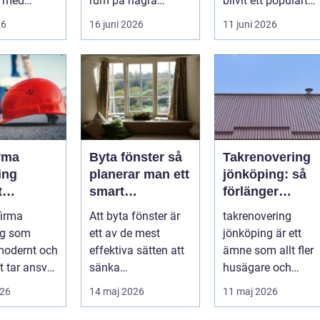
k med
rum på några
blivit ett populärt
rav på
timmar. Golvet blir
alternativ f&ou...
26
16 juni 2026
11 juni 2026
 trygg och
mjukare, ljudnivån
sjunker o...
rma
Byta fönster så
Takrenovering
ing
planerar man ett
jönköping: så
t
smart
förlänger
nde med
fönsterbyte
husägare
firma
Att byta fönster är
takrenovering
å trä
livslängden på
ng som
ett av de mest
jönköping är ett
sina tak
modernt och
effektiva sätten att
ämne som allt fler
t tar ansvar
sänka
husägare och
e människa
energikostnader,
fastighetsägare
026
14 maj 2026
11 maj 2026
 behö...
höja komforten och
intresserar sig för
ge...
n...