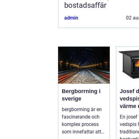
bostadsaffär
admin
02 au
Bergborrning i
Josef 
sverige
vedspis klass
värme
bergborrning är en
modern
fascinerande och
En josef
komplex process
vedspis 
som innefattar att
traditione