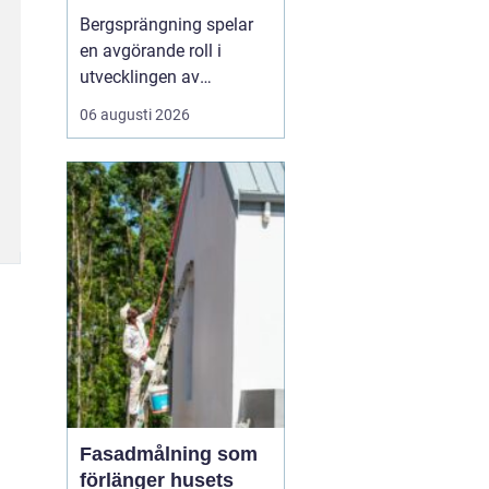
Bergsprängning spelar
en avgörande roll i
utvecklingen av
moderna städer och
06 augusti 2026
infrastruktur, särskilt i en
dynamisk region som
Stockholm. Genom en
kombination av teknisk
skicklighet och precision
skapas utrymme för nya
byggnad...
Fasadmålning som
förlänger husets