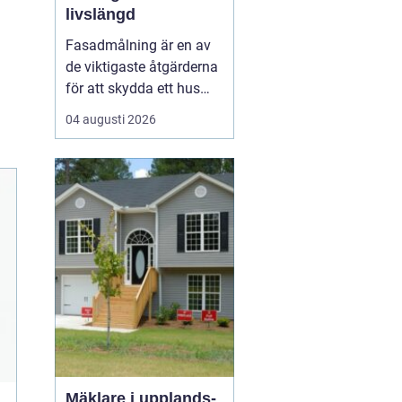
livslängd
Fasadmålning är en av
de viktigaste åtgärderna
för att skydda ett hus
mot väder, vind och
04 augusti 2026
slitage över tid. Genom
att planera arbetet
noggrant, välja rätt
färgsystem och utföra
målningsmo...
Mäklare i upplands-