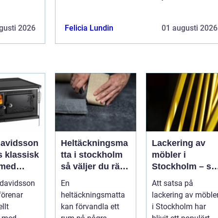
gusti 2026
Felicia Lundin
01 augusti 2026
davidsson
Heltäckningsma
Lackering av
isk
tta i stockholm
möbler i
 med
så väljer du rätt
Stockholm – så
 funktion
matta till hem
förnyar du
 davidsson
En
Att satsa på
och kontor
hemmet med
förenar
heltäckningsmatta
lackering av möble
professionell
llt
kan förvandla ett
i Stockholm har
möbellackering