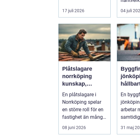
borra genom sten
hantver
och minerale...
dagens k
17 juli 2026
04 juli 20
effektiv,
mil...
Plåtslagare
Byggfi
norrköping
jönköp
kunskap,
hållbar
trygghet och
bygga
En plåtslagare i
En bygg
hållbara
fokus p
Norrköping spelar
jönköpi
taklösningar
en större roll för en
arbetar 
fastighet än många
samtidig
tänker på. Rätt
för båd
08 juni 2026
31 maj 2
utformad...
och miljö