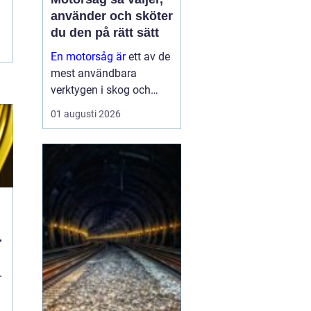
använder och sköter
du den på rätt sätt
En motorsåg är
ett av de
mest användbara
verktygen i skog och
trädgård. Den sparar tid,
01 augusti 2026
gör tunga jobb möjliga
och kan vara en
avgörande del av både
yrkesliv och fritid.
Samtidigt kräver
verktyget respekt, kun...
r