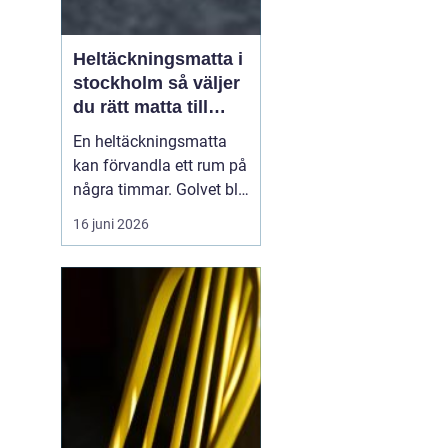
Heltäckningsmatta i
stockholm så väljer
du rätt matta till
hem och kontor
En heltäckningsmatta
kan förvandla ett rum på
några timmar. Golvet blir
mjukare, ljudnivån
16 juni 2026
sjunker och hela miljön
känns mer ombonad. I
Stockholm syns trenden
tydligt både i hem och
på kontor. Samtidigt har
många kvar en gammal
bild av heltäckningsma...