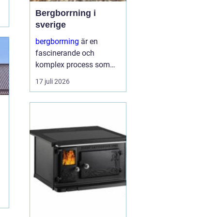
Bergborrning i
sverige
bergborrning
är en
fascinerande och
komplex process som
innefattar att borra
17 juli 2026
genom sten och
mineraler för olika
ändamål. Det kan
handla om konstruktion
av stabila fundament
för...