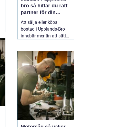
bro så hittar du rätt
partner för din
bostadsaffär
Att sälja eller köpa
bostad i Upplands-Bro
innebär mer än att sätta
ett pris och lägga ut en
annons. Marknaden rör
sig snabbt, varje område
har sina egna
förutsättningar och små
detaljer kan göra stor
skillnad för slutpriset. En
02 augusti 2026
Motorsåg så väljer,