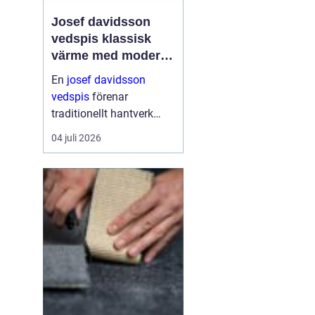
Josef davidsson
vedspis klassisk
värme med modern
funktion
En
josef davidsson
vedspis
förenar
traditionellt hantverk
med dagens krav på
04 juli 2026
effektiv, trygg och
miljömedveten
uppvärmning. Många
uppskattar känslan av
en levande eld i köket,...