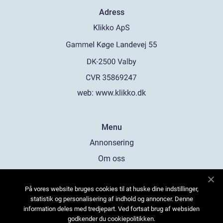
Adress
web:
www.klikko.dk
Menu
Annonsering
Om oss
Cookies
På vores website bruges cookies til at huske dine indstillinger,
Kontakta oss
statistik og personalisering af indhold og annoncer. Denne
Sitemap
information deles med tredjepart. Ved fortsat brug af websiden
godkender du cookiepolitikken.