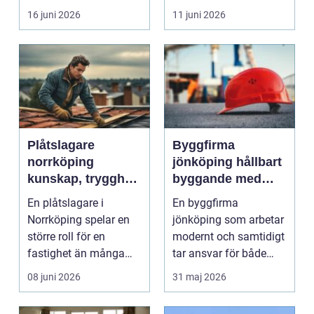
ljudnivån sjunker o...
16 juni 2026
11 juni 2026
Plåtslagare
Byggfirma
norrköping
jönköping hållbart
kunskap, trygghet
byggande med
och hållbara
fokus på trä
En plåtslagare i
En byggfirma
taklösningar
Norrköping spelar en
jönköping som arbetar
större roll för en
modernt och samtidigt
fastighet än många
tar ansvar för både
tänker på. Rätt
människa och miljö
08 juni 2026
31 maj 2026
utformad...
behö...