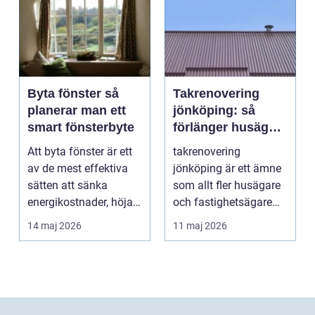
Byta fönster så
Takrenovering
planerar man ett
jönköping: så
smart fönsterbyte
förlänger husägare
livslängden på
Att byta fönster är ett
takrenovering
sina tak
av de mest effektiva
jönköping är ett ämne
sätten att sänka
som allt fler husägare
energikostnader, höja
och fastighetsägare
komforten och ge...
intresserar sig för n...
14 maj 2026
11 maj 2026