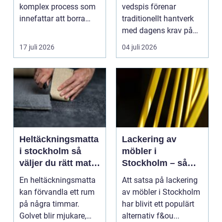
komplex process som
vedspis förenar
innefattar att borra
traditionellt hantverk
genom sten och
med dagens krav på
minerale...
effektiv, trygg och mil...
17 juli 2026
04 juli 2026
Heltäckningsmatta
Lackering av
i stockholm så
möbler i
väljer du rätt matta
Stockholm – så
till hem och kontor
förnyar du hemmet
En heltäckningsmatta
Att satsa på lackering
med professionell
kan förvandla ett rum
av möbler i Stockholm
möbellackering
på några timmar.
har blivit ett populärt
Golvet blir mjukare,
alternativ f&ou...