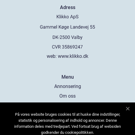
Adress
web:
www.klikko.dk
Menu
Annonsering
Om oss
Cookies
På vores website bruges cookies til at huske dine indstillinger,
Kontakta oss
statistik og personalisering af indhold og annoncer. Denne
Sitemap
information deles med tredjepart. Ved fortsat brug af websiden
godkender du cookiepolitikken.