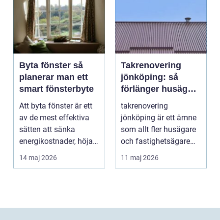
Byta fönster så
Takrenovering
planerar man ett
jönköping: så
smart fönsterbyte
förlänger husägare
livslängden på
Att byta fönster är ett
takrenovering
sina tak
av de mest effektiva
jönköping är ett ämne
sätten att sänka
som allt fler husägare
energikostnader, höja
och fastighetsägare
komforten och ge...
intresserar sig för n...
14 maj 2026
11 maj 2026