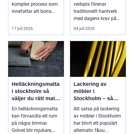
komplex process som
vedspis förenar
innefattar att borra
traditionellt hantverk
genom sten och
med dagens krav på
minerale...
effektiv, trygg och mil...
17 juli 2026
04 juli 2026
Heltäckningsmatta
Lackering av
i stockholm så
möbler i
väljer du rätt matta
Stockholm – så
till hem och kontor
förnyar du hemmet
En heltäckningsmatta
Att satsa på lackering
med professionell
kan förvandla ett rum
av möbler i Stockholm
möbellackering
på några timmar.
har blivit ett populärt
Golvet blir mjukare,
alternativ f&ou...