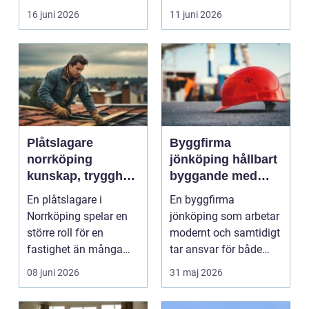
ljudnivån sjunker o...
16 juni 2026
11 juni 2026
Plåtslagare
Byggfirma
norrköping
jönköping hållbart
kunskap, trygghet
byggande med
och hållbara
fokus på trä
En plåtslagare i
En byggfirma
taklösningar
Norrköping spelar en
jönköping som arbetar
större roll för en
modernt och samtidigt
fastighet än många
tar ansvar för både
tänker på. Rätt
människa och miljö
08 juni 2026
31 maj 2026
utformad...
behö...