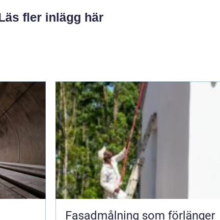
Läs fler inlägg här
i
Fasadmålning som förlänger