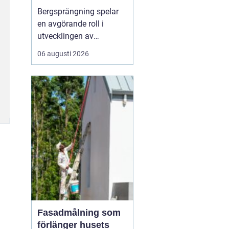
Bergsprängning spelar
en avgörande roll i
utvecklingen av
moderna städer och
06 augusti 2026
infrastruktur, särskilt i en
dynamisk region som
Stockholm. Genom en
kombination av teknisk
skicklighet och precision
skapas utrymme för nya
byggnad...
Fasadmålning som
förlänger husets