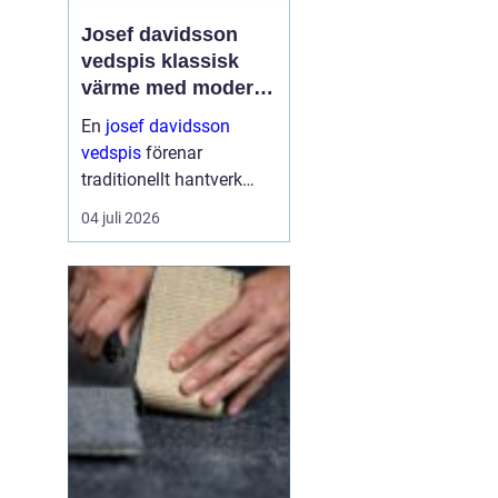
Josef davidsson
vedspis klassisk
värme med modern
funktion
En
josef davidsson
vedspis
förenar
traditionellt hantverk
med dagens krav på
04 juli 2026
effektiv, trygg och
miljömedveten
uppvärmning. Många
uppskattar känslan av
en levande eld i köket,...