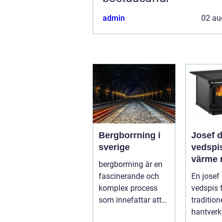
admin
02 au
Bergborrning i
Josef 
sverige
vedspis klass
värme
bergborrning är en
modern
fascinerande och
En josef
komplex process
vedspis 
som innefattar att
traditione
borra genom sten
hantver