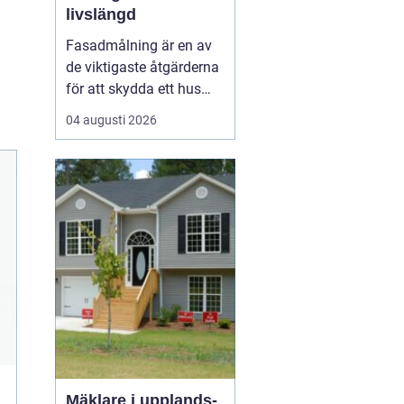
livslängd
Fasadmålning är en av
de viktigaste åtgärderna
för att skydda ett hus
mot väder, vind och
04 augusti 2026
slitage över tid. Genom
att planera arbetet
noggrant, välja rätt
färgsystem och utföra
målningsmo...
Mäklare i upplands-