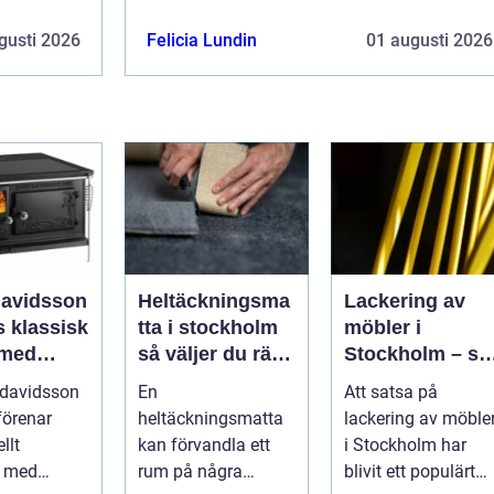
gusti 2026
Felicia Lundin
01 augusti 2026
davidsson
Heltäckningsma
Lackering av
isk
tta i stockholm
möbler i
 med
så väljer du rätt
Stockholm – så
 funktion
matta till hem
förnyar du
 davidsson
En
Att satsa på
och kontor
hemmet med
förenar
heltäckningsmatta
lackering av möble
professionell
llt
kan förvandla ett
i Stockholm har
möbellackering
k med
rum på några
blivit ett populärt