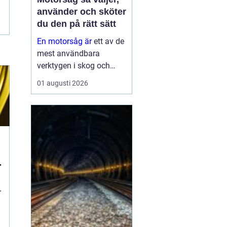
använder och sköter
du den på rätt sätt
En motorsåg är
ett av de
mest användbara
verktygen i skog och
trädgård. Den sparar tid,
01 augusti 2026
gör tunga jobb möjliga
och kan vara en
avgörande del av både
yrkesliv och fritid.
Samtidigt kräver
verktyget respekt, kun...
r