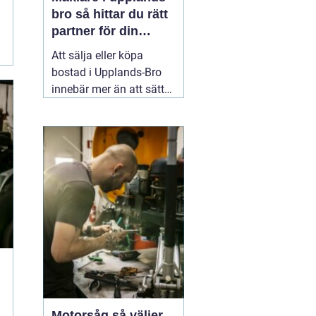
bro så hittar du rätt
partner för din
bostadsaffär
Att sälja eller köpa
bostad i Upplands-Bro
innebär mer än att sätta
ett pris och lägga ut en
annons. Marknaden rör
sig snabbt, varje område
har sina egna
förutsättningar och små
detaljer kan göra stor
skillnad för slutpriset. En
02 augusti 2026
Motorsåg så väljer,