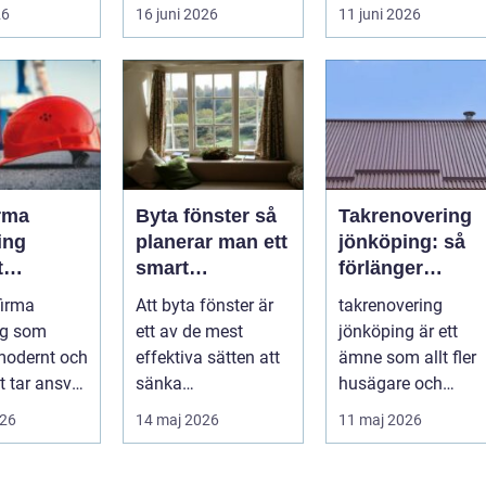
rav på
timmar. Golvet blir
alternativ f&ou...
26
16 juni 2026
11 juni 2026
 trygg och
mjukare, ljudnivån
sjunker o...
rma
Byta fönster så
Takrenovering
ing
planerar man ett
jönköping: så
t
smart
förlänger
nde med
fönsterbyte
husägare
firma
Att byta fönster är
takrenovering
å trä
livslängden på
ng som
ett av de mest
jönköping är ett
sina tak
modernt och
effektiva sätten att
ämne som allt fler
t tar ansvar
sänka
husägare och
e människa
energikostnader,
fastighetsägare
026
14 maj 2026
11 maj 2026
 behö...
höja komforten och
intresserar sig för
ge...
n...