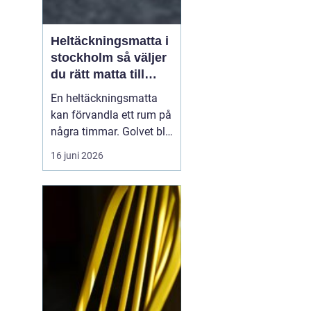
Heltäckningsmatta i
stockholm så väljer
du rätt matta till
hem och kontor
En heltäckningsmatta
kan förvandla ett rum på
några timmar. Golvet blir
mjukare, ljudnivån
16 juni 2026
sjunker och hela miljön
känns mer ombonad. I
Stockholm syns trenden
tydligt både i hem och
på kontor. Samtidigt har
många kvar en gammal
bild av heltäckningsma...