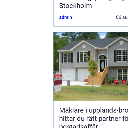
Stockholm
admin
06 au
Mäklare i upplands-bro s
hittar du rätt partner f
bostadsaffär