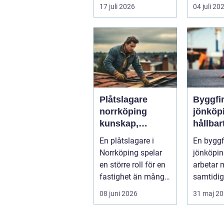
och minerale...
dagens k
17 juli 2026
04 juli 20
effektiv,
mil...
Plåtslagare
Byggfi
norrköping
jönköp
kunskap,
hållbar
trygghet och
bygga
En plåtslagare i
En bygg
hållbara
fokus p
Norrköping spelar
jönköpi
taklösningar
en större roll för en
arbetar 
fastighet än många
samtidig
tänker på. Rätt
för båd
08 juni 2026
31 maj 2
utformad...
och miljö