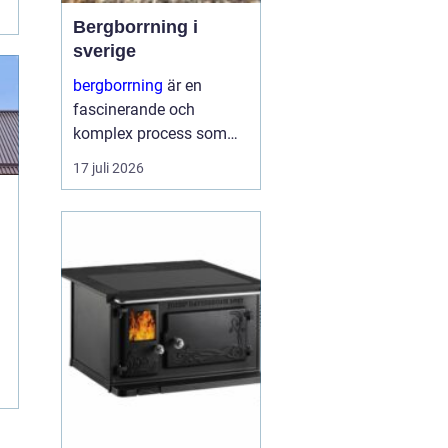
Bergborrning i
sverige
bergborrning
är en
fascinerande och
komplex process som
innefattar att borra
17 juli 2026
genom sten och
mineraler för olika
ändamål. Det kan
handla om konstruktion
av stabila fundament
för...