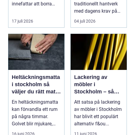
innefattar att borra
traditionellt hantverk
genom sten och
med dagens krav på
minerale...
effektiv, trygg och mil...
17 juli 2026
04 juli 2026
Heltäckningsmatta
Lackering av
i stockholm så
möbler i
väljer du rätt matta
Stockholm – så
till hem och kontor
förnyar du hemmet
En heltäckningsmatta
Att satsa på lackering
med professionell
kan förvandla ett rum
av möbler i Stockholm
möbellackering
på några timmar.
har blivit ett populärt
Golvet blir mjukare,
alternativ f&ou...
ljudnivån sjunker o...
16 juni 2026
11 juni 2026