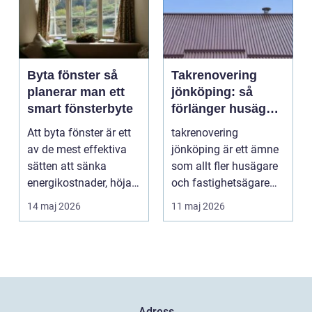
Byta fönster så
Takrenovering
planerar man ett
jönköping: så
smart fönsterbyte
förlänger husägare
livslängden på
Att byta fönster är ett
takrenovering
sina tak
av de mest effektiva
jönköping är ett ämne
sätten att sänka
som allt fler husägare
energikostnader, höja
och fastighetsägare
komforten och ge...
intresserar sig för n...
14 maj 2026
11 maj 2026
Adress