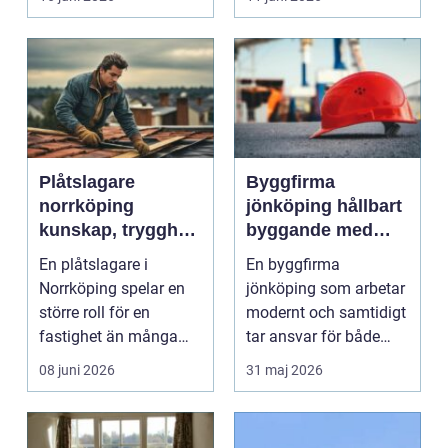
Plåtslagare
Byggfirma
norrköping
jönköping hållbart
kunskap, trygghet
byggande med
och hållbara
fokus på trä
En plåtslagare i
En byggfirma
taklösningar
Norrköping spelar en
jönköping som arbetar
större roll för en
modernt och samtidigt
fastighet än många
tar ansvar för både
tänker på. Rätt
människa och miljö
08 juni 2026
31 maj 2026
utformad...
behö...