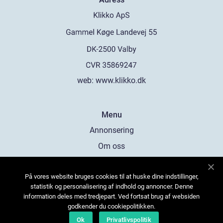
web:
www.klikko.dk
Menu
Annonsering
Om oss
Cookies
På vores website bruges cookies til at huske dine indstillinger,
Kontakta oss
statistik og personalisering af indhold og annoncer. Denne
Sitemap
information deles med tredjepart. Ved fortsat brug af websiden
godkender du cookiepolitikken.
Ok
Privatlivspolitik