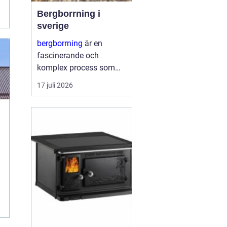
Bergborrning i
sverige
bergborrning
är en
fascinerande och
komplex process som
innefattar att borra
17 juli 2026
genom sten och
mineraler för olika
ändamål. Det kan
handla om konstruktion
av stabila fundament
för...