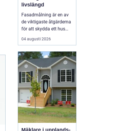
livslängd
Fasadmålning är en av
de viktigaste åtgärderna
för att skydda ett hus
mot väder, vind och
04 augusti 2026
slitage över tid. Genom
att planera arbetet
noggrant, välja rätt
färgsystem och utföra
målningsmo...
Mäklare i upplands-