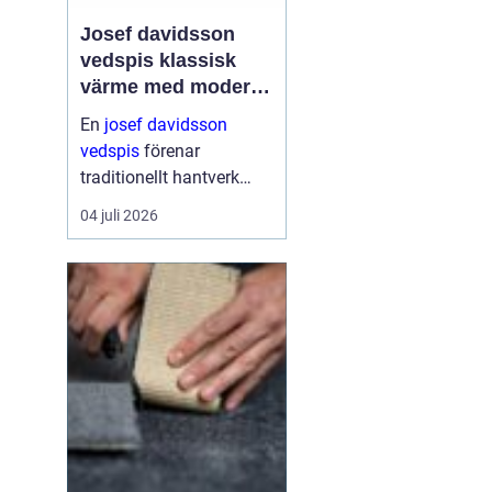
Josef davidsson
vedspis klassisk
värme med modern
funktion
En
josef davidsson
vedspis
förenar
traditionellt hantverk
med dagens krav på
04 juli 2026
effektiv, trygg och
miljömedveten
uppvärmning. Många
uppskattar känslan av
en levande eld i köket,...