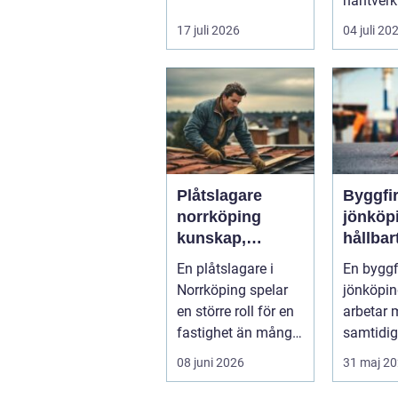
borra genom sten
hantver
och minerale...
dagens k
17 juli 2026
04 juli 20
effektiv,
mil...
Plåtslagare
Byggfi
norrköping
jönköp
kunskap,
hållbar
trygghet och
bygga
En plåtslagare i
En bygg
hållbara
fokus p
Norrköping spelar
jönköpi
taklösningar
en större roll för en
arbetar 
fastighet än många
samtidig
tänker på. Rätt
för båd
08 juni 2026
31 maj 2
utformad...
och miljö