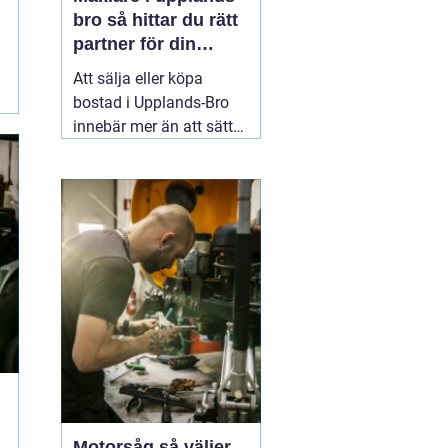
bro så hittar du rätt
partner för din
bostadsaffär
Att sälja eller köpa
bostad i Upplands-Bro
innebär mer än att sätta
ett pris och lägga ut en
annons. Marknaden rör
sig snabbt, varje område
har sina egna
förutsättningar och små
detaljer kan göra stor
skillnad för slutpriset. En
02 augusti 2026
Motorsåg så väljer,