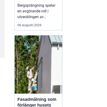
Bergsprängning spelar
en avgörande roll i
utvecklingen av
moderna städer och
06 augusti 2026
infrastruktur, särskilt i en
dynamisk region som
Stockholm. Genom en
kombination av teknisk
skicklighet och precision
skapas utrymme för nya
byggnad...
Fasadmålning som
förlänger husets