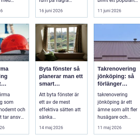
k med
rum på några
blivit ett populärt
rav på
timmar. Golvet blir
alternativ f&ou...
26
16 juni 2026
11 juni 2026
 trygg och
mjukare, ljudnivån
sjunker o...
rma
Byta fönster så
Takrenovering
ing
planerar man ett
jönköping: så
t
smart
förlänger
nde med
fönsterbyte
husägare
firma
Att byta fönster är
takrenovering
å trä
livslängden på
ng som
ett av de mest
jönköping är ett
sina tak
modernt och
effektiva sätten att
ämne som allt fler
t tar ansvar
sänka
husägare och
e människa
energikostnader,
fastighetsägare
026
14 maj 2026
11 maj 2026
 behö...
höja komforten och
intresserar sig för
ge...
n...