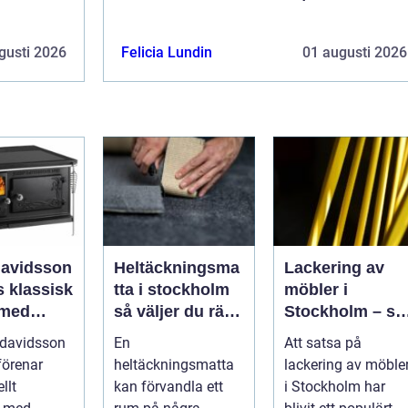
gusti 2026
Felicia Lundin
01 augusti 2026
davidsson
Heltäckningsma
Lackering av
isk
tta i stockholm
möbler i
 med
så väljer du rätt
Stockholm – så
 funktion
matta till hem
förnyar du
 davidsson
En
Att satsa på
och kontor
hemmet med
förenar
heltäckningsmatta
lackering av möble
professionell
llt
kan förvandla ett
i Stockholm har
möbellackering