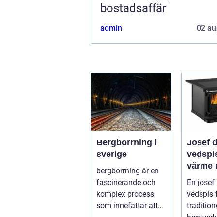
bostadsaffär
admin
02 au
Bergborrning i
Josef 
sverige
vedspis klass
värme
bergborrning är en
modern
fascinerande och
En josef
komplex process
vedspis 
som innefattar att
traditione