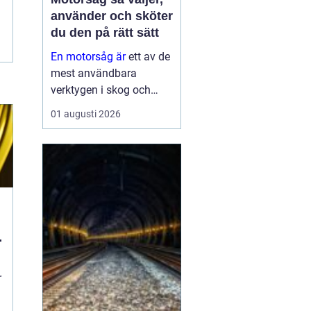
använder och sköter
du den på rätt sätt
En motorsåg är
ett av de
mest användbara
verktygen i skog och
trädgård. Den sparar tid,
01 augusti 2026
gör tunga jobb möjliga
och kan vara en
avgörande del av både
yrkesliv och fritid.
Samtidigt kräver
verktyget respekt, kun...
r