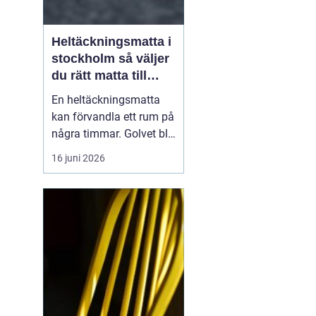
Heltäckningsmatta i
stockholm så väljer
du rätt matta till
hem och kontor
En heltäckningsmatta
kan förvandla ett rum på
några timmar. Golvet blir
mjukare, ljudnivån
16 juni 2026
sjunker och hela miljön
känns mer ombonad. I
Stockholm syns trenden
tydligt både i hem och
på kontor. Samtidigt har
många kvar en gammal
bild av heltäckningsma...