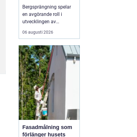
Bergsprängning spelar
en avgörande roll i
utvecklingen av
moderna städer och
06 augusti 2026
infrastruktur, särskilt i en
dynamisk region som
Stockholm. Genom en
kombination av teknisk
skicklighet och precision
skapas utrymme för nya
byggnad...
Fasadmålning som
förlänger husets