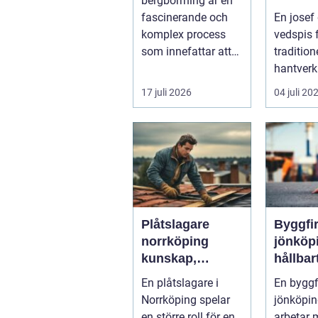
bergborrning är en
modern
fascinerande och
En josef
komplex process
vedspis 
som innefattar att
traditione
borra genom sten
hantver
och minerale...
dagens k
17 juli 2026
04 juli 20
effektiv,
mil...
Plåtslagare
Byggfi
norrköping
jönköp
kunskap,
hållbar
trygghet och
bygga
En plåtslagare i
En bygg
hållbara
fokus p
Norrköping spelar
jönköpi
taklösningar
en större roll för en
arbetar 