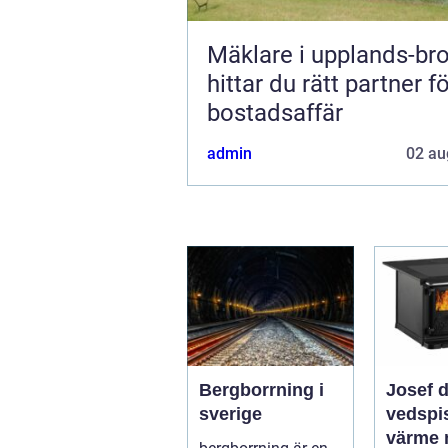
Mäklare i upplands-bro s
hittar du rätt partner f
bostadsaffär
admin
02 au
Bergborrning i
Josef 
sverige
vedspis klass
värme