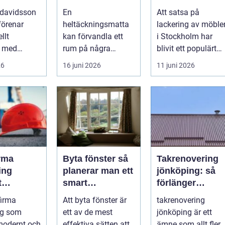
 funktion
matta till hem
förnyar du
 davidsson
En
Att satsa på
och kontor
hemmet med
förenar
heltäckningsmatta
lackering av möble
professionell
llt
kan förvandla ett
i Stockholm har
möbellackering
k med
rum på några
blivit ett populärt
rav på
timmar. Golvet blir
alternativ f&ou...
26
16 juni 2026
11 juni 2026
 trygg och
mjukare, ljudnivån
sjunker o...
rma
Byta fönster så
Takrenovering
ing
planerar man ett
jönköping: så
t
smart
förlänger
nde med
fönsterbyte
husägare
firma
Att byta fönster är
takrenovering
å trä
livslängden på
ng som
ett av de mest
jönköping är ett
sina tak
modernt och
effektiva sätten att
ämne som allt fler