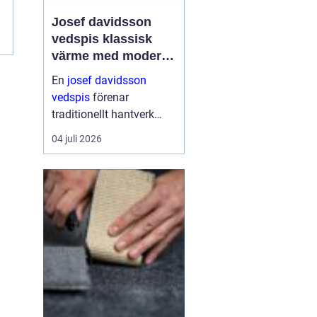
Josef davidsson
vedspis klassisk
värme med modern
funktion
En
josef davidsson
vedspis
förenar
traditionellt hantverk
med dagens krav på
04 juli 2026
effektiv, trygg och
miljömedveten
uppvärmning. Många
uppskattar känslan av
en levande eld i köket,...