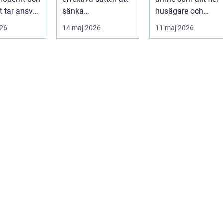
t tar ansvar
sänka
husägare och
e människa
energikostnader,
fastighetsägare
026
14 maj 2026
11 maj 2026
 behö...
höja komforten och
intresserar sig för
ge...
n...