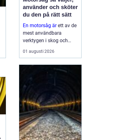
använder och sköter
du den på rätt sätt
En motorsåg är
ett av de
mest användbara
verktygen i skog och
trädgård. Den sparar tid,
01 augusti 2026
gör tunga jobb möjliga
och kan vara en
avgörande del av både
yrkesliv och fritid.
Samtidigt kräver
verktyget respekt, kun...