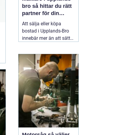
bro så hittar du rätt
partner för din
bostadsaffär
Att sälja eller köpa
bostad i Upplands-Bro
innebär mer än att sätta
ett pris och lägga ut en
annons. Marknaden rör
sig snabbt, varje område
har sina egna
förutsättningar och små
detaljer kan göra stor
skillnad för slutpriset. En
02 augusti 2026
Motorsåg så väljer,