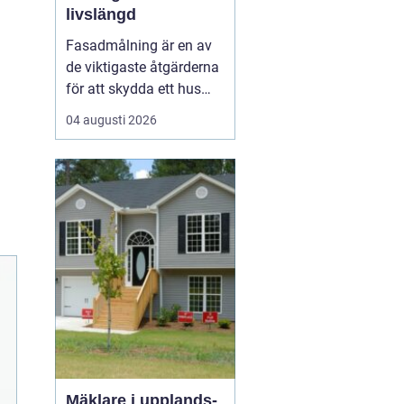
livslängd
Fasadmålning är en av
de viktigaste åtgärderna
för att skydda ett hus
mot väder, vind och
04 augusti 2026
slitage över tid. Genom
att planera arbetet
noggrant, välja rätt
färgsystem och utföra
målningsmo...
Mäklare i upplands-