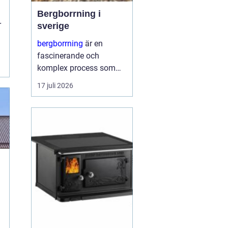
Bergborrning i
r
sverige
bergborrning
är en
fascinerande och
komplex process som
innefattar att borra
17 juli 2026
genom sten och
mineraler för olika
ändamål. Det kan
handla om konstruktion
av stabila fundament
för...