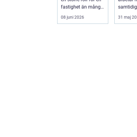
fastighet än många
samtidig
tänker på. Rätt
för båd
08 juni 2026
31 maj 2
utformad...
och miljö