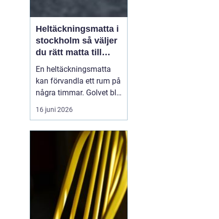
Heltäckningsmatta i
stockholm så väljer
du rätt matta till
hem och kontor
En heltäckningsmatta
kan förvandla ett rum på
några timmar. Golvet blir
mjukare, ljudnivån
16 juni 2026
sjunker och hela miljön
känns mer ombonad. I
Stockholm syns trenden
tydligt både i hem och
på kontor. Samtidigt har
många kvar en gammal
bild av heltäckningsma...