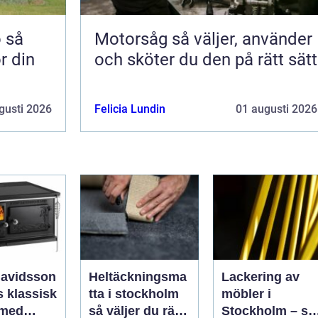
å
Motorsåg så väljer, använder
ör din
och sköter du den på rätt sätt
gusti 2026
Felicia Lundin
01 augusti 2026
davidsson
Heltäckningsma
Lackering av
isk
tta i stockholm
möbler i
 med
så väljer du rätt
Stockholm – så