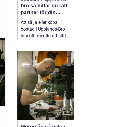
bro så hittar du rätt
partner för din
bostadsaffär
Att sälja eller köpa
bostad i Upplands-Bro
innebär mer än att sätta
ett pris och lägga ut en
annons. Marknaden rör
sig snabbt, varje område
har sina egna
förutsättningar och små
detaljer kan göra stor
skillnad för slutpriset. En
02 augusti 2026
Motorsåg så väljer,