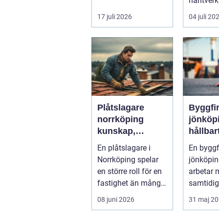
borra genom sten
hantver
och minerale...
dagens k
17 juli 2026
04 juli 20
effektiv,
mil...
Plåtslagare
Byggfi
norrköping
jönköp
kunskap,
hållbar
trygghet och
bygga
En plåtslagare i
En bygg
hållbara
fokus p
Norrköping spelar
jönköpi
taklösningar
en större roll för en
arbetar 
fastighet än många
samtidig
tänker på. Rätt
för båd
08 juni 2026
31 maj 2
utformad...
och miljö