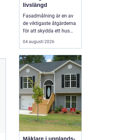
livslängd
Fasadmålning är en av
de viktigaste åtgärderna
för att skydda ett hus
mot väder, vind och
04 augusti 2026
slitage över tid. Genom
att planera arbetet
noggrant, välja rätt
färgsystem och utföra
målningsmo...
Mäklare i upplands-