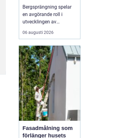
Bergsprängning spelar
en avgörande roll i
utvecklingen av
moderna städer och
06 augusti 2026
infrastruktur, särskilt i en
dynamisk region som
Stockholm. Genom en
kombination av teknisk
skicklighet och precision
skapas utrymme för nya
byggnad...
Fasadmålning som
förlänger husets