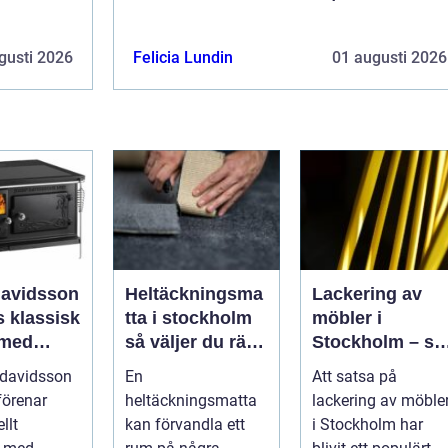
gusti 2026
Felicia Lundin
01 augusti 2026
davidsson
Heltäckningsma
Lackering av
isk
tta i stockholm
möbler i
 med
så väljer du rätt
Stockholm – så
 funktion
matta till hem
förnyar du
 davidsson
En
Att satsa på
och kontor
hemmet med
förenar
heltäckningsmatta
lackering av möble
professionell
llt
kan förvandla ett
i Stockholm har
möbellackering