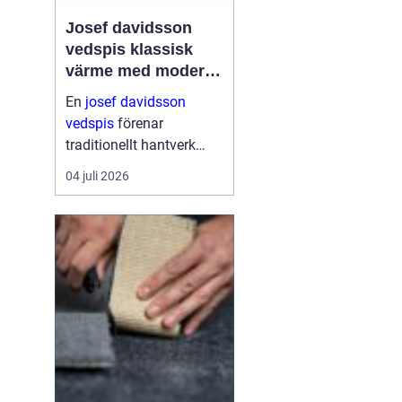
Josef davidsson
vedspis klassisk
värme med modern
funktion
En
josef davidsson
vedspis
förenar
traditionellt hantverk
med dagens krav på
04 juli 2026
effektiv, trygg och
miljömedveten
uppvärmning. Många
uppskattar känslan av
en levande eld i köket,...