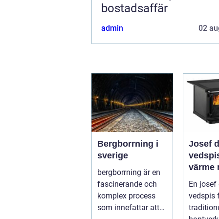
bostadsaffär
admin
02 au
Bergborrning i
Josef 
sverige
vedspis klass
värme
bergborrning är en
modern
fascinerande och
En josef
komplex process
vedspis 
som innefattar att
traditione