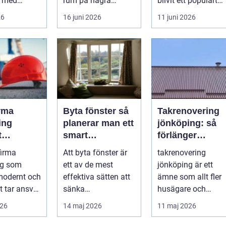
k med
rum på några
blivit ett populärt
rav på
timmar. Golvet blir
alternativ f&ou...
26
16 juni 2026
11 juni 2026
 trygg och
mjukare, ljudnivån
sjunker o...
rma
Byta fönster så
Takrenovering
ing
planerar man ett
jönköping: så
t
smart
förlänger
nde med
fönsterbyte
husägare
firma
Att byta fönster är
takrenovering
å trä
livslängden på
ng som
ett av de mest
jönköping är ett
sina tak
modernt och
effektiva sätten att
ämne som allt fler
t tar ansvar
sänka
husägare och
e människa
energikostnader,
fastighetsägare
026
14 maj 2026
11 maj 2026
 behö...
höja komforten och
intresserar sig för
ge...
n...