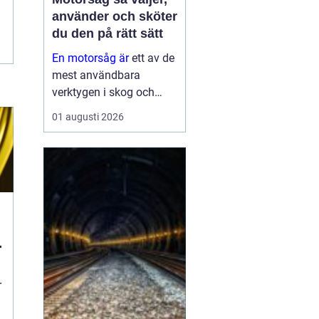
använder och sköter
du den på rätt sätt
En motorsåg är
ett av de
mest användbara
verktygen i skog och
trädgård. Den sparar tid,
01 augusti 2026
gör tunga jobb möjliga
och kan vara en
avgörande del av både
yrkesliv och fritid.
Samtidigt kräver
verktyget respekt, kun...
r