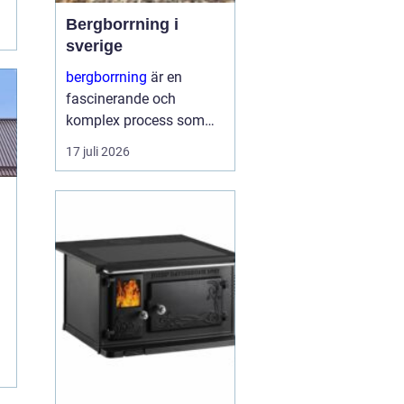
Bergborrning i
sverige
bergborrning
är en
fascinerande och
komplex process som
innefattar att borra
17 juli 2026
genom sten och
mineraler för olika
ändamål. Det kan
handla om konstruktion
av stabila fundament
för...