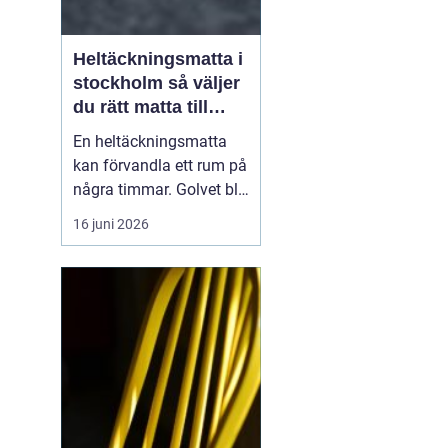
Heltäckningsmatta i
stockholm så väljer
du rätt matta till
hem och kontor
En heltäckningsmatta
kan förvandla ett rum på
några timmar. Golvet blir
mjukare, ljudnivån
16 juni 2026
sjunker och hela miljön
känns mer ombonad. I
Stockholm syns trenden
tydligt både i hem och
på kontor. Samtidigt har
många kvar en gammal
bild av heltäckningsma...