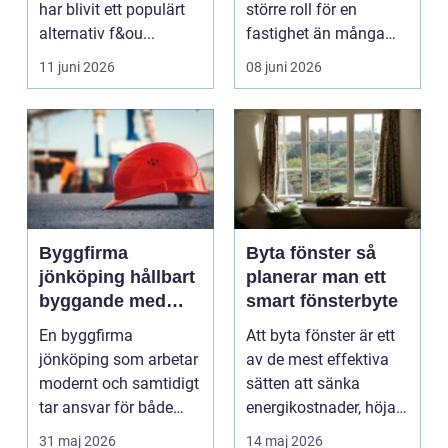
har blivit ett populärt
större roll för en
alternativ f&ou...
fastighet än många
tänker på. Rätt
11 juni 2026
08 juni 2026
utformad...
Byggfirma
Byta fönster så
jönköping hållbart
planerar man ett
byggande med
smart fönsterbyte
fokus på trä
En byggfirma
Att byta fönster är ett
jönköping som arbetar
av de mest effektiva
modernt och samtidigt
sätten att sänka
tar ansvar för både
energikostnader, höja
människa och miljö
komforten och ge...
31 maj 2026
14 maj 2026