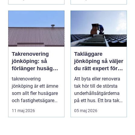
behö...
Takrenovering
Takläggare
jönköping: så
jönköping så väljer
förlänger husägare
du rätt expert för
livslängden på
ditt tak
takrenovering
Att byta eller renovera
sina tak
jönköping är ett ämne
tak hör till de största
som allt fler husägare
underhållsåtgärderna
och fastighetsägare
på ett hus. Ett bra tak
intresserar sig för n...
skyddar...
11 maj 2026
05 maj 2026