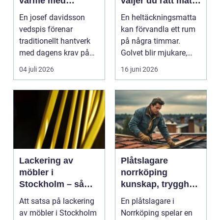
värme med
väljer du rätt matta
modern funktion
till hem och kontor
En josef davidsson
En heltäckningsmatta
vedspis förenar
kan förvandla ett rum
traditionellt hantverk
på några timmar.
med dagens krav på
Golvet blir mjukare,
effektiv, trygg och mil...
ljudnivån sjunker o...
04 juli 2026
16 juni 2026
Lackering av
Plåtslagare
möbler i
norrköping
Stockholm – så
kunskap, trygghet
förnyar du hemmet
och hållbara
Att satsa på lackering
En plåtslagare i
med professionell
taklösningar
av möbler i Stockholm
Norrköping spelar en
möbellackering