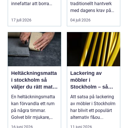
innefattar att borra
traditionellt hantverk
genom sten och
med dagens krav på
minerale...
effektiv, trygg och mil...
17 juli 2026
04 juli 2026
Heltäckningsmatta
Lackering av
i stockholm så
möbler i
väljer du rätt matta
Stockholm – så
till hem och kontor
förnyar du hemmet
En heltäckningsmatta
Att satsa på lackering
med professionell
kan förvandla ett rum
av möbler i Stockholm
möbellackering
på några timmar.
har blivit ett populärt
Golvet blir mjukare,
alternativ f&ou...
ljudnivån sjunker o...
16 juni 2026
11 juni 2026