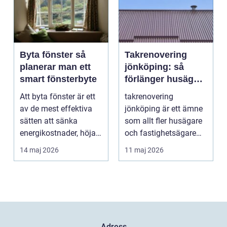
Byta fönster så
Takrenovering
planerar man ett
jönköping: så
smart fönsterbyte
förlänger husägare
livslängden på
Att byta fönster är ett
takrenovering
sina tak
av de mest effektiva
jönköping är ett ämne
sätten att sänka
som allt fler husägare
energikostnader, höja
och fastighetsägare
komforten och ge...
intresserar sig för n...
14 maj 2026
11 maj 2026
Adress