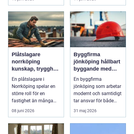
Plåtslagare
Byggfirma
norrköping
jönköping hållbart
kunskap, trygghet
byggande med
och hållbara
fokus på trä
En plåtslagare i
En byggfirma
taklösningar
Norrköping spelar en
jönköping som arbetar
större roll för en
modernt och samtidigt
fastighet än många
tar ansvar för både
tänker på. Rätt
människa och miljö
08 juni 2026
31 maj 2026
utformad...
behö...