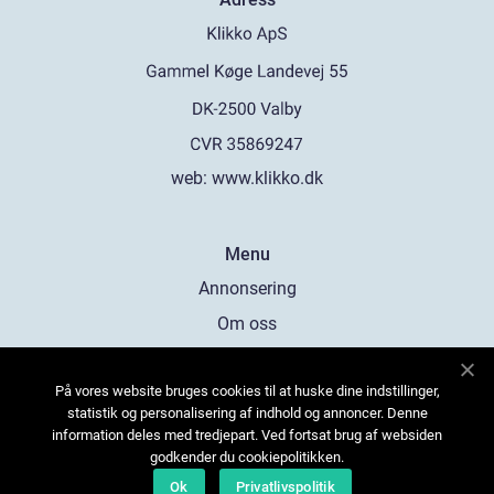
web:
www.klikko.dk
Menu
Annonsering
Om oss
Cookies
På vores website bruges cookies til at huske dine indstillinger,
Kontakta oss
statistik og personalisering af indhold og annoncer. Denne
Sitemap
information deles med tredjepart. Ved fortsat brug af websiden
godkender du cookiepolitikken.
Ok
Privatlivspolitik