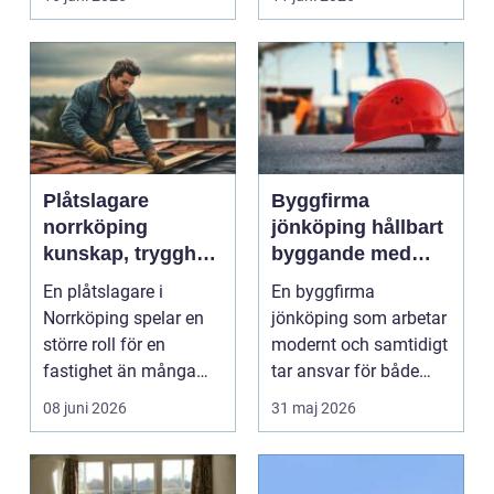
Plåtslagare
Byggfirma
norrköping
jönköping hållbart
kunskap, trygghet
byggande med
och hållbara
fokus på trä
En plåtslagare i
En byggfirma
taklösningar
Norrköping spelar en
jönköping som arbetar
större roll för en
modernt och samtidigt
fastighet än många
tar ansvar för både
tänker på. Rätt
människa och miljö
08 juni 2026
31 maj 2026
utformad...
behö...