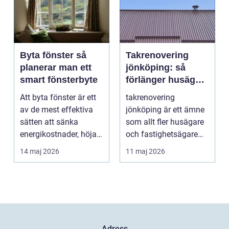
Byta fönster så
Takrenovering
planerar man ett
jönköping: så
smart fönsterbyte
förlänger husägare
livslängden på
Att byta fönster är ett
takrenovering
sina tak
av de mest effektiva
jönköping är ett ämne
sätten att sänka
som allt fler husägare
energikostnader, höja
och fastighetsägare
komforten och ge...
intresserar sig för n...
14 maj 2026
11 maj 2026
Adress