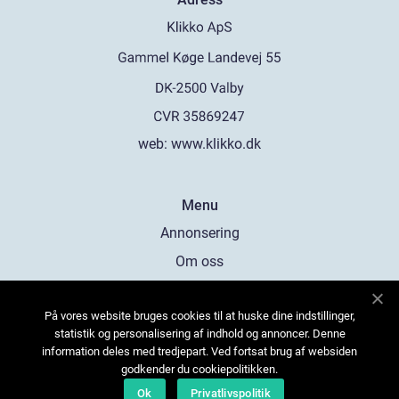
web:
www.klikko.dk
Menu
Annonsering
Om oss
Cookies
På vores website bruges cookies til at huske dine indstillinger,
Kontakta oss
statistik og personalisering af indhold og annoncer. Denne
Sitemap
information deles med tredjepart. Ved fortsat brug af websiden
godkender du cookiepolitikken.
Ok
Privatlivspolitik