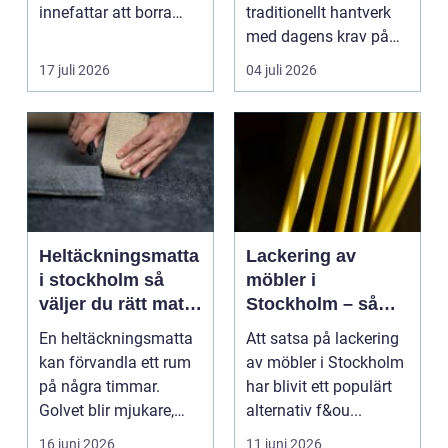
innefattar att borra
traditionellt hantverk
genom sten och
med dagens krav på
minerale...
effektiv, trygg och mil...
17 juli 2026
04 juli 2026
Heltäckningsmatta
Lackering av
i stockholm så
möbler i
väljer du rätt matta
Stockholm – så
till hem och kontor
förnyar du hemmet
En heltäckningsmatta
Att satsa på lackering
med professionell
kan förvandla ett rum
av möbler i Stockholm
möbellackering
på några timmar.
har blivit ett populärt
Golvet blir mjukare,
alternativ f&ou...
ljudnivån sjunker o...
16 juni 2026
11 juni 2026