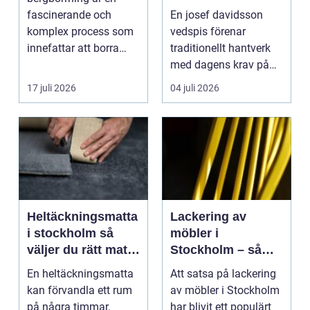
modern funktion
fascinerande och
En josef davidsson
komplex process som
vedspis förenar
innefattar att borra
traditionellt hantverk
genom sten och
med dagens krav på
minerale...
effektiv, trygg och mil...
17 juli 2026
04 juli 2026
Heltäckningsmatta
Lackering av
i stockholm så
möbler i
väljer du rätt matta
Stockholm – så
till hem och kontor
förnyar du hemmet
En heltäckningsmatta
Att satsa på lackering
med professionell
kan förvandla ett rum
av möbler i Stockholm
möbellackering
på några timmar.
har blivit ett populärt