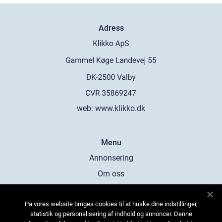
Adress
web:
www.klikko.dk
Menu
Annonsering
Om oss
Cookies
På vores website bruges cookies til at huske dine indstillinger,
Kontakta oss
statistik og personalisering af indhold og annoncer. Denne
Sitemap