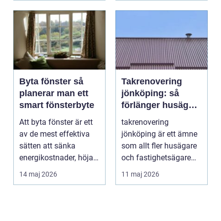
Byta fönster så
Takrenovering
planerar man ett
jönköping: så
smart fönsterbyte
förlänger husägare
livslängden på
Att byta fönster är ett
takrenovering
sina tak
av de mest effektiva
jönköping är ett ämne
sätten att sänka
som allt fler husägare
energikostnader, höja
och fastighetsägare
komforten och ge...
intresserar sig för n...
14 maj 2026
11 maj 2026