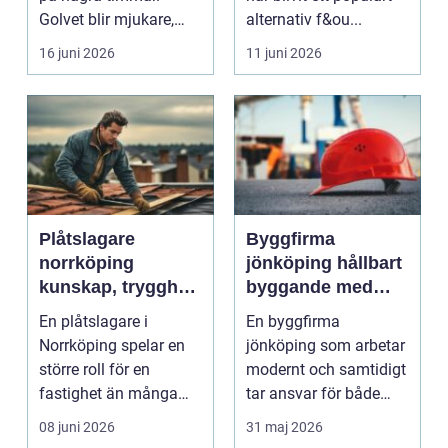
Golvet blir mjukare,
alternativ f&ou...
ljudnivån sjunker o...
16 juni 2026
11 juni 2026
Plåtslagare
Byggfirma
norrköping
jönköping hållbart
kunskap, trygghet
byggande med
och hållbara
fokus på trä
En plåtslagare i
En byggfirma
taklösningar
Norrköping spelar en
jönköping som arbetar
större roll för en
modernt och samtidigt
fastighet än många
tar ansvar för både
tänker på. Rätt
människa och miljö
08 juni 2026
31 maj 2026
utformad...
behö...