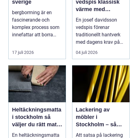
sverige
vedspis klassisk
värme med
bergborrning är en
modern funktion
fascinerande och
En josef davidsson
komplex process som
vedspis förenar
innefattar att borra
traditionellt hantverk
genom sten och
med dagens krav på
minerale...
effektiv, trygg och mil...
17 juli 2026
04 juli 2026
Heltäckningsmatta
Lackering av
i stockholm så
möbler i
väljer du rätt matta
Stockholm – så
till hem och kontor
förnyar du hemmet
En heltäckningsmatta
Att satsa på lackering