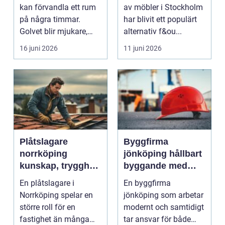
med professionell
kan förvandla ett rum
av möbler i Stockholm
möbellackering
på några timmar.
har blivit ett populärt
Golvet blir mjukare,
alternativ f&ou...
ljudnivån sjunker o...
16 juni 2026
11 juni 2026
Plåtslagare
Byggfirma
norrköping
jönköping hållbart
kunskap, trygghet
byggande med
och hållbara
fokus på trä
En plåtslagare i
En byggfirma
taklösningar
Norrköping spelar en
jönköping som arbetar
större roll för en
modernt och samtidigt
fastighet än många
tar ansvar för både