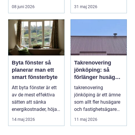
tänker på. Rätt
människa och miljö
08 juni 2026
31 maj 2026
utformad...
behö...
Byta fönster så
Takrenovering
planerar man ett
jönköping: så
smart fönsterbyte
förlänger husägare
livslängden på
Att byta fönster är ett
takrenovering
sina tak
av de mest effektiva
jönköping är ett ämne
sätten att sänka
som allt fler husägare
energikostnader, höja
och fastighetsägare
komforten och ge...
intresserar sig för n...
14 maj 2026
11 maj 2026