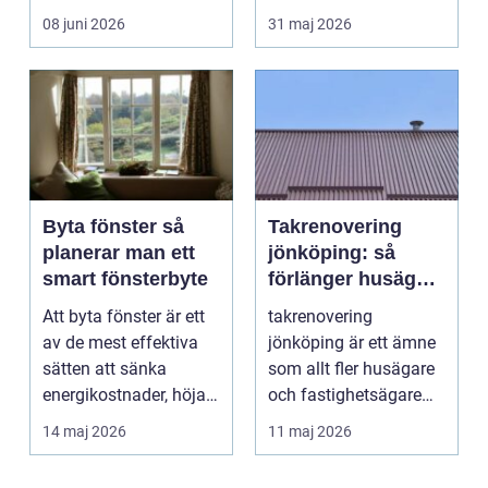
tänker på. Rätt
människa och miljö
08 juni 2026
31 maj 2026
utformad...
behö...
Byta fönster så
Takrenovering
planerar man ett
jönköping: så
smart fönsterbyte
förlänger husägare
livslängden på
Att byta fönster är ett
takrenovering
sina tak
av de mest effektiva
jönköping är ett ämne
sätten att sänka
som allt fler husägare
energikostnader, höja
och fastighetsägare
komforten och ge...
intresserar sig för n...
14 maj 2026
11 maj 2026