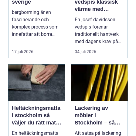
sverige
vedspis klassisk
värme med
bergborrning är en
modern funktion
fascinerande och
En josef davidsson
komplex process som
vedspis förenar
innefattar att borra
traditionellt hantverk
genom sten och
med dagens krav på
minerale...
effektiv, trygg och mil...
17 juli 2026
04 juli 2026
Heltäckningsmatta
Lackering av
i stockholm så
möbler i
väljer du rätt matta
Stockholm – så
till hem och kontor
förnyar du hemmet
En heltäckningsmatta
Att satsa på lackering