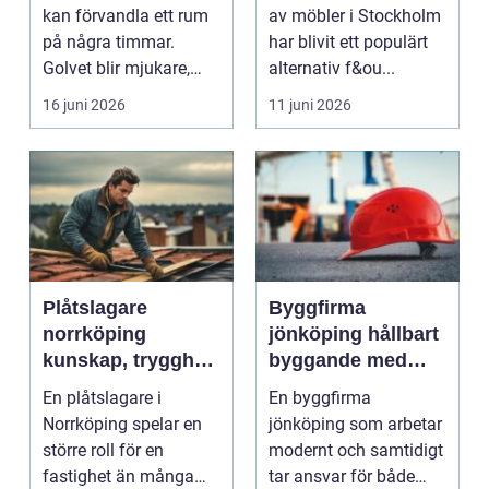
med professionell
kan förvandla ett rum
av möbler i Stockholm
möbellackering
på några timmar.
har blivit ett populärt
Golvet blir mjukare,
alternativ f&ou...
ljudnivån sjunker o...
16 juni 2026
11 juni 2026
Plåtslagare
Byggfirma
norrköping
jönköping hållbart
kunskap, trygghet
byggande med
och hållbara
fokus på trä
En plåtslagare i
En byggfirma
taklösningar
Norrköping spelar en
jönköping som arbetar
större roll för en
modernt och samtidigt
fastighet än många
tar ansvar för både